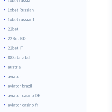
1xbet russia
1xbet Russian
1xbet russian1
22bet
22Bet BD
22bet IT
888starz bd
austria
aviator
aviator brazil
aviator casino DE
aviator casino fr