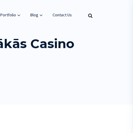
Portfolio
Blog
Contact Us
rākās Casino