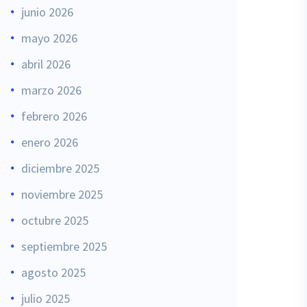
junio 2026
mayo 2026
abril 2026
marzo 2026
febrero 2026
enero 2026
diciembre 2025
noviembre 2025
octubre 2025
septiembre 2025
agosto 2025
julio 2025