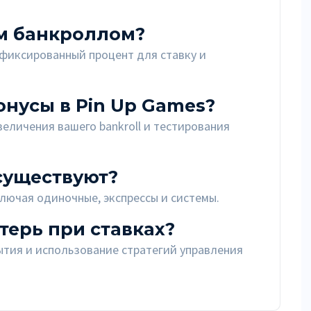
им банкроллом?
фиксированный процент для ставку и
онусы в Pin Up Games?
еличения вашего bankroll и тестирования
 существуют?
ключая одиночные, экспрессы и системы.
отерь при ставках?
тия и использование стратегий управления