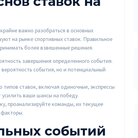
нов ставок на
 крайне важно разобраться в основных
вуют на рынке спортивных ставок. Правильное
принимать более взвешенные решения.
ятность завершения определенного события.
 вероятность события, но и потенциальный
 типов ставок, включая одиночные, экспрессы
т усилить ваши шансы на победу.
ку, проанализируйте команды, их текущее
 факторы.
льных событий