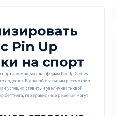
мизировать
с Pin Up
ки на спорт
 спорт с помощью платформы Pin Up Games
ого подхода. В данной статье мы рассмотрим
вам успешно ставить и увеличивать свой
мир беттинга, где правильные решения могут