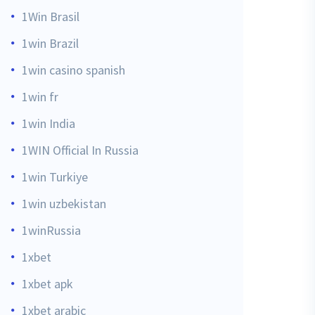
1Win Brasil
1win Brazil
1win casino spanish
1win fr
1win India
1WIN Official In Russia
1win Turkiye
1win uzbekistan
1winRussia
1xbet
1xbet apk
1xbet arabic