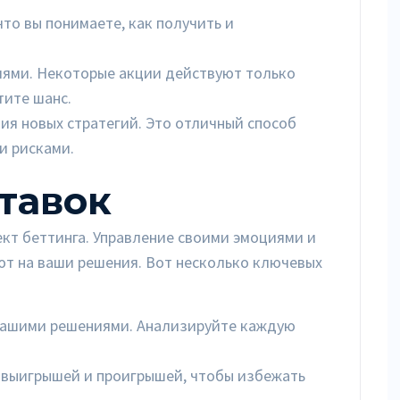
что вы понимаете, как получить и
ями. Некоторые акции действуют только
тите шанс.
ия новых стратегий. Это отличный способ
и рисками.
тавок
ект беттинга. Управление своими эмоциями и
ют на ваши решения. Вот несколько ключевых
вашими решениями. Анализируйте каждую
 выигрышей и проигрышей, чтобы избежать