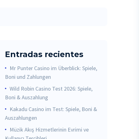
Entradas recientes
Mr Punter Casino im Überblick: Spiele,
Boni und Zahlungen
Wild Robin Casino Test 2026: Spiele,
Boni & Auszahlung
Kakadu Casino im Test: Spiele, Boni &
Auszahlungen
Müzik Akış Hizmetlerinin Evrimi ve
Kullanıcı Tercihleri