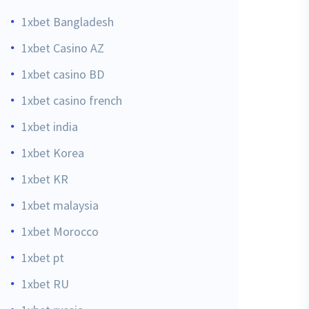
1xbet Bangladesh
1xbet Casino AZ
1xbet casino BD
1xbet casino french
1xbet india
1xbet Korea
1xbet KR
1xbet malaysia
1xbet Morocco
1xbet pt
1xbet RU