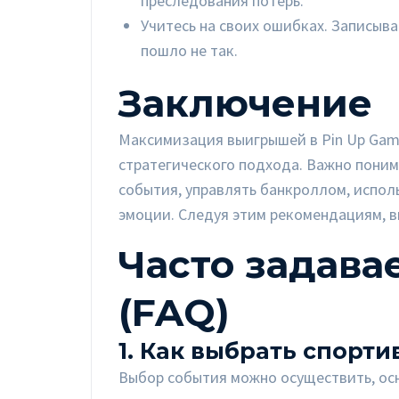
преследования потерь.
Учитесь на своих ошибках. Записыва
пошло не так.
Заключение
Максимизация выигрышей в Pin Up Games
стратегического подхода. Важно поним
события, управлять банкроллом, испол
эмоции. Следуя этим рекомендациям, в
Часто задав
(FAQ)
1. Как выбрать спорти
Выбор события можно осуществить, осн