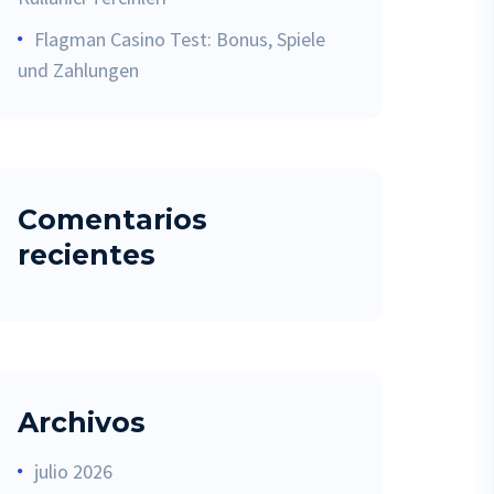
Flagman Casino Test: Bonus, Spiele
und Zahlungen
Comentarios
recientes
Archivos
julio 2026