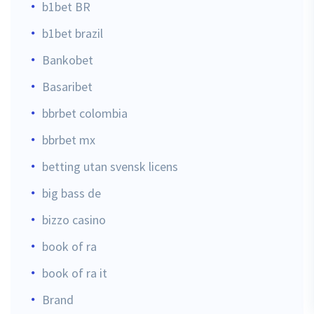
b1bet BR
b1bet brazil
Bankobet
Basaribet
bbrbet colombia
bbrbet mx
betting utan svensk licens
big bass de
bizzo casino
book of ra
book of ra it
Brand