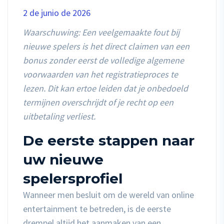
2 de junio de 2026
Waarschuwing: Een veelgemaakte fout bij
nieuwe spelers is het direct claimen van een
bonus zonder eerst de volledige algemene
voorwaarden van het registratieproces te
lezen. Dit kan ertoe leiden dat je onbedoeld
termijnen overschrijdt of je recht op een
uitbetaling verliest.
De eerste stappen naar
uw nieuwe
spelersprofiel
Wanneer men besluit om de wereld van online
entertainment te betreden, is de eerste
drempel altijd het aanmaken van een