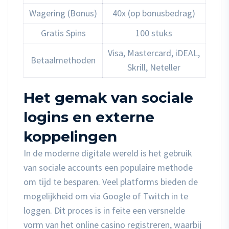
Wagering (Bonus)
40x (op bonusbedrag)
Gratis Spins
100 stuks
Visa, Mastercard, iDEAL,
Betaalmethoden
Skrill, Neteller
Het gemak van sociale
logins en externe
koppelingen
In de moderne digitale wereld is het gebruik
van sociale accounts een populaire methode
om tijd te besparen. Veel platforms bieden de
mogelijkheid om via Google of Twitch in te
loggen. Dit proces is in feite een versnelde
vorm van het online casino registreren, waarbij