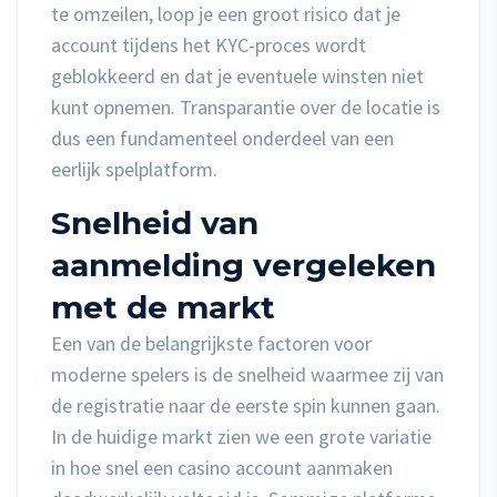
te omzeilen, loop je een groot risico dat je
account tijdens het KYC-proces wordt
geblokkeerd en dat je eventuele winsten niet
kunt opnemen. Transparantie over de locatie is
dus een fundamenteel onderdeel van een
eerlijk spelplatform.
Snelheid van
aanmelding vergeleken
met de markt
Een van de belangrijkste factoren voor
moderne spelers is de snelheid waarmee zij van
de registratie naar de eerste spin kunnen gaan.
In de huidige markt zien we een grote variatie
in hoe snel een casino account aanmaken