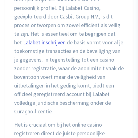
persoonlijk profiel. Bij Lalabet Casino,
geëxploiteerd door Casbit Group N.V., is dit
proces ontworpen om zowel efficiënt als veilig
te zijn. Het is essentieel om te begrijpen dat
het
Lalabet inschrijven
de basis vormt voor al je
toekomstige transacties en de beveiliging van
je gegevens. In tegenstelling tot een casino
zonder registratie, waar de anonimiteit vaak de
boventoon voert maar de veiligheid van
uitbetalingen in het geding komt, biedt een
officieel geregistreerd account bij Lalabet
volledige juridische bescherming onder de
Curaçao-licentie.
Het is cruciaal om bij het online casino
registreren direct de juiste persoonlijke