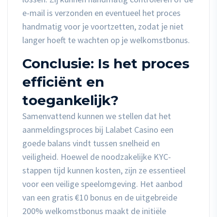
e-mail is verzonden en eventueel het proces
handmatig voor je voortzetten, zodat je niet
langer hoeft te wachten op je welkomstbonus.
Conclusie: Is het proces
efficiënt en
toegankelijk?
Samenvattend kunnen we stellen dat het
aanmeldingsproces bij Lalabet Casino een
goede balans vindt tussen snelheid en
veiligheid. Hoewel de noodzakelijke KYC-
stappen tijd kunnen kosten, zijn ze essentieel
voor een veilige speelomgeving. Het aanbod
van een gratis €10 bonus en de uitgebreide
200% welkomstbonus maakt de initiële