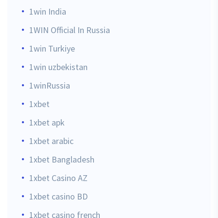
1win India
1WIN Official In Russia
1win Turkiye
1win uzbekistan
1winRussia
1xbet
1xbet apk
1xbet arabic
1xbet Bangladesh
1xbet Casino AZ
1xbet casino BD
1xbet casino french