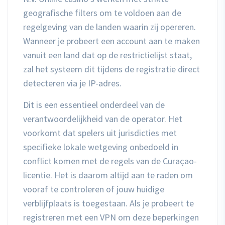
geografische filters om te voldoen aan de
regelgeving van de landen waarin zij opereren.
Wanneer je probeert een account aan te maken
vanuit een land dat op de restrictielijst staat,
zal het systeem dit tijdens de registratie direct
detecteren via je IP-adres.
Dit is een essentieel onderdeel van de
verantwoordelijkheid van de operator. Het
voorkomt dat spelers uit jurisdicties met
specifieke lokale wetgeving onbedoeld in
conflict komen met de regels van de Curaçao-
licentie. Het is daarom altijd aan te raden om
vooraf te controleren of jouw huidige
verblijfplaats is toegestaan. Als je probeert te
registreren met een VPN om deze beperkingen