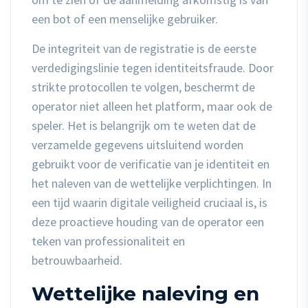
een bot of een menselijke gebruiker.
De integriteit van de registratie is de eerste
verdedigingslinie tegen identiteitsfraude. Door
strikte protocollen te volgen, beschermt de
operator niet alleen het platform, maar ook de
speler. Het is belangrijk om te weten dat de
verzamelde gegevens uitsluitend worden
gebruikt voor de verificatie van je identiteit en
het naleven van de wettelijke verplichtingen. In
een tijd waarin digitale veiligheid cruciaal is, is
deze proactieve houding van de operator een
teken van professionaliteit en
betrouwbaarheid.
Wettelijke naleving en