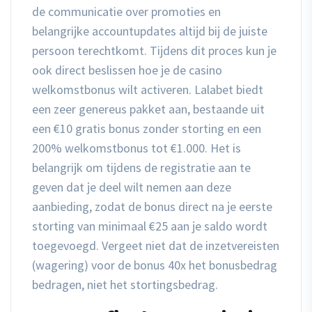
de communicatie over promoties en
belangrijke accountupdates altijd bij de juiste
persoon terechtkomt. Tijdens dit proces kun je
ook direct beslissen hoe je de casino
welkomstbonus wilt activeren. Lalabet biedt
een zeer genereus pakket aan, bestaande uit
een €10 gratis bonus zonder storting en een
200% welkomstbonus tot €1.000. Het is
belangrijk om tijdens de registratie aan te
geven dat je deel wilt nemen aan deze
aanbieding, zodat de bonus direct na je eerste
storting van minimaal €25 aan je saldo wordt
toegevoegd. Vergeet niet dat de inzetvereisten
(wagering) voor de bonus 40x het bonusbedrag
bedragen, niet het stortingsbedrag.