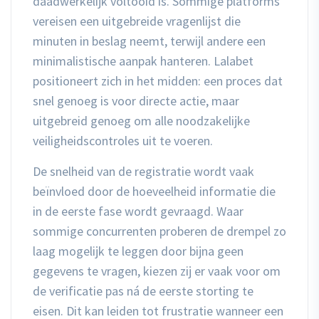
daadwerkelijk voltooid is. Sommige platforms
vereisen een uitgebreide vragenlijst die
minuten in beslag neemt, terwijl andere een
minimalistische aanpak hanteren. Lalabet
positioneert zich in het midden: een proces dat
snel genoeg is voor directe actie, maar
uitgebreid genoeg om alle noodzakelijke
veiligheidscontroles uit te voeren.
De snelheid van de registratie wordt vaak
beïnvloed door de hoeveelheid informatie die
in de eerste fase wordt gevraagd. Waar
sommige concurrenten proberen de drempel zo
laag mogelijk te leggen door bijna geen
gegevens te vragen, kiezen zij er vaak voor om
de verificatie pas ná de eerste storting te
eisen. Dit kan leiden tot frustratie wanneer een