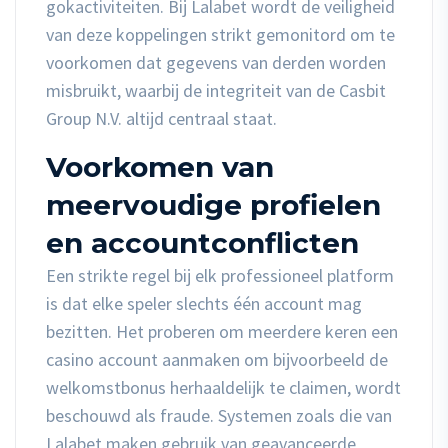
gokactiviteiten. Bij Lalabet wordt de veiligheid
van deze koppelingen strikt gemonitord om te
voorkomen dat gegevens van derden worden
misbruikt, waarbij de integriteit van de Casbit
Group N.V. altijd centraal staat.
Voorkomen van
meervoudige profielen
en accountconflicten
Een strikte regel bij elk professioneel platform
is dat elke speler slechts één account mag
bezitten. Het proberen om meerdere keren een
casino account aanmaken om bijvoorbeeld de
welkomstbonus herhaaldelijk te claimen, wordt
beschouwd als fraude. Systemen zoals die van
Lalabet maken gebruik van geavanceerde