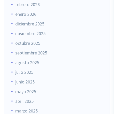
febrero 2026
enero 2026
diciembre 2025
noviembre 2025
octubre 2025
septiembre 2025
agosto 2025
julio 2025
junio 2025
mayo 2025
abril 2025
marzo 2025