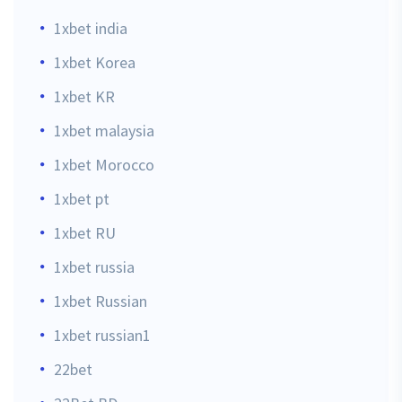
1xbet india
1xbet Korea
1xbet KR
1xbet malaysia
1xbet Morocco
1xbet pt
1xbet RU
1xbet russia
1xbet Russian
1xbet russian1
22bet