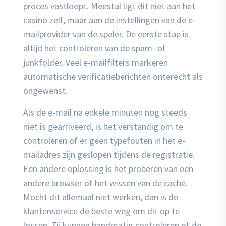
proces vastloopt. Meestal ligt dit niet aan het
casino zelf, maar aan de instellingen van de e-
mailprovider van de speler. De eerste stap is
altijd het controleren van de spam- of
junkfolder. Veel e-mailfilters markeren
automatische verificatieberichten onterecht als
ongewenst.
Als de e-mail na enkele minuten nog steeds
niet is gearriveerd, is het verstandig om te
controleren of er geen typefouten in het e-
mailadres zijn geslopen tijdens de registratie.
Een andere oplossing is het proberen van een
andere browser of het wissen van de cache.
Mocht dit allemaal niet werken, dan is de
klantenservice de beste weg om dit op te
lossen. Zij kunnen handmatig controleren of de