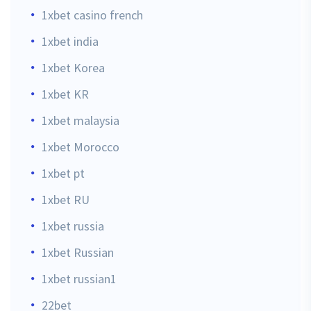
1xbet casino french
1xbet india
1xbet Korea
1xbet KR
1xbet malaysia
1xbet Morocco
1xbet pt
1xbet RU
1xbet russia
1xbet Russian
1xbet russian1
22bet