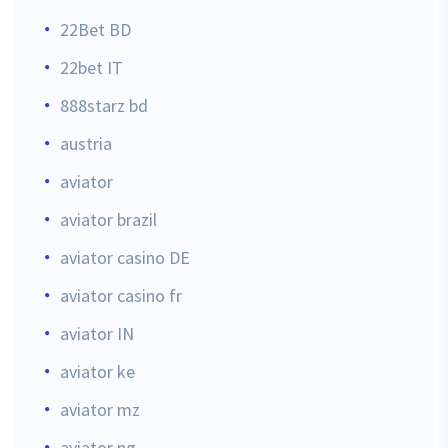
22Bet BD
22bet IT
888starz bd
austria
aviator
aviator brazil
aviator casino DE
aviator casino fr
aviator IN
aviator ke
aviator mz
aviator ng