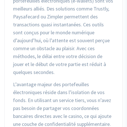
portefeuilles électroniques (e-wallets) sont vos
meilleurs alliés. Des solutions comme Trustly,
Paysafecard ou Zimpler permettent des
transactions quasi instantanées. Ces outils
sont conçus pour le monde numérique
d’aujourd’hui, où l’attente est souvent perçue
comme un obstacle au plaisir. Avec ces
méthodes, le délai entre votre décision de
jouer et le début de votre partie est réduit à
quelques secondes.
L’avantage majeur des portefeuilles
électroniques réside dans l’isolation de vos
fonds. En utilisant un service tiers, vous n’avez
pas besoin de partager vos coordonnées
bancaires directes avec le casino, ce qui ajoute
une couche de confidentialité supplémentaire.