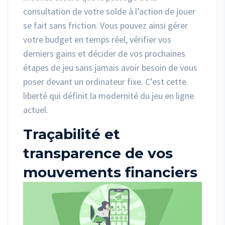
consultation de votre solde à l’action de jouer
se fait sans friction. Vous pouvez ainsi gérer
votre budget en temps réel, vérifier vos
derniers gains et décider de vos prochaines
étapes de jeu sans jamais avoir besoin de vous
poser devant un ordinateur fixe. C’est cette
liberté qui définit la modernité du jeu en ligne
actuel.
Traçabilité et
transparence de vos
mouvements financiers