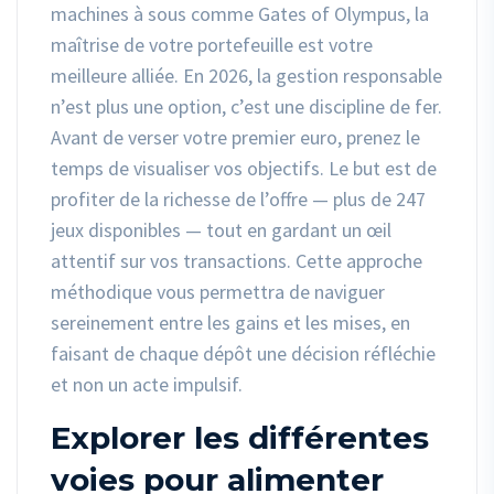
machines à sous comme Gates of Olympus, la
maîtrise de votre portefeuille est votre
meilleure alliée. En 2026, la gestion responsable
n’est plus une option, c’est une discipline de fer.
Avant de verser votre premier euro, prenez le
temps de visualiser vos objectifs. Le but est de
profiter de la richesse de l’offre — plus de 247
jeux disponibles — tout en gardant un œil
attentif sur vos transactions. Cette approche
méthodique vous permettra de naviguer
sereinement entre les gains et les mises, en
faisant de chaque dépôt une décision réfléchie
et non un acte impulsif.
Explorer les différentes
voies pour alimenter