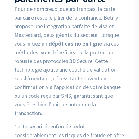
Pour de nombreux joueurs français, la carte
bancaire reste le pilier de la confiance. Betify
propose une intégration parfaite de Visa et
Mastercard, deux géants du secteur. Lorsque
vous initiez un
dépôt casino en ligne
via ces
méthodes, vous bénéficiez de la protection
robuste des protocoles 3D Secure. Cette
technologie ajoute une couche de validation
supplémentaire, nécessitant souvent une
confirmation via l’application de votre banque
ou un code reçu par SMS, garantissant que
vous êtes bien l’unique auteur de la
transaction.
Cette sécurité renforcée réduit
considérablement les risques de fraude et offre