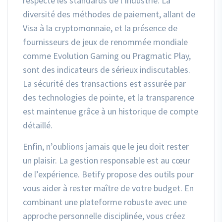
respecte les standards de l’industrie. La
diversité des méthodes de paiement, allant de
Visa à la cryptomonnaie, et la présence de
fournisseurs de jeux de renommée mondiale
comme Evolution Gaming ou Pragmatic Play,
sont des indicateurs de sérieux indiscutables.
La sécurité des transactions est assurée par
des technologies de pointe, et la transparence
est maintenue grâce à un historique de compte
détaillé.
Enfin, n’oublions jamais que le jeu doit rester
un plaisir. La gestion responsable est au cœur
de l’expérience. Betify propose des outils pour
vous aider à rester maître de votre budget. En
combinant une plateforme robuste avec une
approche personnelle disciplinée, vous créez