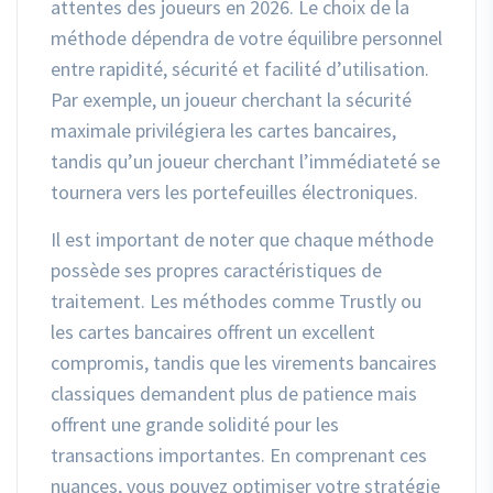
attentes des joueurs en 2026. Le choix de la
méthode dépendra de votre équilibre personnel
entre rapidité, sécurité et facilité d’utilisation.
Par exemple, un joueur cherchant la sécurité
maximale privilégiera les cartes bancaires,
tandis qu’un joueur cherchant l’immédiateté se
tournera vers les portefeuilles électroniques.
Il est important de noter que chaque méthode
possède ses propres caractéristiques de
traitement. Les méthodes comme Trustly ou
les cartes bancaires offrent un excellent
compromis, tandis que les virements bancaires
classiques demandent plus de patience mais
offrent une grande solidité pour les
transactions importantes. En comprenant ces
nuances, vous pouvez optimiser votre stratégie