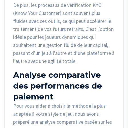
De plus, les processus de vérification KYC
(Know Your Customer) sont souvent plus
fluides avec ces outils, ce qui peut accélérer le
traitement de vos futurs retraits. C’est l’option
idéale pour les joueurs dynamiques qui
souhaitent une gestion fluide de leur capital,
passant d’un jeu à l’autre et d’une plateforme à
l’autre avec une agilité totale.
Analyse comparative
des performances de
paiement
Pour vous aider à choisir la méthode la plus
adaptée à votre style de jeu, nous avons
préparé une analyse comparative basée sur les