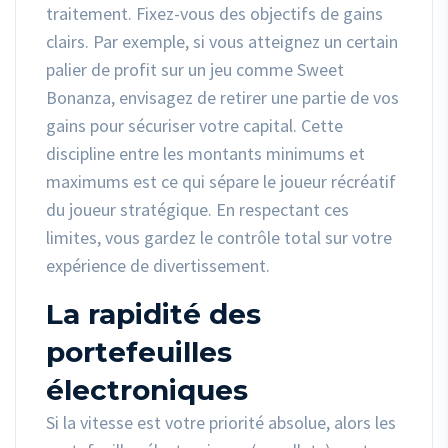
traitement. Fixez-vous des objectifs de gains
clairs. Par exemple, si vous atteignez un certain
palier de profit sur un jeu comme Sweet
Bonanza, envisagez de retirer une partie de vos
gains pour sécuriser votre capital. Cette
discipline entre les montants minimums et
maximums est ce qui sépare le joueur récréatif
du joueur stratégique. En respectant ces
limites, vous gardez le contrôle total sur votre
expérience de divertissement.
La rapidité des
portefeuilles
électroniques
Si la vitesse est votre priorité absolue, alors les