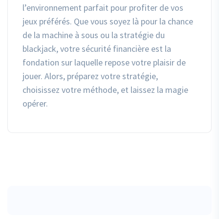
l’environnement parfait pour profiter de vos
jeux préférés. Que vous soyez là pour la chance
de la machine à sous ou la stratégie du
blackjack, votre sécurité financière est la
fondation sur laquelle repose votre plaisir de
jouer. Alors, préparez votre stratégie,
choisissez votre méthode, et laissez la magie
opérer.