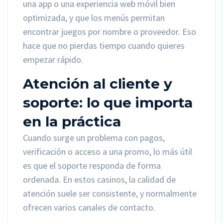
una app o una experiencia web móvil bien
optimizada, y que los menús permitan
encontrar juegos por nombre o proveedor. Eso
hace que no pierdas tiempo cuando quieres
empezar rápido.
Atención al cliente y
soporte: lo que importa
en la práctica
Cuando surge un problema con pagos,
verificación o acceso a una promo, lo más útil
es que el soporte responda de forma
ordenada. En estos casinos, la calidad de
atención suele ser consistente, y normalmente
ofrecen varios canales de contacto.