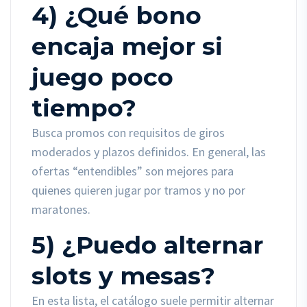
4) ¿Qué bono
encaja mejor si
juego poco
tiempo?
Busca promos con requisitos de giros
moderados y plazos definidos. En general, las
ofertas “entendibles” son mejores para
quienes quieren jugar por tramos y no por
maratones.
5) ¿Puedo alternar
slots y mesas?
En esta lista, el catálogo suele permitir alternar