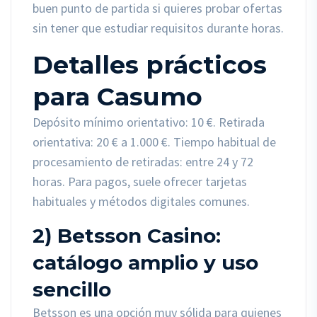
buen punto de partida si quieres probar ofertas
sin tener que estudiar requisitos durante horas.
Detalles prácticos
para Casumo
Depósito mínimo orientativo: 10 €. Retirada
orientativa: 20 € a 1.000 €. Tiempo habitual de
procesamiento de retiradas: entre 24 y 72
horas. Para pagos, suele ofrecer tarjetas
habituales y métodos digitales comunes.
2) Betsson Casino:
catálogo amplio y uso
sencillo
Betsson es una opción muy sólida para quienes