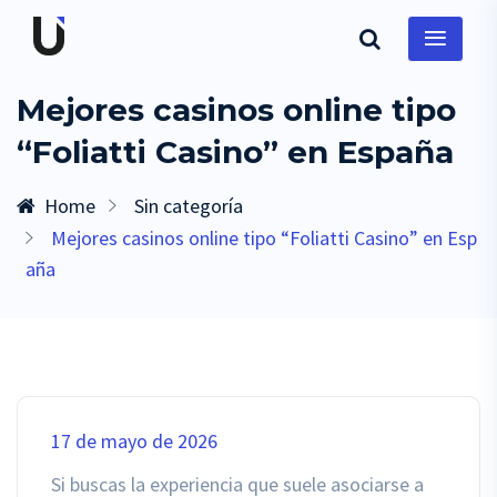
Mejores casinos online tipo
“Foliatti Casino” en España
Home
Sin categoría
Mejores casinos online tipo “Foliatti Casino” en Esp
aña
17 de mayo de 2026
Si buscas la experiencia que suele asociarse a