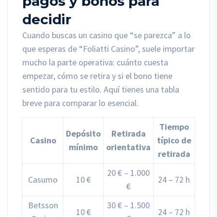
pagos y bonos para
decidir
Cuando buscas un casino que “se parezca” a lo
que esperas de “Foliatti Casino”, suele importar
mucho la parte operativa: cuánto cuesta
empezar, cómo se retira y si el bono tiene
sentido para tu estilo. Aquí tienes una tabla
breve para comparar lo esencial.
Tiempo
Depósito
Retirada
Casino
típico de
mínimo
orientativa
retirada
20 € – 1.000
Casumo
10
24 – 72 h
Betsson
30 € – 1.500
10
24 – 72 h