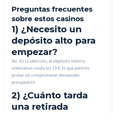
Preguntas frecuentes
sobre estos casinos
1) ¿Necesito un
depósito alto para
empezar?
No. En la selección, el depósito mínimo
orientativo ronda los 10 €, lo que permite
probar sin comprometer demasiado
presupuesto.
2) ¿Cuánto tarda
una retirada