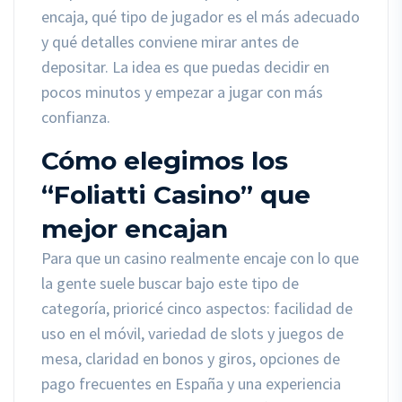
encaja, qué tipo de jugador es el más adecuado
y qué detalles conviene mirar antes de
depositar. La idea es que puedas decidir en
pocos minutos y empezar a jugar con más
confianza.
Cómo elegimos los
“Foliatti Casino” que
mejor encajan
Para que un casino realmente encaje con lo que
la gente suele buscar bajo este tipo de
categoría, prioricé cinco aspectos: facilidad de
uso en el móvil, variedad de slots y juegos de
mesa, claridad en bonos y giros, opciones de
pago frecuentes en España y una experiencia