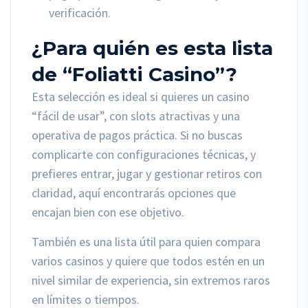
verificación.
¿Para quién es esta lista
de “Foliatti Casino”?
Esta selección es ideal si quieres un casino
“fácil de usar”, con slots atractivas y una
operativa de pagos práctica. Si no buscas
complicarte con configuraciones técnicas, y
prefieres entrar, jugar y gestionar retiros con
claridad, aquí encontrarás opciones que
encajan bien con ese objetivo.
También es una lista útil para quien compara
varios casinos y quiere que todos estén en un
nivel similar de experiencia, sin extremos raros
en límites o tiempos.