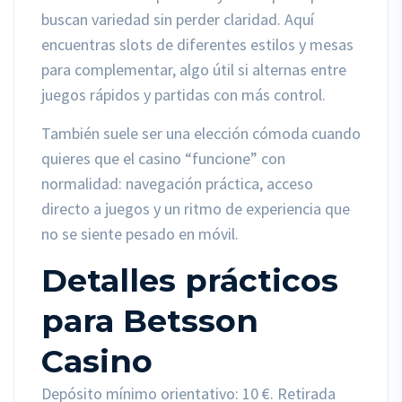
buscan variedad sin perder claridad. Aquí
encuentras slots de diferentes estilos y mesas
para complementar, algo útil si alternas entre
juegos rápidos y partidas con más control.
También suele ser una elección cómoda cuando
quieres que el casino “funcione” con
normalidad: navegación práctica, acceso
directo a juegos y un ritmo de experiencia que
no se siente pesado en móvil.
Detalles prácticos
para Betsson
Casino
Depósito mínimo orientativo: 10 €. Retirada