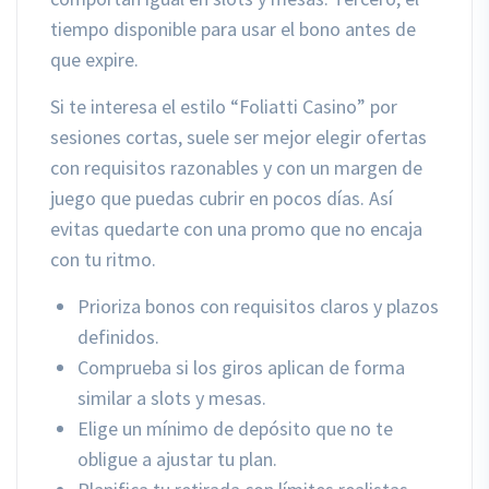
tiempo disponible para usar el bono antes de
que expire.
Si te interesa el estilo “Foliatti Casino” por
sesiones cortas, suele ser mejor elegir ofertas
con requisitos razonables y con un margen de
juego que puedas cubrir en pocos días. Así
evitas quedarte con una promo que no encaja
con tu ritmo.
Prioriza bonos con requisitos claros y plazos
definidos.
Comprueba si los giros aplican de forma
similar a slots y mesas.
Elige un mínimo de depósito que no te
obligue a ajustar tu plan.