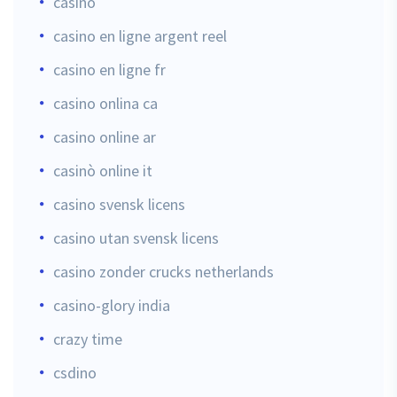
casino
casino en ligne argent reel
casino en ligne fr
casino onlina ca
casino online ar
casinò online it
casino svensk licens
casino utan svensk licens
casino zonder crucks netherlands
casino-glory india
crazy time
csdino