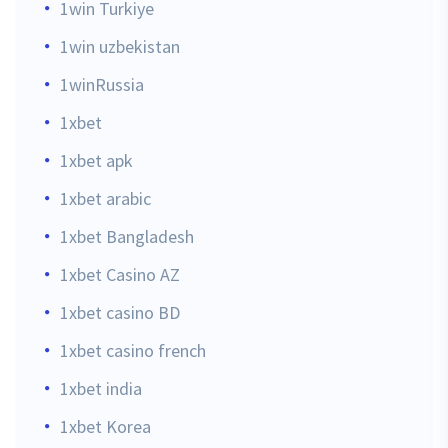
1win Turkiye
1win uzbekistan
1winRussia
1xbet
1xbet apk
1xbet arabic
1xbet Bangladesh
1xbet Casino AZ
1xbet casino BD
1xbet casino french
1xbet india
1xbet Korea