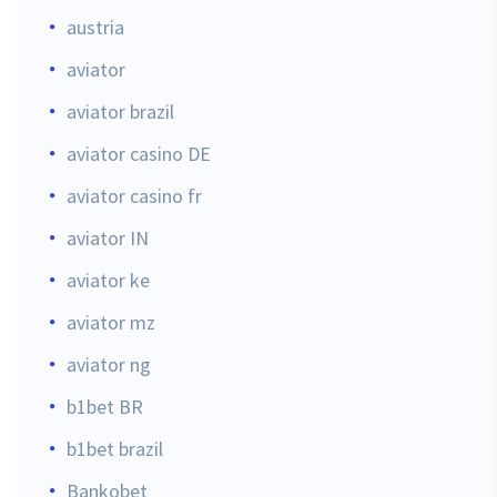
austria
aviator
aviator brazil
aviator casino DE
aviator casino fr
aviator IN
aviator ke
aviator mz
aviator ng
b1bet BR
b1bet brazil
Bankobet