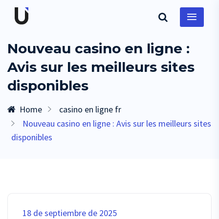
Nouveau casino en ligne :
Avis sur les meilleurs sites
disponibles
Home
casino en ligne fr
Nouveau casino en ligne : Avis sur les meilleurs sites
disponibles
18 de septiembre de 2025