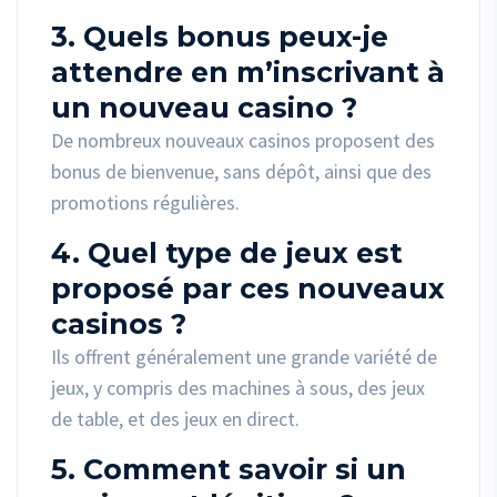
3. Quels bonus peux-je
attendre en m’inscrivant à
un nouveau casino ?
De nombreux nouveaux casinos proposent des
bonus de bienvenue, sans dépôt, ainsi que des
promotions régulières.
4. Quel type de jeux est
proposé par ces nouveaux
casinos ?
Ils offrent généralement une grande variété de
jeux, y compris des machines à sous, des jeux
de table, et des jeux en direct.
5. Comment savoir si un