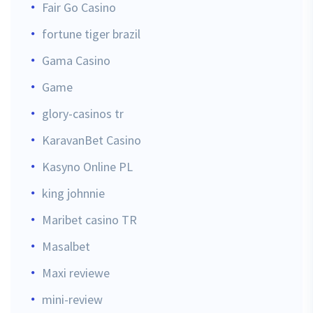
Fair Go Casino
fortune tiger brazil
Gama Casino
Game
glory-casinos tr
KaravanBet Casino
Kasyno Online PL
king johnnie
Maribet casino TR
Masalbet
Maxi reviewe
mini-review