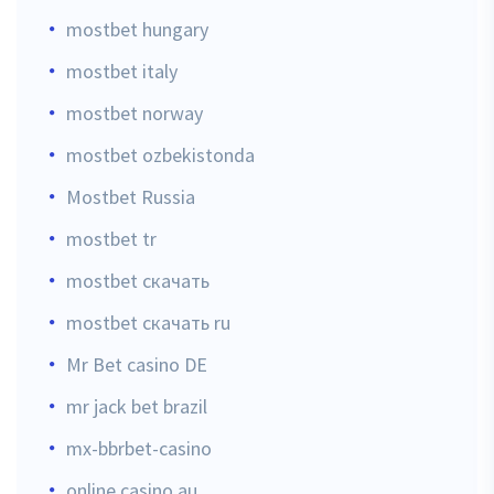
mostbet hungary
mostbet italy
mostbet norway
mostbet ozbekistonda
Mostbet Russia
mostbet tr
mostbet скачать
mostbet скачать ru
Mr Bet casino DE
mr jack bet brazil
mx-bbrbet-casino
online casino au