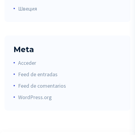
Швеция
Meta
Acceder
Feed de entradas
Feed de comentarios
WordPress.org