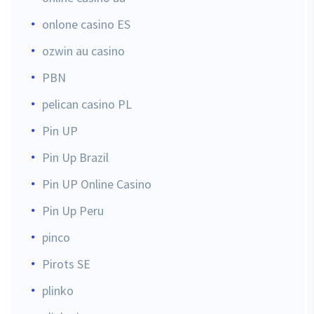
onlone casino ES
ozwin au casino
PBN
pelican casino PL
Pin UP
Pin Up Brazil
Pin UP Online Casino
Pin Up Peru
pinco
Pirots SE
plinko