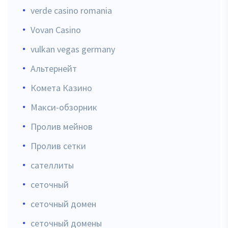
verde casino romania
Vovan Casino
vulkan vegas germany
Альтернейт
Комета Казино
Макси-обзорник
Пролив мейнов
Пролив сетки
сателлиты
сеточный
сеточный домен
сеточный домены