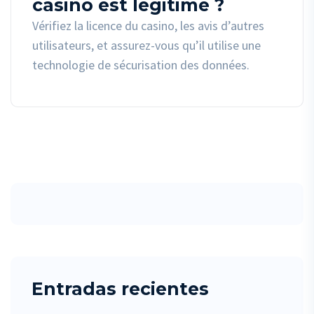
casino est légitime ?
Vérifiez la licence du casino, les avis d’autres
utilisateurs, et assurez-vous qu’il utilise une
technologie de sécurisation des données.
Entradas recientes