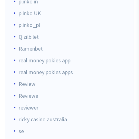
plinko in
plinko UK
plinko_pl
Qizilbilet
Ramenbet
real money pokies app
real money pokies apps
Review
Reviewe
reviewer
ricky casino australia
se