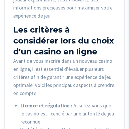
informations précieuses pour maximiser votre
expérience de jeu.
Les critères à
considérer lors du choix
d’un casino en ligne
Avant de vous inscrire dans un nouveau casino
en ligne, il est essentiel d’évaluer plusieurs
critères afin de garantir une expérience de jeu
optimale. Voici les principaux aspects à prendre
en compte :
Licence et régulation :
Assurez-vous que
le casino est licencié par une autorité de jeu
reconnue.