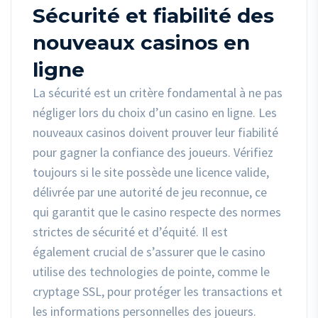
Sécurité et fiabilité des
nouveaux casinos en
ligne
La sécurité est un critère fondamental à ne pas
négliger lors du choix d’un casino en ligne. Les
nouveaux casinos doivent prouver leur fiabilité
pour gagner la confiance des joueurs. Vérifiez
toujours si le site possède une licence valide,
délivrée par une autorité de jeu reconnue, ce
qui garantit que le casino respecte des normes
strictes de sécurité et d’équité. Il est
également crucial de s’assurer que le casino
utilise des technologies de pointe, comme le
cryptage SSL, pour protéger les transactions et
les informations personnelles des joueurs.