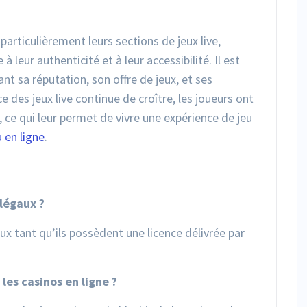
particulièrement leurs sections de jeux live,
 à leur authenticité et à leur accessibilité. Il est
iant sa réputation, son offre de jeux, et ses
e des jeux live continue de croître, les joueurs ont
 ce qui leur permet de vivre une expérience de jeu
 en ligne
.
 légaux ?
aux tant qu’ils possèdent une licence délivrée par
 les casinos en ligne ?