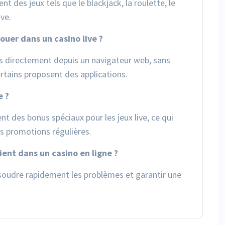
 des jeux tels que le blackjack, la roulette, le
ive.
jouer dans un casino live ?
les directement depuis un navigateur web, sans
rtains proposent des applications.
e ?
t des bonus spéciaux pour les jeux live, ce qui
s promotions régulières.
ient dans un casino en ligne ?
résoudre rapidement les problèmes et garantir une