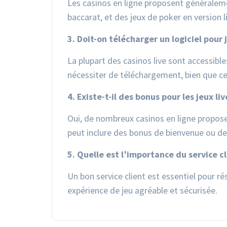
Les casinos en ligne proposent généralement
baccarat, et des jeux de poker en version l
3. Doit-on télécharger un logiciel pour 
La plupart des casinos live sont accessib
nécessiter de téléchargement, bien que ce
4. Existe-t-il des bonus pour les jeux liv
Oui, de nombreux casinos en ligne proposen
peut inclure des bonus de bienvenue ou de
5. Quelle est l’importance du service cl
Un bon service client est essentiel pour 
expérience de jeu agréable et sécurisée.