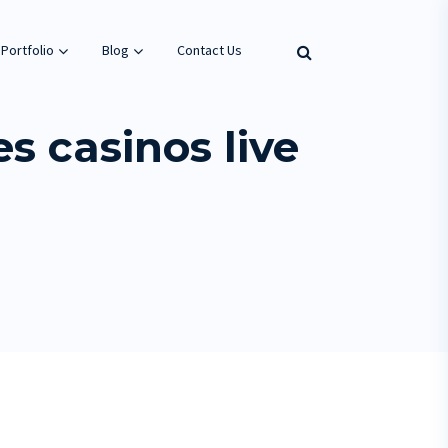
Portfolio
Blog
Contact Us
s casinos live