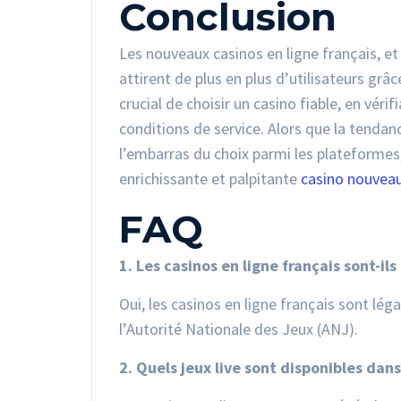
Conclusion
Les nouveaux casinos en ligne français, et 
attirent de plus en plus d’utilisateurs grâce
crucial de choisir un casino fiable, en vérif
conditions de service. Alors que la tendanc
l’embarras du choix parmi les plateformes,
enrichissante et palpitante
casino nouveau
FAQ
1. Les casinos en ligne français sont-ils
Oui, les casinos en ligne français sont lég
l’Autorité Nationale des Jeux (ANJ).
2. Quels jeux live sont disponibles dans