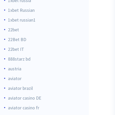
1xbet russia
1xbet Russian
1xbet russian1
22bet
22Bet BD
22bet IT
888starz bd
austria
aviator
aviator brazil
aviator casino DE
aviator casino fr