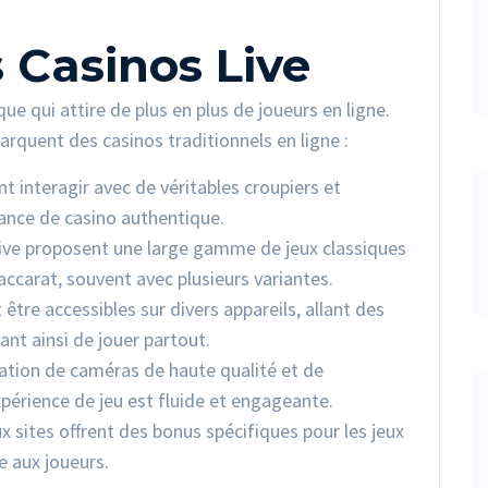
 Casinos Live
que qui attire de plus en plus de joueurs en ligne.
rquent des casinos traditionnels en ligne :
t interagir avec de véritables croupiers et
iance de casino authentique.
ive proposent une large gamme de jeux classiques
baccarat, souvent avec plusieurs variantes.
être accessibles sur divers appareils, allant des
nt ainsi de jouer partout.
isation de caméras de haute qualité et de
expérience de jeu est fluide et engageante.
sites offrent des bonus spécifiques pour les jeux
e aux joueurs.