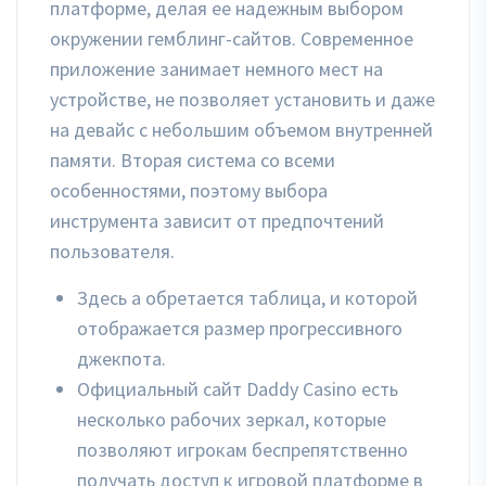
платформе, делая ее надежным выбором
окружении гемблинг-сайтов. Современное
приложение занимает немного мест на
устройстве, не позволяет установить и даже
на девайс с небольшим объемом внутренней
памяти. Вторая система со всеми
особенностями, поэтому выбора
инструмента зависит от предпочтений
пользователя.
Здесь а обретается таблица, и которой
отображается размер прогрессивного
джекпота.
Официальный сайт Daddy Casino есть
несколько рабочих зеркал, которые
позволяют игрокам беспрепятственно
получать доступ к игровой платформе в