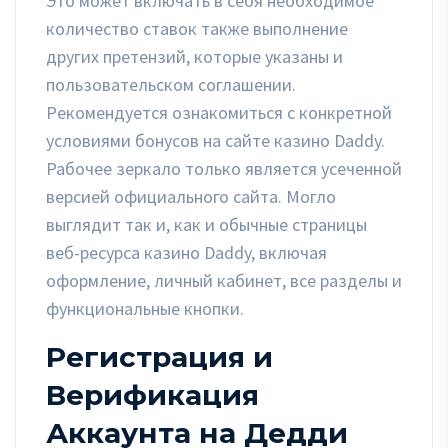
Это может включать в себя необходимое
количество ставок также выполнение
других претензий, которые указаны и
пользовательском соглашении.
Рекомендуется ознакомиться с конкретной
условиями бонусов на сайте казино Daddy.
Рабочее зеркало только является усеченной
версией официального сайта. Могло
выглядит так и, как и обычные страницы
веб-ресурса казино Daddy, включая
оформление, личный кабинет, все разделы и
функциональные кнопки.
Регистрация и
Верификация
Аккаунта на Дедди