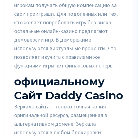
игрокам получать общую компенсацию за
свои проигрыши. Для подопечных или тех,
кто желает попробовать игру без риска,
остальные онлайн-казино предлагают
демоверсии игр. В деморежиме
используются виртуальные проценты, что
позволяет изучить с правилами же
функциями игры нет финансовых потерь.
официальному
Сайт Daddy Casino
Зеркало сайта – только точная копия
оригинальной ресурса, размещенная в
альтернативном домене. Зеркала
используются в любом блокировки