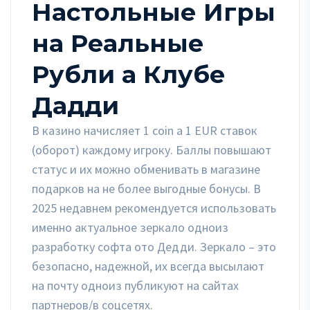
Настольные Игры
на Реальные
Рубли а Клубе
Дадди
В казино начисляет 1 coin а 1 EUR ставок
(оборот) каждому игроку. Баллы повышают
статус и их можно обменивать в магазине
подарков на не более выгодные бонусы. В
2025 недавнем рекомендуется использовать
именно актуальное зеркало одноиз
разработку софта ото Дедди. Зеркало – это
безопасно, надежной, их всегда высылают
на почту одноиз публикуют на сайтах
партнеров/в соцсетях.