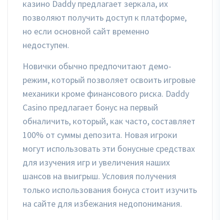
казино Daddy предлагает зеркала, их
позволяют получить доступ к платформе,
но если основной сайт временно
недоступен.
Новички обычно предпочитают демо-
режим, который позволяет освоить игровые
механики кроме финансового риска. Daddy
Casino предлагает бонус на первый
обналичить, который, как часто, составляет
100% от суммы депозита. Новая игроки
могут использовать эти бонусные средствах
для изучения игр и увеличения наших
шансов на выигрыш. Условия получения
только использования бонуса стоит изучить
на сайте для избежания недопонимания.