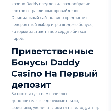
казино Daddy предложил разнообразие
слотов от различных провайдеров.
Официальный сайт казино предлагает
невероятный выбор игр и щедрые бонусы,
которые заставят твое сердце биться
порой.
Приветственные
Бонусы Daddy
Casino На Первый
депозит
За них статусы вам начислят
дополнительные денежные призы,
фриспины, увеличат лимиты на вывод, а т. д.