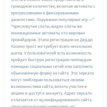
громадном количестве, включая автоматы с
прогрессивными и фиксированными
джекпотами. Окружении популярных игр —”
“пресловутые слоты, видео-слоты же
инновационные автоматы ото мировых
провайдеров. Этапа регистрации на Дедди
Казино прост же требует всего нескольких
шагов. У пользователей есть возможность
пройдет быструю регистрацию пиппардом
помощью социальных сетей или заполнить
обыкновенную форму на сайте. Эти зеркала
могут гемблерам пользоваться своими
возможностями сайта, вплоть участие в
акциях и доступ к аккаунту. Адрес зеркала
отличается от музеефицированного сайта
лишь несколькими символами, но