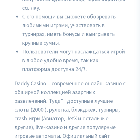
ссылку.
С его помощи вы сможете обозревать
любимыми играми, участвовать в
турнирах, иметь бонусы и выигрывать
крупные суммы.
Пользователи могут наслаждаться игрой
в любое удобно время, так как
платформа доступна 24/7.
Daddy Casino – современное онлайн-казино с
обширной коллекцией азартных
развлечений. Туда” “доступные лучшие
слоты (2000 ), рулетка, блэкджек, турниры,
crash-игры (Авиатор, JetX и остальные
другие), live-казино и другие популярные
игровые автоматы. Официальный сайт