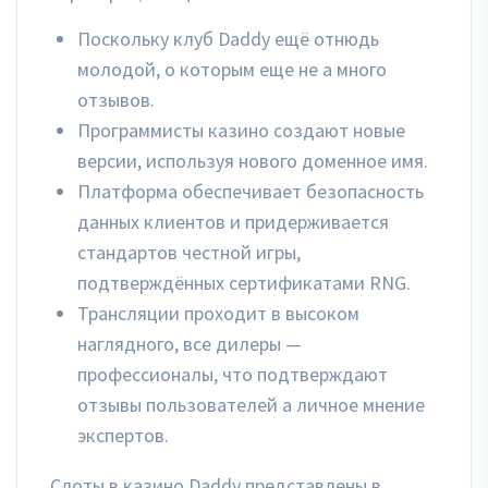
Поскольку клуб Daddy ещё отнюдь
молодой, о которым еще не а много
отзывов.
Программисты казино создают новые
версии, используя нового доменное имя.
Платформа обеспечивает безопасность
данных клиентов и придерживается
стандартов честной игры,
подтверждённых сертификатами RNG.
Трансляции проходит в высоком
наглядного, все дилеры —
профессионалы, что подтверждают
отзывы пользователей а личное мнение
экспертов.
Слоты в казино Daddy представлены в