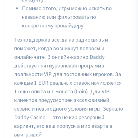
Помимо этого, игры можно искать по
названию или фильтровать по
конкретному провайдеру.
Техподдержка всегда на радиосвязь и
поможет, когда возникнут вопросы и
онлайн-чате. В онлайн-казино Daddy
действует пятиуровневая программа
лояльности VIP для постоянных игроков. За
каждые 1 EUR реальных ставок начисляется
1 очко опыта и 1 монета (Coin). Дли VIP-
клиентов предусмотрен эксклюзивный
сервис и невыгодного условия игры. Зеркало
Daddy Casino — это не как резервный
вариант, это ваш пропуск а мир азарта а
выигрышей.