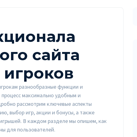
кционала
ого сайта
 игроков
игрокам разнообразные функции и
 процесс максимально удобным и
одробно рассмотрим ключевые аспекты
ю, выбор игр, акции и бонусы, а также
игрышей. В каждом разделе мы опишем, как
ны для пользователей.