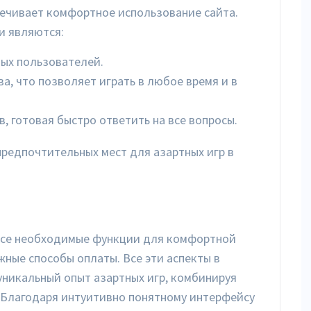
ечивает комфортное использование сайта.
и являются:
ых пользователей.
а, что позволяет играть в любое время и в
, готовая быстро ответить на все вопросы.
редпочтительных мест для азартных игр в
все необходимые функции для комфортной
жные способы оплаты. Все эти аспекты в
никальный опыт азартных игр, комбинируя
 Благодаря интуитивно понятному интерфейсу