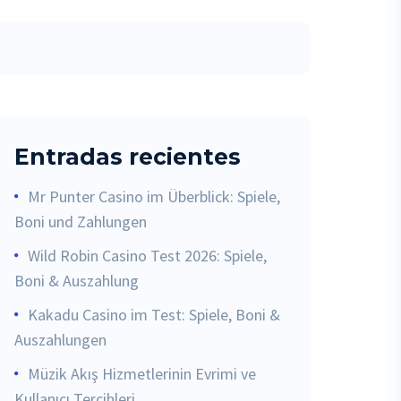
Entradas recientes
Mr Punter Casino im Überblick: Spiele,
Boni und Zahlungen
Wild Robin Casino Test 2026: Spiele,
Boni & Auszahlung
Kakadu Casino im Test: Spiele, Boni &
Auszahlungen
Müzik Akış Hizmetlerinin Evrimi ve
Kullanıcı Tercihleri