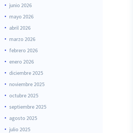
junio 2026
mayo 2026
abril 2026
marzo 2026
febrero 2026
enero 2026
diciembre 2025
noviembre 2025
octubre 2025
septiembre 2025
agosto 2025
julio 2025