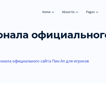
Home
About Us
Pages
нала официального
онала официального сайта Пин Ап для игроков