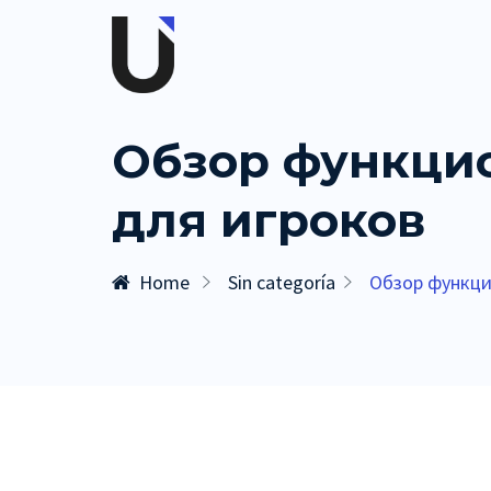
Обзор функцио
для игроков
Home
Sin categoría
Обзор функци