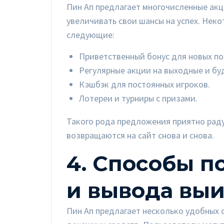
Пин Ап предлагает многочисленные акц
увеличивать свои шансы на успех. Нек
следующие:
Приветственный бонус для новых по
Регулярные акции на выходные и бу
Кэшбэк для постоянных игроков.
Лотереи и турниры с призами.
Такого рода предложения приятно раду
возвращаются на сайт снова и снова.
4. Способы п
и вывода вы
Пин Ап предлагает несколько удобных 