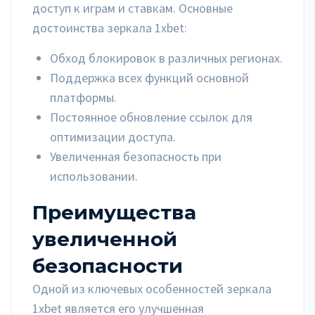
доступ к играм и ставкам. Основные
достоинства зеркала 1xbet:
Обход блокировок в различных регионах.
Поддержка всех функций основной
платформы.
Постоянное обновление ссылок для
оптимизации доступа.
Увеличенная безопасность при
использовании.
Преимущества
увеличенной
безопасности
Одной из ключевых особенностей зеркала
1xbet является его улучшенная