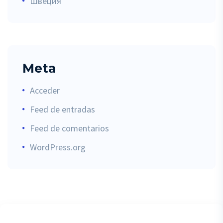
Швеция
Meta
Acceder
Feed de entradas
Feed de comentarios
WordPress.org