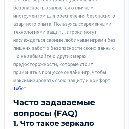
безопасностью является отличным
инструментом для обеспечения безопасного
азартного опыта. Пользуясь современными
технологиями защиты, игроки могут
наслаждаться своими любимыми играми без
лишних забот о безопасности своих данных.
Но не забывайте о других мерах
предосторожности, которые стоит
применять в процессе онлайн-игр, чтобы
максимизировать свою защиту и комфорт
1хбет
.
Часто задаваемые
вопросы (FAQ)
1. Что такое зеркало