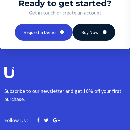
Ready to get started?
Get in touch or create an account
Request a Demo
Buy Now
Subscribe to our newsletter and get 10% off your first
purchase.
Follow Us :