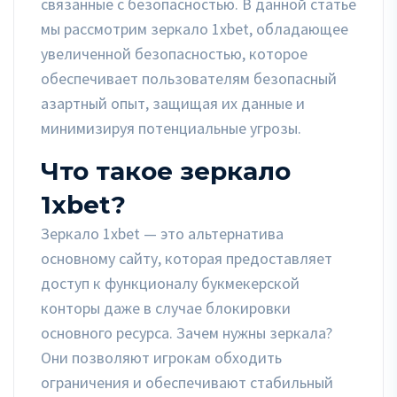
связанные с безопасностью. В данной статье
мы рассмотрим зеркало 1xbet, обладающее
увеличенной безопасностью, которое
обеспечивает пользователям безопасный
азартный опыт, защищая их данные и
минимизируя потенциальные угрозы.
Что такое зеркало
1xbet?
Зеркало 1xbet — это альтернатива
основному сайту, которая предоставляет
доступ к функционалу букмекерской
конторы даже в случае блокировки
основного ресурса. Зачем нужны зеркала?
Они позволяют игрокам обходить
ограничения и обеспечивают стабильный