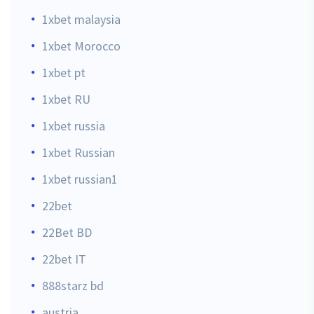
1xbet malaysia
1xbet Morocco
1xbet pt
1xbet RU
1xbet russia
1xbet Russian
1xbet russian1
22bet
22Bet BD
22bet IT
888starz bd
austria