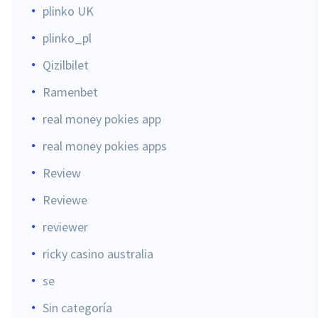
plinko UK
plinko_pl
Qizilbilet
Ramenbet
real money pokies app
real money pokies apps
Review
Reviewe
reviewer
ricky casino australia
se
Sin categoría