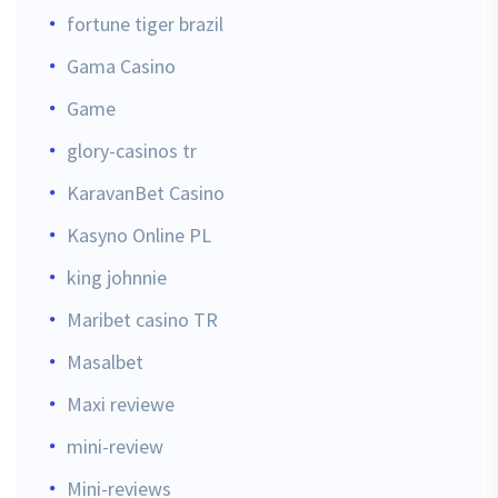
fortune tiger brazil
Gama Casino
Game
glory-casinos tr
KaravanBet Casino
Kasyno Online PL
king johnnie
Maribet casino TR
Masalbet
Maxi reviewe
mini-review
Mini-reviews