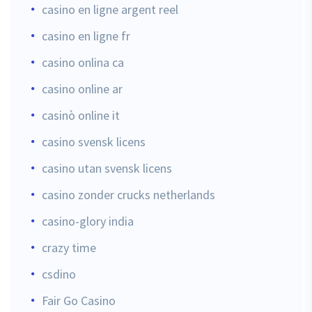
casino en ligne argent reel
casino en ligne fr
casino onlina ca
casino online ar
casinò online it
casino svensk licens
casino utan svensk licens
casino zonder crucks netherlands
casino-glory india
crazy time
csdino
Fair Go Casino