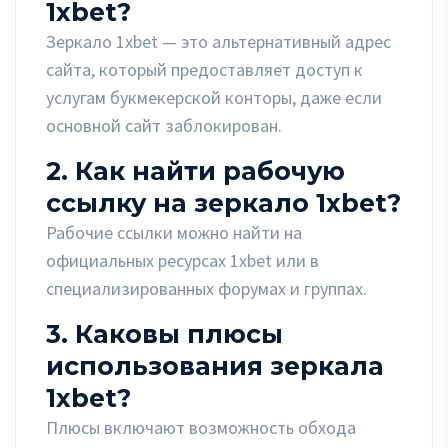
1xbet?
Зеркало 1xbet — это альтернативный адрес
сайта, который предоставляет доступ к
услугам букмекерской конторы, даже если
основной сайт заблокирован.
2. Как найти рабочую
ссылку на зеркало 1xbet?
Рабочие ссылки можно найти на
официальных ресурсах 1xbet или в
специализированных форумах и группах.
3. Каковы плюсы
использования зеркала
1xbet?
Плюсы включают возможность обхода