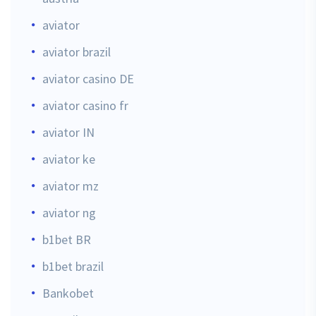
aviator
aviator brazil
aviator casino DE
aviator casino fr
aviator IN
aviator ke
aviator mz
aviator ng
b1bet BR
b1bet brazil
Bankobet