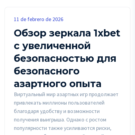
11 de febrero de 2026
Обзор зеркала 1xbet
с увеличенной
безопасностью для
безопасного
азартного опыта
Виртуальный мир азартных игр продолжает
привлекать миллионы пользователей
благодаря удобству и возможности
получения выигрыша. Однако с ростом
популярности также усиливаются риски,