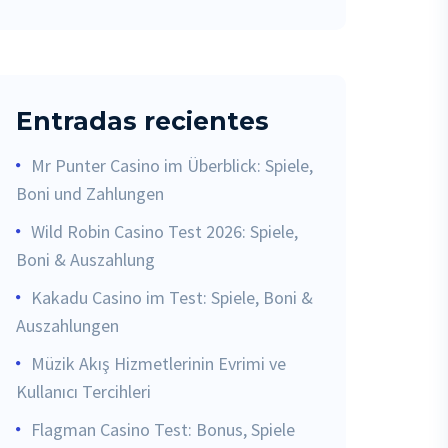
Entradas recientes
Mr Punter Casino im Überblick: Spiele,
Boni und Zahlungen
Wild Robin Casino Test 2026: Spiele,
Boni & Auszahlung
Kakadu Casino im Test: Spiele, Boni &
Auszahlungen
Müzik Akış Hizmetlerinin Evrimi ve
Kullanıcı Tercihleri
Flagman Casino Test: Bonus, Spiele