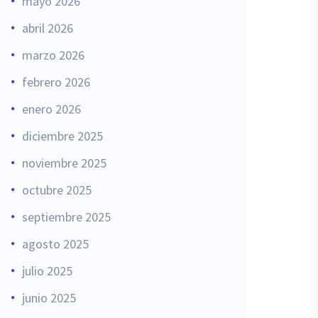
mayo 2026
abril 2026
marzo 2026
febrero 2026
enero 2026
diciembre 2025
noviembre 2025
octubre 2025
septiembre 2025
agosto 2025
julio 2025
junio 2025