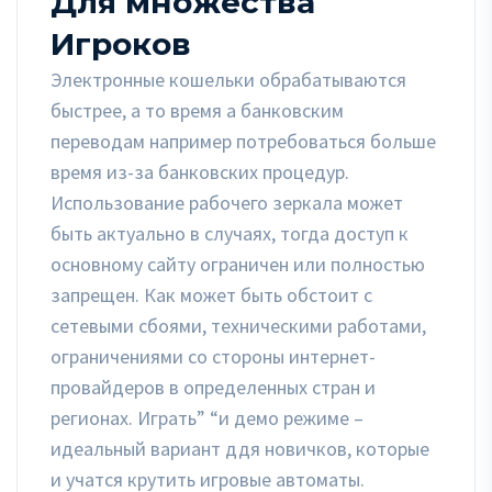
Для множества
Игроков
Электронные кошельки обрабатываются
быстрее, а то время а банковским
переводам например потребоваться больше
время из-за банковских процедур.
Использование рабочего зеркала может
быть актуально в случаях, тогда доступ к
основному сайту ограничен или полностью
запрещен. Как может быть обстоит с
сетевыми сбоями, техническими работами,
ограничениями со стороны интернет-
провайдеров в определенных стран и
регионах. Играть” “и демо режиме –
идеальный вариант ддя новичков, которые
и учатся крутить игровые автоматы.