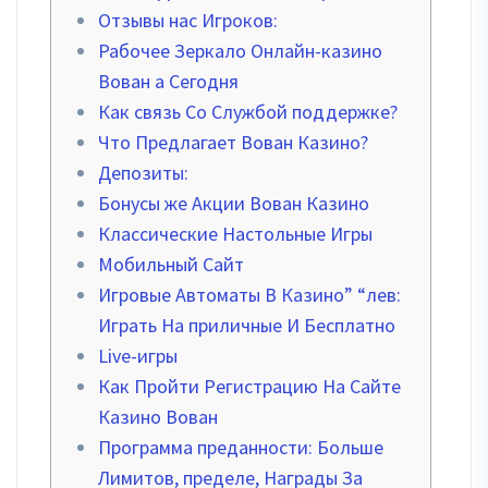
Отзывы нас Игроков:
Рабочее Зеркало Онлайн-казино
Вован а Сегодня
Как связь Со Службой поддержке?
Что Предлагает Вован Казино?
Депозиты:
Бонусы же Акции Вован Казино
Классические Настольные Игры
Мобильный Сайт
Игровые Автоматы В Казино” “лев:
Играть На приличные И Бесплатно
Live-игры
Как Пройти Регистрацию На Сайте
Казино Вован
Программа преданности: Больше
Лимитов, пределе, Награды За