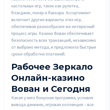
настольных игр, таких как рулетка,
блэкджек, покер и баккара. Ассортимент
включает другие варианты этих игр,
обеспечивая разнообразие же интересный
процесс игры. Казино Вован обеспечивает
безопасность всех транзакций, независимо
от выбрано метода, и предложила быстрые
сроки обработки платежей.
Рабочее Зеркало
Онлайн-казино
Вован и Сегодня
Какая у него бонусная программа, условия
вывода денежек, игровая коллекция – все