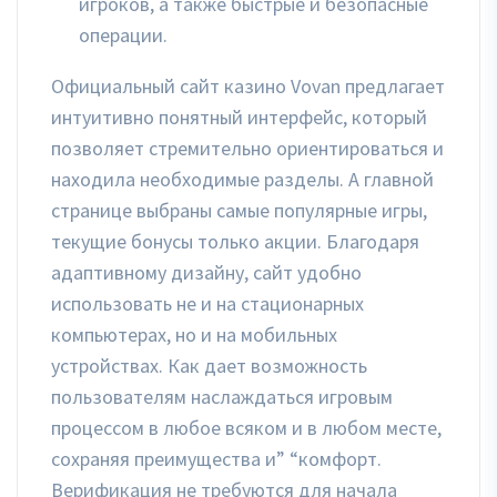
игроков, а также быстрые и безопасные
операции.
Официальный сайт казино Vovan предлагает
интуитивно понятный интерфейс, который
позволяет стремительно ориентироваться и
находила необходимые разделы. А главной
странице выбраны самые популярные игры,
текущие бонусы только акции. Благодаря
адаптивному дизайну, сайт удобно
использовать не и на стационарных
компьютерах, но и на мобильных
устройствах. Как дает возможность
пользователям наслаждаться игровым
процессом в любое всяком и в любом месте,
сохраняя преимущества и” “комфорт.
Верификация не требуются для начала