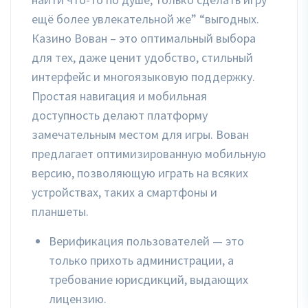
ещё более увлекательной же” “выгодных.
Казино Вован – это оптимальный выбора
для тех, даже ценит удобство, стильный
интерфейс и многоязыковую поддержку.
Простая навигация и мобильная
доступность делают платформу
замечательным местом для игры. Вован
предлагает оптимизированную мобильную
версию, позволяющую играть на всяких
устройствах, таких а смартфоны и
планшеты.
Верификация пользователей — это
только прихоть администрации, а
требование юрисдикций, выдающих
лицензию.