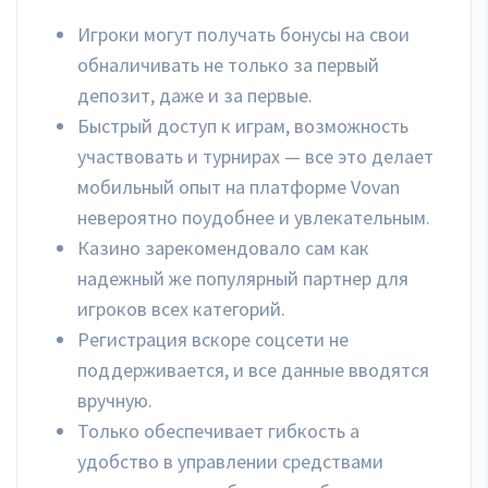
Игроки могут получать бонусы на свои
обналичивать не только за первый
депозит, даже и за первые.
Быстрый доступ к играм, возможность
участвовать и турнирах — все это делает
мобильный опыт на платформе Vovan
невероятно поудобнее и увлекательным.
Казино зарекомендовало сам как
надежный же популярный партнер для
игроков всех категорий.
Регистрация вскоре соцсети не
поддерживается, и все данные вводятся
вручную.
Только обеспечивает гибкость а
удобство в управлении средствами