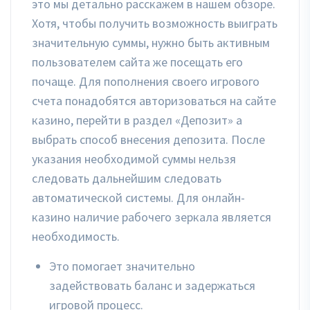
это мы детально расскажем в нашем обзоре.
Хотя, чтобы получить возможность выиграть
значительную суммы, нужно быть активным
пользователем сайта же посещать его
почаще. Для пополнения своего игрового
счета понадобятся авторизоваться на сайте
казино, перейти в раздел «Депозит» а
выбрать способ внесения депозита. После
указания необходимой суммы нельзя
следовать дальнейшим следовать
автоматической системы. Для онлайн-
казино наличие рабочего зеркала является
необходимость.
Это помогает значительно
задействовать баланс и задержаться
игровой процесс.