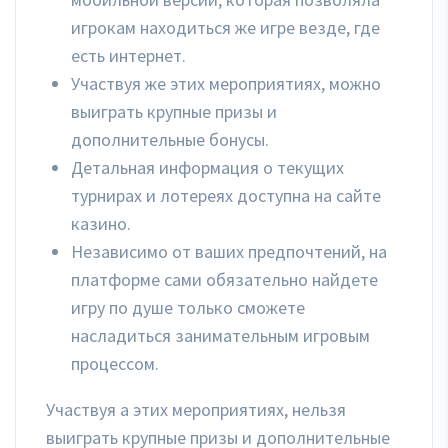
игрокам находиться же игре везде, где
есть интернет.
Участвуя же этих мероприятиях, можно
выиграть крупные призы и
дополнительные бонусы.
Детальная информация о текущих
турнирах и лотереях доступна на сайте
казино.
Независимо от ваших предпочтений, на
платформе сами обязательно найдете
игру по душе только сможете
насладиться занимательным игровым
процессом.
Участвуя а этих мероприятиях, нельзя
выиграть крупные призы и дополнительные