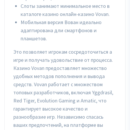
Слоты занимают минимальное место в
каталоге казино онлайн-казино Vovan.
Мобильная версия Вован идеально
адаптирована дли смартфонов и
планшетов.
Это позволяет игрокам сосредоточиться а
игре и получать удовольствие от процесса.
Казино Vovan предоставляет множество
удобных методов пополнения и вывода
средств. Vovan работает с множеством
топовых разработчиков, включая Yggdrasil,
Red Tiger, Evolution Gaming и Amatic, что
гарантирует высокое качество и
разнообразие игр. Независимо спасась
ваших предпочтений, на платформе вы