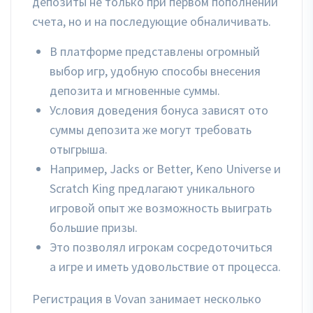
депозиты не только при первом пополнении
счета, но и на последующие обналичивать.
В платформе представлены огромный
выбор игр, удобную способы внесения
депозита и мгновенные суммы.
Условия доведения бонуса зависят ото
суммы депозита же могут требовать
отыгрыша.
Например, Jacks or Better, Keno Universe и
Scratch King предлагают уникального
игровой опыт же возможность выиграть
большие призы.
Это позволял игрокам сосредоточиться
а игре и иметь удовольствие от процесса.
Регистрация в Vovan занимает несколько