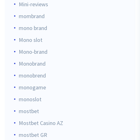
Mini-reviews
mombrand
mono brand
Mono slot
Mono-brand
Monobrand
monobrend
monogame
monoslot
mostbet
Mostbet Casino AZ
mostbet GR