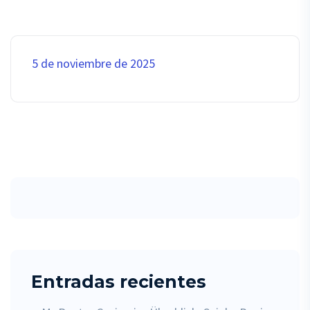
5 de noviembre de 2025
Entradas recientes