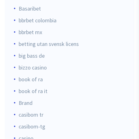
Basaribet
bbrbet colombia
bbrbet mx
betting utan svensk licens
big bass de
bizzo casino
book of ra
book of ra it
Brand
casibom tr
casibom-tg
casino