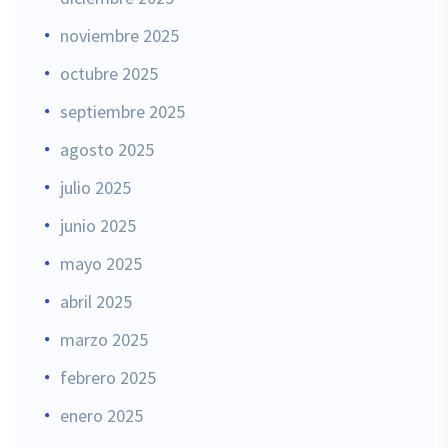
noviembre 2025
octubre 2025
septiembre 2025
agosto 2025
julio 2025
junio 2025
mayo 2025
abril 2025
marzo 2025
febrero 2025
enero 2025