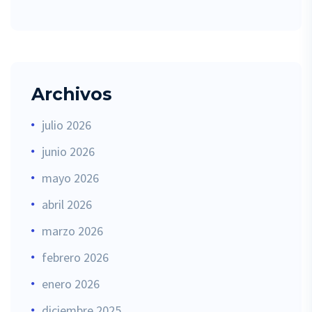
Archivos
julio 2026
junio 2026
mayo 2026
abril 2026
marzo 2026
febrero 2026
enero 2026
diciembre 2025