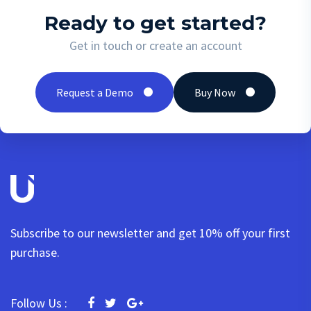
Ready to get started?
Get in touch or create an account
Request a Demo
Buy Now
Subscribe to our newsletter and get 10% off your first
purchase.
Follow Us :