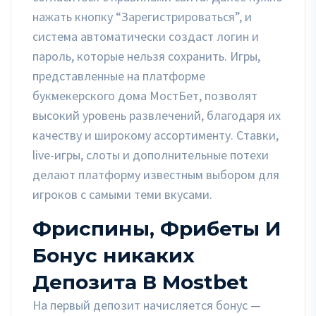
нажать кнопку “Зарегистрироваться”, и
система автоматически создаст логин и
пароль, которые нельзя сохранить. Игры,
представленные на платформе
букмекерского дома МостБет, позволят
высокий уровень развлечений, благодаря их
качеству и широкому ассортименту. Ставки,
live-игры, слоты и дополнительные потехи
делают платформу известным выбором для
игроков с самыми теми вкусами.
Фриспины, Фрибеты И
Бонус никаких
Депозита В Mostbet
На первый депозит начисляется бонус —