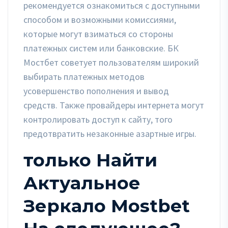
рекомендуется ознакомиться с доступными
способом и возможными комиссиями,
которые могут взиматься со стороны
платежных систем или банковские. БК
Мостбет советует пользователям широкий
выбирать платежных методов
усовершенство пополнения и вывод
средств. Также провайдеры интернета могут
контролировать доступ к сайту, того
предотвратить незаконные азартные игры.
только Найти
Актуальное
Зеркало Mostbet