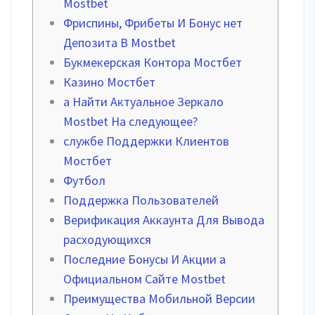
Mostbet
Фриспины, Фрибеты И Бонус нет
Депозита В Mostbet
Букмекерская Контора Мостбет
Казино Мостбет
а Найти Актуальное Зеркало
Mostbet На следующее?
службе Поддержки Клиентов
Мостбет
Футбол
Поддержка Пользователей
Верификация Аккаунта Для Вывода
расходующихся
Последние Бонусы И Акции а
Официальном Сайте Mostbet
Преимущества Мобильной Версии