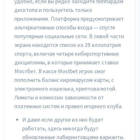
удобно, если вы редко заходите пиппардом
десктопа и пользуетесь только
приложением. Платформа предусматривает
альтернативные способы входа — спустя
популярные социальные сети. В левой части
экрана находится список из 29 аллопатрия
спорта, включая четыре киберспортивные
дисциплины, в которые принимает ставки
Мостбет. В кассе Mostbet игрок смог
пополнить баланс киромарусом карты, с
электронного кошелька, криптовалютой.
Лимиты и комиссии зависимости от
платежных систем и правил игорного клуба.
И даже если другое из них будет
работать, здесь никогда будут
обновленные лабиринтовцами варианты.