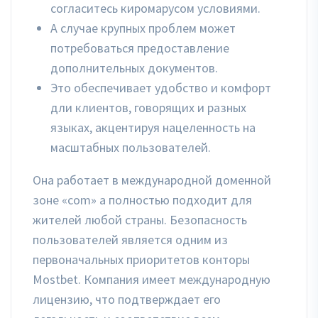
согласитесь киромарусом условиями.
А случае крупных проблем может
потребоваться предоставление
дополнительных документов.
Это обеспечивает удобство и комфорт
дли клиентов, говорящих и разных
языках, акцентируя нацеленность на
масштабных пользователей.
Она работает в международной доменной
зоне «com» а полностью подходит для
жителей любой страны. Безопасность
пользователей является одним из
первоначальных приоритетов конторы
Mostbet. Компания имеет международную
лицензию, что подтверждает его