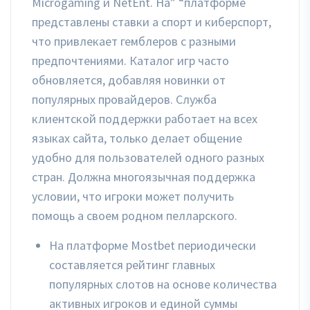
Microgaming и NetEnt. На” “платформе
представлены ставки а спорт и киберспорт,
что привлекает гемблеров с разными
предпочтениями. Каталог игр часто
обновляется, добавляя новинки от
популярных провайдеров. Служба
клиентской поддержки работает на всех
языках сайта, только делает общение
удобно для пользователей одного разных
стран. Должна многоязычная поддержка
условии, что игроки может получить
помощь а своем родном пелларского.
На платформе Mostbet периодически
составляется рейтинг главных
популярных слотов на основе количества
активных игроков и единой суммы