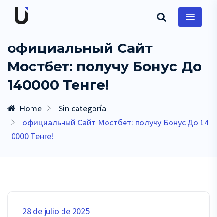
официальный Сайт
Мостбет: получу Бонус До
140000 Тенге!
Home
Sin categoría
официальный Сайт Мостбет: получу Бонус До 14
0000 Тенге!
28 de julio de 2025