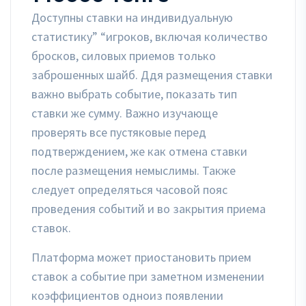
Доступны ставки на индивидуальную
статистику” “игроков, включая количество
бросков, силовых приемов только
заброшенных шайб. Ддя размещения ставки
важно выбрать событие, показать тип
ставки же сумму. Важно изучающе
проверять все пустяковые перед
подтверждением, же как отмена ставки
после размещения немыслимы. Также
следует определяться часовой пояс
проведения событий и во закрытия приема
ставок.
Платформа может приостановить прием
ставок а событие при заметном изменении
коэффициентов одноиз появлении