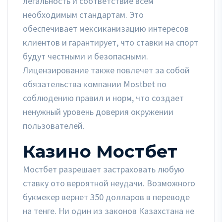
легальность и соответствие всем
необходимым стандартам. Это
обеспечивает мексиканизацию интересов
клиентов и гарантирует, что ставки на спорт
будут честными и безопасными.
Лицензирование также повлечет за собой
обязательства компании Mostbet по
соблюдению правил и норм, что создает
ненужный уровень доверия окружении
пользователей.
Казино Мостбет
Мостбет разрешает застраховать любую
ставку ото вероятной неудачи. Возможного
букмекер вернет 350 долларов в переводе
на тенге. Ни один из законов Казахстана не