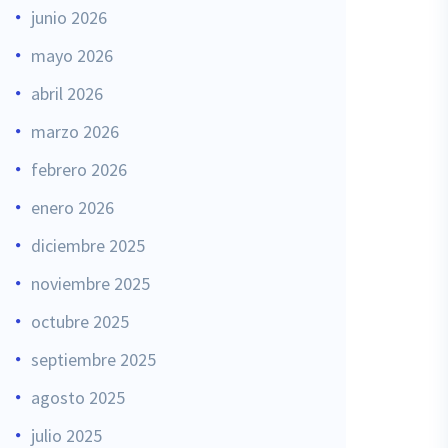
junio 2026
mayo 2026
abril 2026
marzo 2026
febrero 2026
enero 2026
diciembre 2025
noviembre 2025
octubre 2025
septiembre 2025
agosto 2025
julio 2025