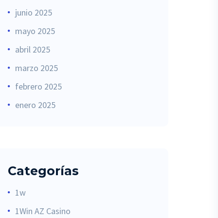
junio 2025
mayo 2025
abril 2025
marzo 2025
febrero 2025
enero 2025
Categorías
1w
1Win AZ Casino