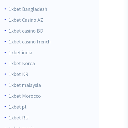
1xbet Bangladesh
1xbet Casino AZ
1xbet casino BD
1xbet casino french
1xbet india
1xbet Korea
1xbet KR
1xbet malaysia
1xbet Morocco
1xbet pt
1xbet RU