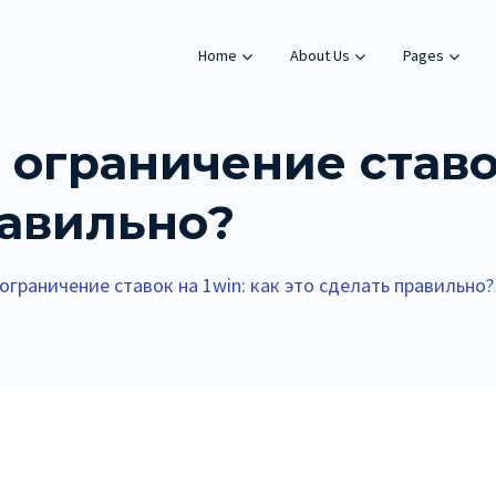
Home
About Us
Pages
ограничение ставок
равильно?
ограничение ставок на 1win: как это сделать правильно?