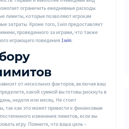
помогает ограничить ежедневные расходы.
ые лимиты, которые позволяют игрокам
ые затраты. Кроме того, 1win предоставляет
емени, проведенного за играми, что также
ного играющего поведения
1win
.
бору
лимитов
зависит от нескольких факторов, включая ваш
пределите, какой суммой вы готовы рискнуть в
день, неделя или месяц. Не стоит
, так как это может привести к финансовым
постепенного изменения лимитов, если вы
овать игру. Помните, что ваша цель –