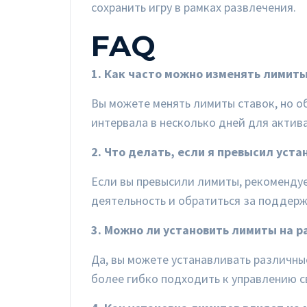
сохранить игру в рамках развлечения.
FAQ
1. Как часто можно изменять лимиты
Вы можете менять лимиты ставок, но о
интервала в несколько дней для актив
2. Что делать, если я превысил уст
Если вы превысили лимиты, рекоменду
деятельность и обратиться за поддерж
3. Можно ли установить лимиты на р
Да, вы можете устанавливать различны
более гибко подходить к управлению 