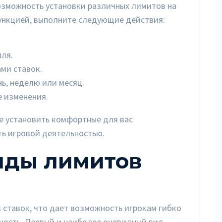
озможность установки различных лимитов на
функцией, выполните следующие действия:
ля.
ми ставок.
ь, неделю или месяц.
е изменения.
е установить комфортные для вас
ть игровой деятельностью.
иды лимитов
 ставок, что дает возможность игрокам гибко
ность. Первый и наиболее очевидный вид