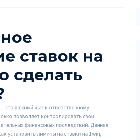
нное
е ставок на
то сделать
?
 – это важный шаг к ответственному
олько позволяет контролировать свои
лательных финансовых последствий. Данная
как установить лимиты на ставки на 1win,