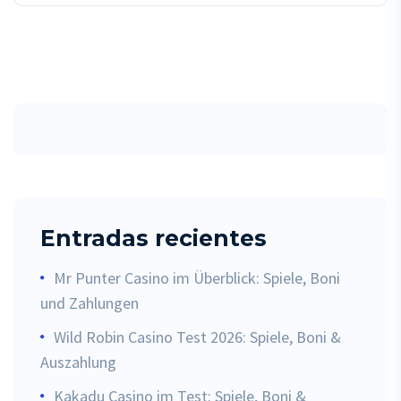
Entradas recientes
Mr Punter Casino im Überblick: Spiele, Boni
und Zahlungen
Wild Robin Casino Test 2026: Spiele, Boni &
Auszahlung
Kakadu Casino im Test: Spiele, Boni &