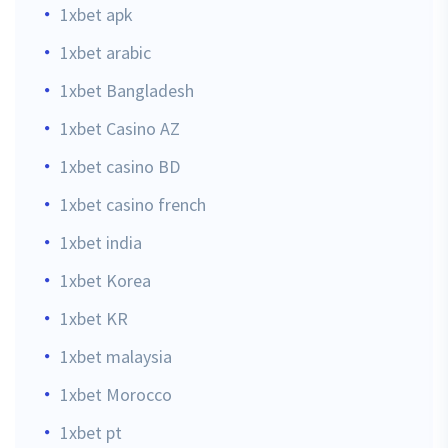
1xbet apk
1xbet arabic
1xbet Bangladesh
1xbet Casino AZ
1xbet casino BD
1xbet casino french
1xbet india
1xbet Korea
1xbet KR
1xbet malaysia
1xbet Morocco
1xbet pt