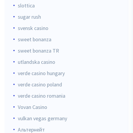
slottica
sugar rush
svensk casino
sweet bonanza
sweet bonanza TR
utlandska casino
verde casino hungary
verde casino poland
verde casino romania
Vovan Casino
vulkan vegas germany
Альтернейт