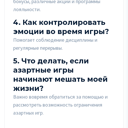
бонусы, различные акции и программы
лояльности.
4. Как контролировать
эмоции во время игры?
Помогает соблюдение дисциплины и
регулярные перерывы.
5. Что делать, если
азартные игры
начинают мешать моей
жизни?
Важно вовремя обратиться за помощью и
рассмотреть возможность ограничения
азартных игр.