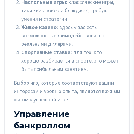
Настольные игры:
классические игры,
такие как покер и блэкджек, требуют
умения и стратегии.
Живое казино:
здесь у вас есть
возможность взаимодействовать с
реальными дилерами.
Спортивные ставки:
для тех, кто
хорошо разбирается в спорте, это может
быть прибыльным занятием.
Выбор игр, которые соответствуют вашим
интересам и уровню опыта, является важным
шагом к успешной игре.
Управление
банкроллом