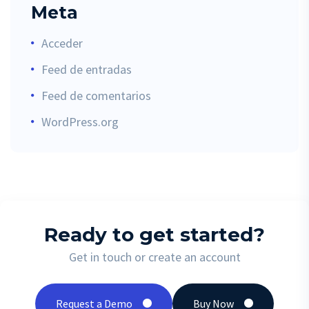
Meta
Acceder
Feed de entradas
Feed de comentarios
WordPress.org
Ready to get started?
Get in touch or create an account
Request a Demo
Buy Now