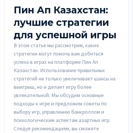
Пин Ап Казахстан:
лучшие стратегии
для успешной игры
В этом статье мы рассмотрим, какие
стратегии могут помочь вам добиться
успеха в играх на платформе Пин Ап
Казахстан. Использование правильных
стратегий не только увеличивает шансы на
выигрыш, но и делает игру более
увлекательной. Мы обсудим основные
подходы к игре и предложим советы по
выбору игр, управлению банкроллом и
психологическим аспектам азартных игр.
Следуя рекомендациям, вы сможете