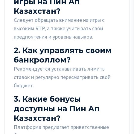
игры на Пин Ап
Казахстан?
Следует обращать внимание на игры с
высоким RTP, а также учитывать свои
предпочтения и уровень навыков.
2. Как управлять своим
банкроллом?
Рекомендуется устанавливать лимиты
ставок и регулярно пересматривать свой
бюджет.
3. Какие бонусы
доступны на Пин Ап
Казахстан?
Платформа предлагает приветственные