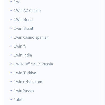
1w
1Win AZ Casino
1Win Brasil
1win Brazil
1win casino spanish
1win fr
1win India
1WIN Official In Russia
1win Turkiye
1win uzbekistan
1winRussia
1xbet