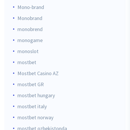
Mono-brand
Monobrand
monobrend
monogame
monoslot
mostbet
Mostbet Casino AZ
mostbet GR
mostbet hungary
mostbet italy
mostbet norway
mostbet ozbekistonda