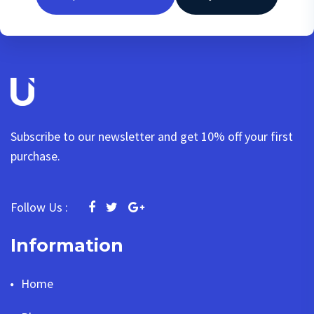
Subscribe to our newsletter and get 10% off your first
purchase.
Follow Us :
Information
Home