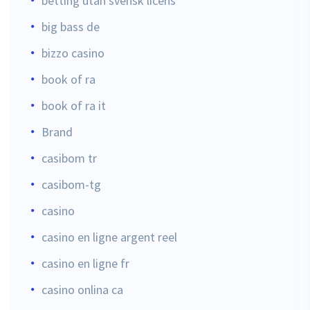
betting utan svensk licens
big bass de
bizzo casino
book of ra
book of ra it
Brand
casibom tr
casibom-tg
casino
casino en ligne argent reel
casino en ligne fr
casino onlina ca