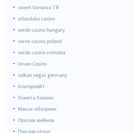
sweet bonanza TR
utlandska casino
verde casino hungary
verde casino poland
verde casino romania
Vovan Casino
vulkan vegas germany
Альтернейт
Комета Казино
Макси-обзорник
Пролив мейнов
Пролив сетки