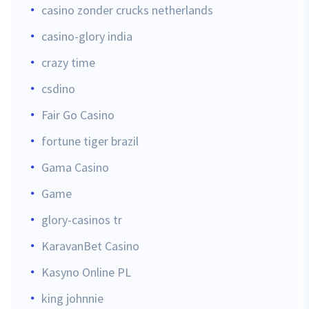
casino zonder crucks netherlands
casino-glory india
crazy time
csdino
Fair Go Casino
fortune tiger brazil
Gama Casino
Game
glory-casinos tr
KaravanBet Casino
Kasyno Online PL
king johnnie