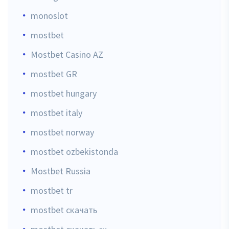
monoslot
mostbet
Mostbet Casino AZ
mostbet GR
mostbet hungary
mostbet italy
mostbet norway
mostbet ozbekistonda
Mostbet Russia
mostbet tr
mostbet скачать