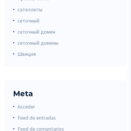
сателлиты
сеточный
сеточный домен
сеточный домены
Швеция
Meta
Acceder
Feed de entradas
Feed de comentarios