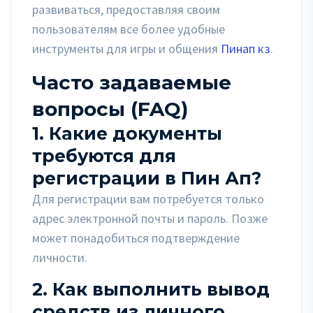
развиваться, предоставляя своим
пользователям все более удобные
инструменты для игры и общения
Пинап кз
.
Часто задаваемые
вопросы (FAQ)
1. Какие документы
требуются для
регистрации в Пин Ап?
Для регистрации вам потребуется только
адрес электронной почты и пароль. Позже
может понадобиться подтверждение
личности.
2. Как выполнить вывод
средств из личного