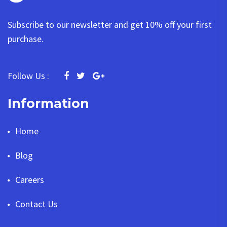
Subscribe to our newsletter and get 10% off your first
purchase.
Follow Us :
Information
Home
Blog
Careers
Contact Us