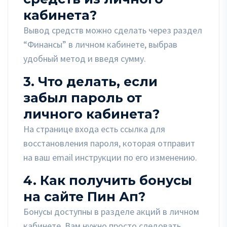
кабинета?
Вывод средств можно сделать через раздел
“Финансы” в личном кабинете, выбрав
удобный метод и введя сумму.
3. Что делать, если
забыл пароль от
личного кабинета?
На странице входа есть ссылка для
восстановления пароля, которая отправит
на ваш email инструкции по его изменению.
4. Как получить бонусы
на сайте Пин Ап?
Бонусы доступны в разделе акций в личном
кабинете. Вам нужно просто следовать