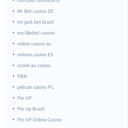
mostbet скачать ru
Mr Bet casino DE
mr jack bet brazil
mx-bbrbet-casino
online casino au
onlone casino ES
ozwin au casino
PBN
pelican casino PL
Pin UP
Pin Up Brazil
Pin UP Online Casino