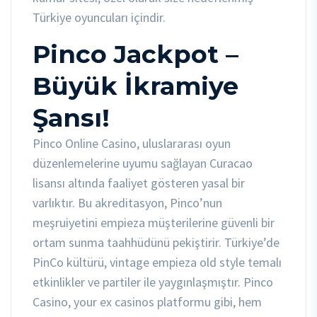
Türkiye oyuncuları içindir.
Pinco Jackpot –
Büyük İkramiye
Şansı!
Pinco Online Casino, uluslararası oyun
düzenlemelerine uyumu sağlayan Curacao
lisansı altında faaliyet gösteren yasal bir
varlıktır. Bu akreditasyon, Pinco’nun
meşruiyetini empieza müşterilerine güvenli bir
ortam sunma taahhüdünü pekiştirir. Türkiye’de
PinCo kültürü, vintage empieza old style temalı
etkinlikler ve partiler ile yaygınlaşmıştır. Pinco
Casino, your ex casinos platformu gibi, hem