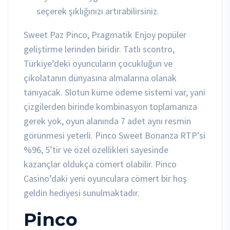
seçerek şıklığınızı artırabilirsiniz.
Sweet Paz Pinco, Pragmatik Enjoy popüler
geliştirme lerinden biridir. Tatlı scontro,
Türkiye’deki oyuncuların çocukluğun ve
çikolatanın dünyasına almalarına olanak
tanıyacak. Slotun küme ödeme sistemi var, yani
çizgilerden birinde kombinasyon toplamanıza
gerek yok, oyun alanında 7 adet aynı resmin
görünmesi yeterli. Pinco Sweet Bonanza RTP’si
%96, 5’tir ve özel özellikleri sayesinde
kazançlar oldukça cömert olabilir. Pinco
Casino’daki yeni oyunculara cömert bir hoş
geldin hediyesi sunulmaktadır.
Pinco