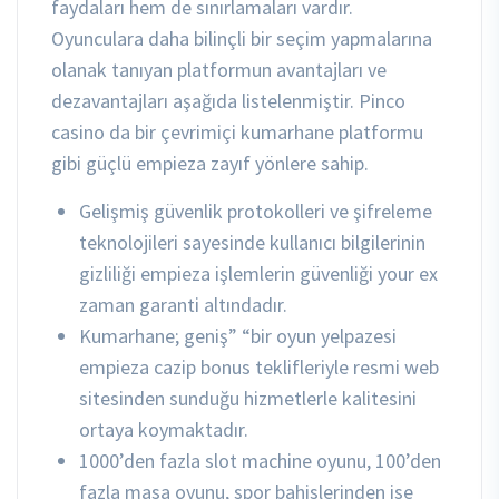
faydaları hem de sınırlamaları vardır.
Oyunculara daha bilinçli bir seçim yapmalarına
olanak tanıyan platformun avantajları ve
dezavantajları aşağıda listelenmiştir. Pinco
casino da bir çevrimiçi kumarhane platformu
gibi güçlü empieza zayıf yönlere sahip.
Gelişmiş güvenlik protokolleri ve şifreleme
teknolojileri sayesinde kullanıcı bilgilerinin
gizliliği empieza işlemlerin güvenliği your ex
zaman garanti altındadır.
Kumarhane; geniş” “bir oyun yelpazesi
empieza cazip bonus teklifleriyle resmi web
sitesinden sunduğu hizmetlerle kalitesini
ortaya koymaktadır.
1000’den fazla slot machine oyunu, 100’den
fazla masa oyunu, spor bahislerinden ise