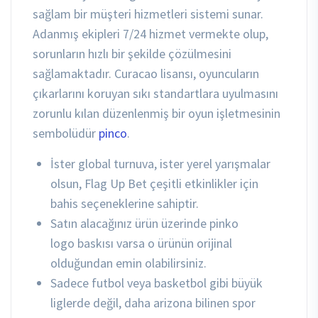
sağlam bir müşteri hizmetleri sistemi sunar.
Adanmış ekipleri 7/24 hizmet vermekte olup,
sorunların hızlı bir şekilde çözülmesini
sağlamaktadır. Curacao lisansı, oyuncuların
çıkarlarını koruyan sıkı standartlara uyulmasını
zorunlu kılan düzenlenmiş bir oyun işletmesinin
sembolüdür
pinco
.
İster global turnuva, ister yerel yarışmalar
olsun, Flag Up Bet çeşitli etkinlikler için
bahis seçeneklerine sahiptir.
Satın alacağınız ürün üzerinde pinko
logo baskısı varsa o ürünün orijinal
olduğundan emin olabilirsiniz.
Sadece futbol veya basketbol gibi büyük
liglerde değil, daha arizona bilinen spor