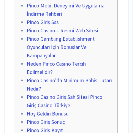
Pinco Mobil Deneyimi Ve Uygulama
İndirme Rehberi
Pinco Giriş Sss
Pinco Casino – Resmi Web Sitesi
Pinco Gambling Establishment
Oyuncuları İçin Bonuslar Ve
Kampanyalar
Neden Pinco Casino Tercih
Edilmelidir?
Pinco Casino’da Minimum Bahis Tutarı
Nedir?
Pinco Casino Giriş Sah Sitesi Pinco
Giriş Casino Türkiye
Hoş Geldin Bonusu
Pinco Giriş Sonuç
Pinco Giriş Kayıt