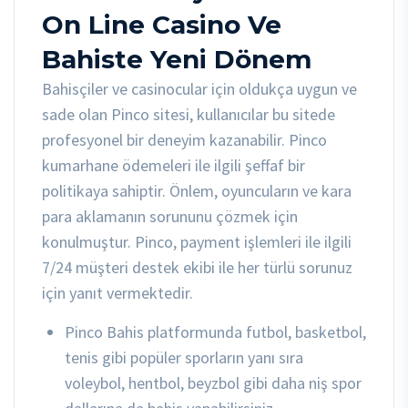
On Line Casino Ve
Bahiste Yeni Dönem
Bahisçiler ve casinocular için oldukça uygun ve
sade olan Pinco sitesi, kullanıcılar bu sitede
profesyonel bir deneyim kazanabilir. Pinco
kumarhane ödemeleri ile ilgili şeffaf bir
politikaya sahiptir. Önlem, oyuncuların ve kara
para aklamanın sorununu çözmek için
konulmuştur. Pinco, payment işlemleri ile ilgili
7/24 müşteri destek ekibi ile her türlü sorunuz
için yanıt vermektedir.
Pinco Bahis platformunda futbol, basketbol,
tenis gibi popüler sporların yanı sıra
voleybol, hentbol, beyzbol gibi daha niş spor