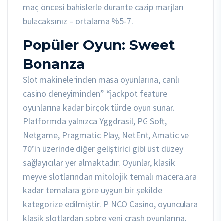
maç öncesi bahislerle durante cazip marjları
bulacaksınız – ortalama %5-7.
Popüler Oyun: Sweet
Bonanza
Slot makinelerinden masa oyunlarına, canlı
casino deneyiminden” “jackpot feature
oyunlarına kadar birçok türde oyun sunar.
Platformda yalnızca Yggdrasil, PG Soft,
Netgame, Pragmatic Play, NetEnt, Amatic ve
70’in üzerinde diğer geliştirici gibi üst düzey
sağlayıcılar yer almaktadır. Oyunlar, klasik
meyve slotlarından mitolojik temalı maceralara
kadar temalara göre uygun bir şekilde
kategorize edilmiştir. PINCO Casino, oyunculara
klasik slotlardan sobre yeni crash oyunlarına,