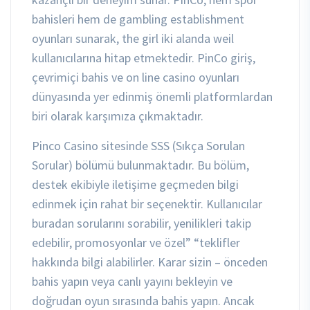
bahisleri hem de gambling establishment
oyunları sunarak, the girl iki alanda weil
kullanıcılarına hitap etmektedir. PinCo giriş,
çevrimiçi bahis ve on line casino oyunları
dünyasında yer edinmiş önemli platformlardan
biri olarak karşımıza çıkmaktadır.
Pinco Casino sitesinde SSS (Sıkça Sorulan
Sorular) bölümü bulunmaktadır. Bu bölüm,
destek ekibiyle iletişime geçmeden bilgi
edinmek için rahat bir seçenektir. Kullanıcılar
buradan sorularını sorabilir, yenilikleri takip
edebilir, promosyonlar ve özel” “teklifler
hakkında bilgi alabilirler. Karar sizin – önceden
bahis yapın veya canlı yayını bekleyin ve
doğrudan oyun sırasında bahis yapın. Ancak