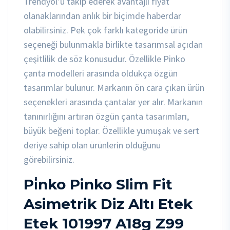
Trendyol’u takip ederek avantajlı fiyat
olanaklarından anlık bir biçimde haberdar
olabilirsiniz. Pek çok farklı kategoride ürün
seçeneği bulunmakla birlikte tasarımsal açıdan
çeşitlilik de söz konusudur. Özellikle Pinko
çanta modelleri arasında oldukça özgün
tasarımlar bulunur. Markanın ön cara çıkan ürün
seçenekleri arasında çantalar yer alır. Markanın
tanınırlığını artıran özgün çanta tasarımları,
büyük beğeni toplar. Özellikle yumuşak ve sert
deriye sahip olan ürünlerin olduğunu
görebilirsiniz.
Pi̇nko Pinko Slim Fit
Asimetrik Diz Altı Etek
Etek 101997 A18g Z99