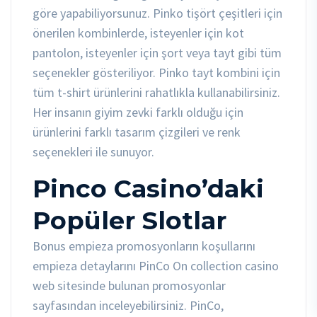
göre yapabiliyorsunuz. Pinko tişört çeşitleri için
önerilen kombinlerde, isteyenler için kot
pantolon, isteyenler için şort veya tayt gibi tüm
seçenekler gösteriliyor. Pinko tayt kombini için
tüm t-shirt ürünlerini rahatlıkla kullanabilirsiniz.
Her insanın giyim zevki farklı olduğu için
ürünlerini farklı tasarım çizgileri ve renk
seçenekleri ile sunuyor.
Pinco Casino’daki
Popüler Slotlar
Bonus empieza promosyonların koşullarını
empieza detaylarını PinCo On collection casino
web sitesinde bulunan promosyonlar
sayfasından inceleyebilirsiniz. PinCo,