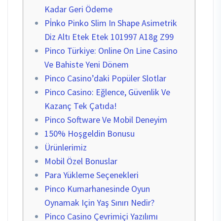
Kadar Geri Ödeme
Pi̇nko Pinko Slim In Shape Asimetrik
Diz Altı Etek Etek 101997 A18g Z99
Pinco Türkiye: Online On Line Casino
Ve Bahiste Yeni Dönem
Pinco Casino’daki Popüler Slotlar
Pinco Casino: Eğlence, Güvenlik Ve
Kazanç Tek Çatıda!
Pinco Software Ve Mobil Deneyim
150% Hoşgeldin Bonusu
Ürünlerimiz
Mobil Özel Bonuslar
Para Yükleme Seçenekleri
Pinco Kumarhanesinde Oyun
Oynamak Için Yaş Sınırı Nedir?
Pinco Casino Çevrimiçi Yazılımı