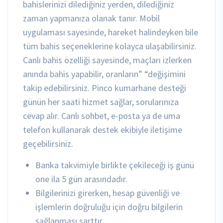
bahislerinizi dilediğiniz yerden, dilediğiniz
zaman yapmanıza olanak tanır. Mobil
uygulaması sayesinde, hareket halindeyken bile
tüm bahis seçeneklerine kolayca ulaşabilirsiniz.
Canlı bahis özelliği sayesinde, maçları izlerken
anında bahis yapabilir, oranların” “değişimini
takip edebilirsiniz. Pinco kumarhane desteği
günün her saati hizmet sağlar, sorularınıza
cevap alır. Canlı sohbet, e-posta ya de uma
telefon kullanarak destek ekibiyle iletişime
geçebilirsiniz.
Banka takvimiyle birlikte çekileceği iş günü
one ila 5 gün arasındadır.
Bilgilerinizi girerken, hesap güvenliği ve
işlemlerin doğruluğu için doğru bilgilerin
sağlanması şarttır.