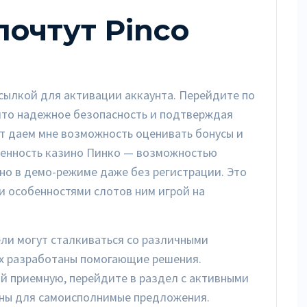
очтут Pinco
ссылкой для активации аккаунта. Перейдите по
что надежное безопасность и подтверждая
т даем мне возможность оценивать бонусы и
обенность казино Пинко — возможностью
но в демо-режиме даже без регистрации. Это
и особенностями слотов ним игрой на
ели могут сталкиваться со различными
х разработаны помогающие решения.
й приемную, перейдите в раздел с активными
ны для самоисполнимые предложения.