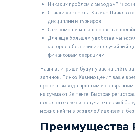
Никаких проблем с выводом” “несн
Ставки на спорт а Казино Пинко от
дисциплин и турниров.
С ее помощи можно попасть в онлайн
Для еще большем удобства мы экск
которое обеспечивает случайный до
финансовым операциям.
Наши выигрыши будут у вас на счёте за
запинок. Пинко Казино ценит ваше вре
процесс вывода простым и прозрачным
на сумма от 2к тенге. Быстрая регистра
пополните счет а получите первый бо
можно найти в разделе Лицензия и бе
Преимущества 