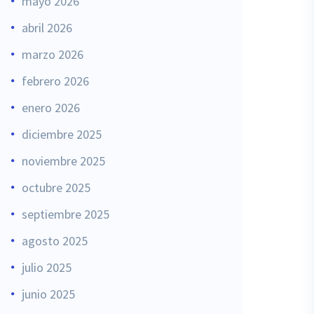
mayo 2026
abril 2026
marzo 2026
febrero 2026
enero 2026
diciembre 2025
noviembre 2025
octubre 2025
septiembre 2025
agosto 2025
julio 2025
junio 2025