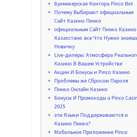
Букмекерская Контора Pinco Bet
Почему Выбирают официальным
Сайт Казино Пинко
официальным Сайт Пинко Казино
Казахстане: все Что Нужно знаеш
Новичку
Live-дилеры: Атмосфера Реальног
Казино В Вашем Устройстве
Акции И Бонусы и Pinco Казино
Проблемы же Сбросом Пароля
Пинко Онлайн Казино
Бонусы И Промокоды а Pinco Casi
2025
эти Языки Поддерживаются и
Казино Пинко?
Мобильное Приложение Pinco