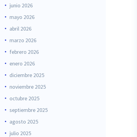
junio 2026
mayo 2026
abril 2026
marzo 2026
febrero 2026
enero 2026
diciembre 2025
noviembre 2025
octubre 2025
septiembre 2025
agosto 2025
julio 2025