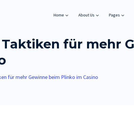
Home
About Us
Pages
 Taktiken für mehr 
o
ken für mehr Gewinne beim Plinko im Casino