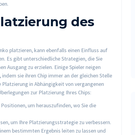
ben.
latzierung des
inko platzieren, kann ebenfalls einen Einfluss auf
n. Es gibt unterschiedliche Strategien, die Sie
n Ausgang zu erzielen. Einige Spieler neigen
 indem sie ihren Chip immer an der gleichen Stelle
e Platzierung in Abhängigkeit von vergangenen
 Überlegungen zur Platzierung Ihres Chips:
 Positionen, um herauszufinden, wo Sie die
sen, um Ihre Platzierungsstrategie zu verbessern.
einem bestimmten Ergebnis leiten zu lassen und