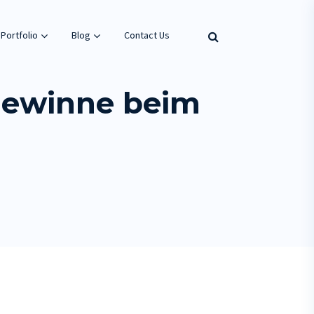
Portfolio
Blog
Contact Us
Gewinne beim