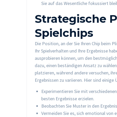
Sie auf das Wesentliche fokussiert blei
Strategische P
Spielchips
Die Position, an der Sie Ihren Chip beim Pl
Ihr Spielverhalten und Ihre Ergebnisse habe
ausprobieren können, um den bestmögliche
dazu, einen beständigen Ansatz zu wählen,
platzieren, während andere versuchen, ihr
Ergebnissen zu variieren. Hier sind einige
Experimentieren Sie mit verschiedenen
besten Ergebnisse erzielen.
Beobachten Sie Muster in den Ergebnis
Vermeiden Sie es, sich emotional von 