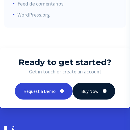
Feed de comentarios
WordPress.org
Ready to get started?
Get in touch or create an account
Request a Demo
Buy Now