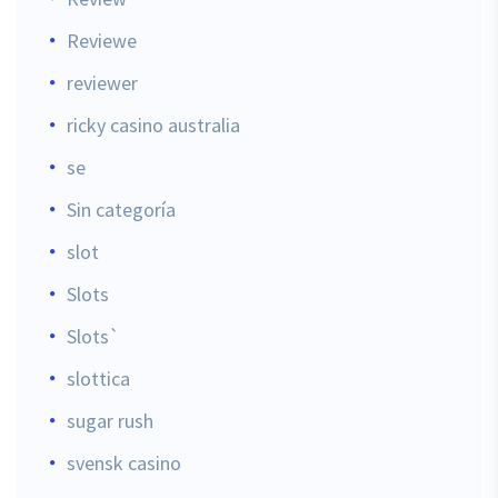
Reviewe
reviewer
ricky casino australia
se
Sin categoría
slot
Slots
Slots`
slottica
sugar rush
svensk casino