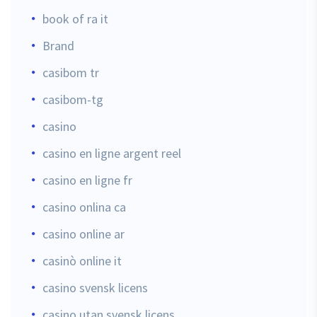
book of ra it
Brand
casibom tr
casibom-tg
casino
casino en ligne argent reel
casino en ligne fr
casino onlina ca
casino online ar
casinò online it
casino svensk licens
casino utan svensk licens