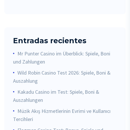
Entradas recientes
Mr Punter Casino im Überblick: Spiele, Boni
und Zahlungen
Wild Robin Casino Test 2026: Spiele, Boni &
Auszahlung
Kakadu Casino im Test: Spiele, Boni &
Auszahlungen
Müzik Akış Hizmetlerinin Evrimi ve Kullanıcı
Tercihleri