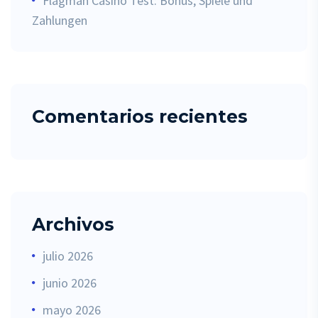
Flagman Casino Test: Bonus, Spiele und
Zahlungen
Comentarios recientes
Archivos
julio 2026
junio 2026
mayo 2026