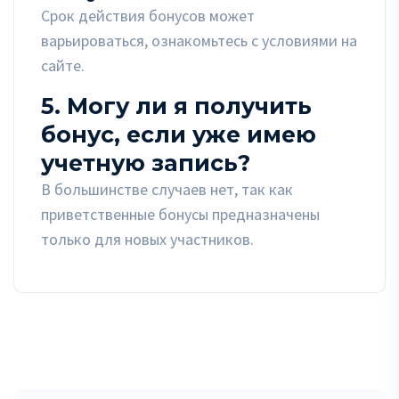
Срок действия бонусов может
варьироваться, ознакомьтесь с условиями на
сайте.
5. Могу ли я получить
бонус, если уже имею
учетную запись?
В большинстве случаев нет, так как
приветственные бонусы предназначены
только для новых участников.