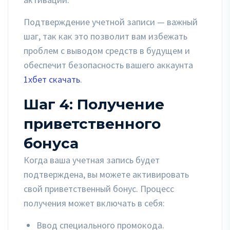
Подтверждение учетной записи — важный
шаг, так как это позволит вам избежать
проблем с выводом средств в будущем и
обеспечит безопасность вашего аккаунта
1хбет скачать
.
Шаг 4: Получение
приветственного
бонуса
Когда ваша учетная запись будет
подтверждена, вы можете активировать
свой приветственный бонус. Процесс
получения может включать в себя:
Ввод специального промокода.