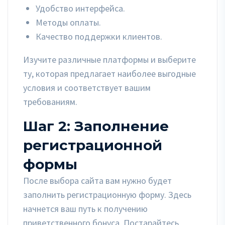
Удобство интерфейса.
Методы оплаты.
Качество поддержки клиентов.
Изучите различные платформы и выберите
ту, которая предлагает наиболее выгодные
условия и соответствует вашим
требованиям.
Шаг 2: Заполнение
регистрационной
формы
После выбора сайта вам нужно будет
заполнить регистрационную форму. Здесь
начнется ваш путь к получению
приветственного бонуса. Постарайтесь