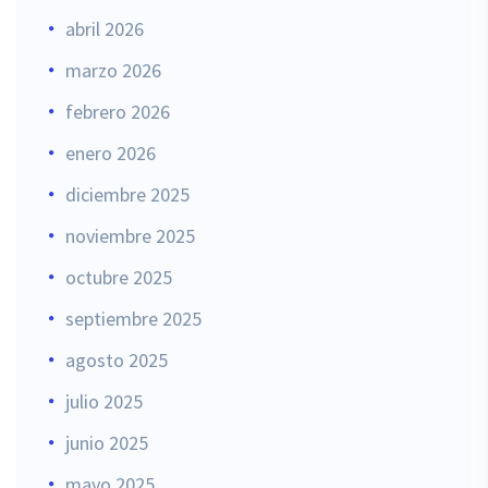
abril 2026
marzo 2026
febrero 2026
enero 2026
diciembre 2025
noviembre 2025
octubre 2025
septiembre 2025
agosto 2025
julio 2025
junio 2025
mayo 2025