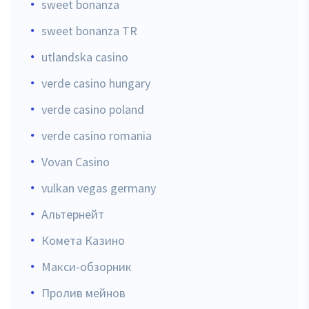
sweet bonanza
sweet bonanza TR
utlandska casino
verde casino hungary
verde casino poland
verde casino romania
Vovan Casino
vulkan vegas germany
Альтернейт
Комета Казино
Макси-обзорник
Пролив мейнов