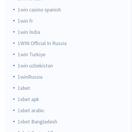
1win casino spanish
1win fr
1win India
1WIN Official In Russia
1win Turkiye
1win uzbekistan
1winRussia
1xbet
1xbet apk
1xbet arabic
1xbet Bangladesh