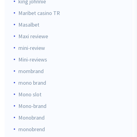
king johnnie
Maribet casino TR
Masalbet
Maxi reviewe
mini-review
Mini-reviews
mombrand
mono brand
Mono slot
Mono-brand
Monobrand
monobrend