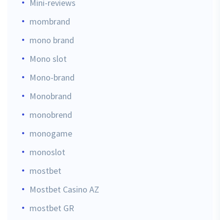
Mini-reviews
mombrand
mono brand
Mono slot
Mono-brand
Monobrand
monobrend
monogame
monoslot
mostbet
Mostbet Casino AZ
mostbet GR