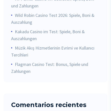
und Zahlungen
Wild Robin Casino Test 2026: Spiele, Boni &
Auszahlung
Kakadu Casino im Test: Spiele, Boni &
Auszahlungen
Müzik Akış Hizmetlerinin Evrimi ve Kullanıcı
Tercihleri
Flagman Casino Test: Bonus, Spiele und
Zahlungen
Comentarios recientes