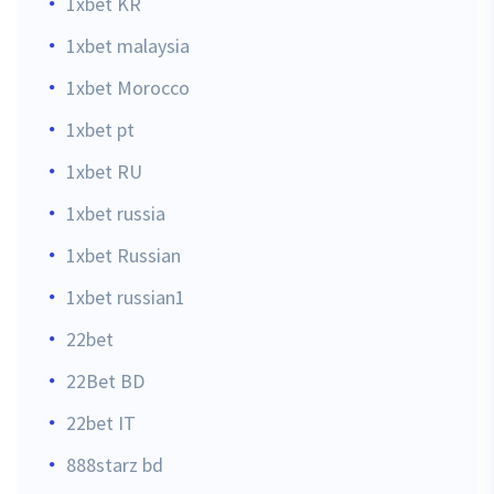
1xbet KR
1xbet malaysia
1xbet Morocco
1xbet pt
1xbet RU
1xbet russia
1xbet Russian
1xbet russian1
22bet
22Bet BD
22bet IT
888starz bd