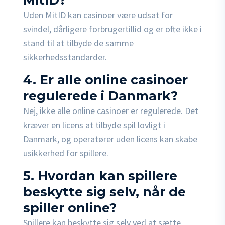
MitID?
Uden MitID kan casinoer være udsat for
svindel, dårligere forbrugertillid og er ofte ikke i
stand til at tilbyde de samme
sikkerhedsstandarder.
4. Er alle online casinoer
regulerede i Danmark?
Nej, ikke alle online casinoer er regulerede. Det
kræver en licens at tilbyde spil lovligt i
Danmark, og operatører uden licens kan skabe
usikkerhed for spillere.
5. Hvordan kan spillere
beskytte sig selv, når de
spiller online?
Spillere kan beskytte sig selv ved at sætte