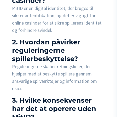
casinoer?
MitID er en digital identitet, der bruges til
sikker autentifikation, og det er vigtigt for
online casinoer for at sikre spillerens identitet
og forhindre svindel.
2. Hvordan påvirker
reguleringerne
spillerbeskyttelse?
Reguleringerne skaber retningslinjer, der
hjælper med at beskytte spillere gennem
ansvarlige spilværktøjer og information om
risici.
3. Hvilke konsekvenser
har det at operere uden