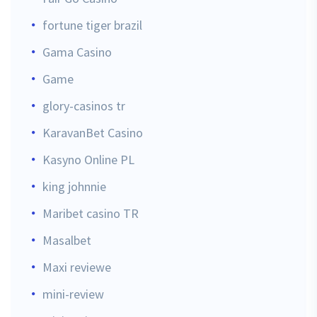
fortune tiger brazil
Gama Casino
Game
glory-casinos tr
KaravanBet Casino
Kasyno Online PL
king johnnie
Maribet casino TR
Masalbet
Maxi reviewe
mini-review