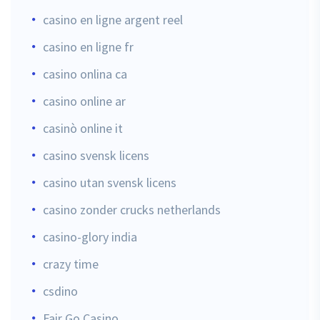
casino en ligne argent reel
casino en ligne fr
casino onlina ca
casino online ar
casinò online it
casino svensk licens
casino utan svensk licens
casino zonder crucks netherlands
casino-glory india
crazy time
csdino
Fair Go Casino