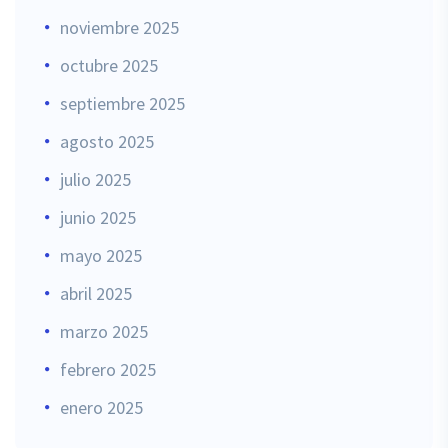
noviembre 2025
octubre 2025
septiembre 2025
agosto 2025
julio 2025
junio 2025
mayo 2025
abril 2025
marzo 2025
febrero 2025
enero 2025