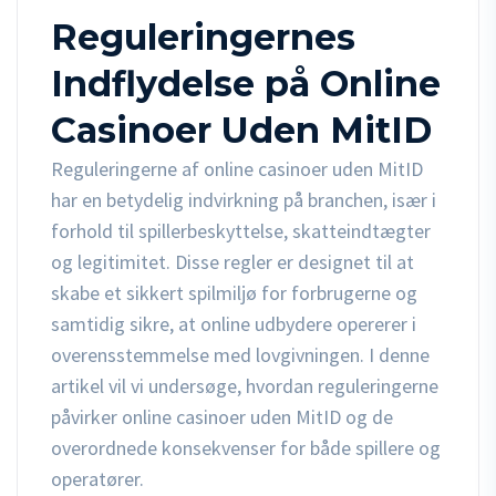
Reguleringernes
Indflydelse på Online
Casinoer Uden MitID
Reguleringerne af online casinoer uden MitID
har en betydelig indvirkning på branchen, især i
forhold til spillerbeskyttelse, skatteindtægter
og legitimitet. Disse regler er designet til at
skabe et sikkert spilmiljø for forbrugerne og
samtidig sikre, at online udbydere opererer i
overensstemmelse med lovgivningen. I denne
artikel vil vi undersøge, hvordan reguleringerne
påvirker online casinoer uden MitID og de
overordnede konsekvenser for både spillere og
operatører.