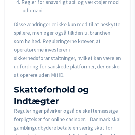
Regler for ansvarligt spil og værktøjer mod
ludomani.
Disse ændringer er ikke kun med til at beskytte
spillere, men øger også tilliden til branchen
som helhed. Reguleringerne kræver, at
operatørerne investerer i
sikkerhedsforanstaltninger, hvilket kan være en
udfordring for sanskede platformer, der ønsker
at operere uden MitID.
Skatteforhold og
Indtægter
Reguleringer påvirker også de skattemæssige
forpligtelser for online casinoer. I Danmark skal
gamblingudbydere betale en særlig skat for