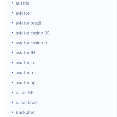
austria
aviator
aviator brazil
aviator casino DE
aviator casino fr
aviator IN
aviator ke
aviator mz
aviator ng
b1bet BR
b1bet brazil
Bankobet