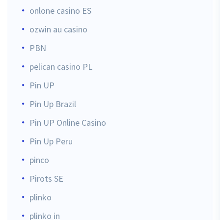
onlone casino ES
ozwin au casino
PBN
pelican casino PL
Pin UP
Pin Up Brazil
Pin UP Online Casino
Pin Up Peru
pinco
Pirots SE
plinko
plinko in