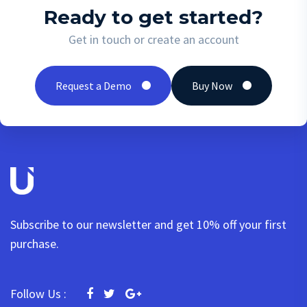
Ready to get started?
Get in touch or create an account
Request a Demo
Buy Now
Subscribe to our newsletter and get 10% off your first
purchase.
Follow Us :