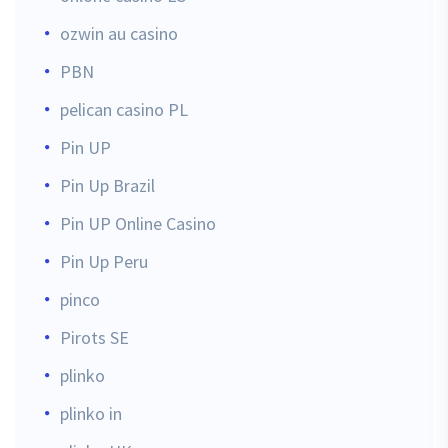
ozwin au casino
PBN
pelican casino PL
Pin UP
Pin Up Brazil
Pin UP Online Casino
Pin Up Peru
pinco
Pirots SE
plinko
plinko in