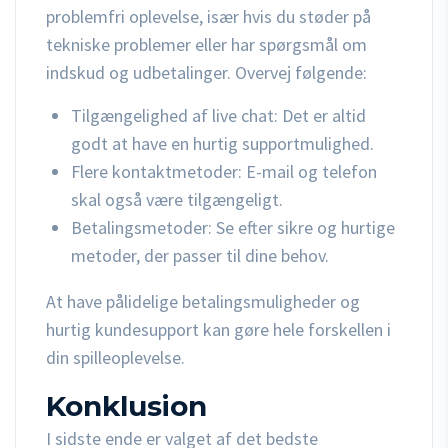
problemfri oplevelse, især hvis du støder på
tekniske problemer eller har spørgsmål om
indskud og udbetalinger. Overvej følgende:
Tilgængelighed af live chat: Det er altid
godt at have en hurtig supportmulighed.
Flere kontaktmetoder: E-mail og telefon
skal også være tilgængeligt.
Betalingsmetoder: Se efter sikre og hurtige
metoder, der passer til dine behov.
At have pålidelige betalingsmuligheder og
hurtig kundesupport kan gøre hele forskellen i
din spilleoplevelse.
Konklusion
I sidste ende er valget af det bedste