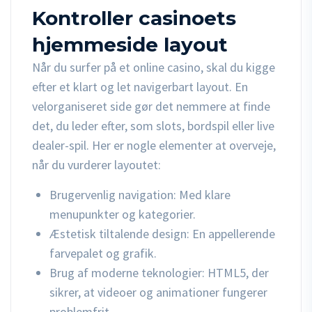
Kontroller casinoets
hjemmeside layout
Når du surfer på et online casino, skal du kigge
efter et klart og let navigerbart layout. En
velorganiseret side gør det nemmere at finde
det, du leder efter, som slots, bordspil eller live
dealer-spil. Her er nogle elementer at overveje,
når du vurderer layoutet:
Brugervenlig navigation: Med klare
menupunkter og kategorier.
Æstetisk tiltalende design: En appellerende
farvepalet og grafik.
Brug af moderne teknologier: HTML5, der
sikrer, at videoer og animationer fungerer
problemfrit.