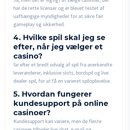
har de rette licenser og er blevet testet af
uafhængige myndigheder for at sikre fair
gameplay og sikkerhed.
4. Hvilke spil skal jeg se
efter, når jeg vælger et
casino?
Se efter et bredt udvalg af spil fra anerkendte
leverandører, inklusive slots, bordspil og live
dealer-spil, for at få en varieret spiloplevelse.
5. Hvordan fungerer
kundesupport på online
casinoer?
Kundesupport kan variere, men de fleste
casinoer tilbyder live chat, e-mail og