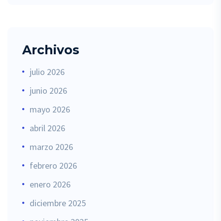
Archivos
julio 2026
junio 2026
mayo 2026
abril 2026
marzo 2026
febrero 2026
enero 2026
diciembre 2025