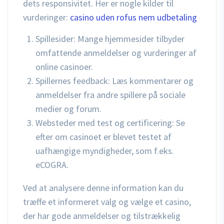
dets responsivitet. Her er nogle kilder til
vurderinger:
casino uden rofus nem udbetaling
Spillesider: Mange hjemmesider tilbyder
omfattende anmeldelser og vurderinger af
online casinoer.
Spillernes feedback: Læs kommentarer og
anmeldelser fra andre spillere på sociale
medier og forum.
Websteder med test og certificering: Se
efter om casinoet er blevet testet af
uafhængige myndigheder, som f.eks.
eCOGRA.
Ved at analysere denne information kan du
træffe et informeret valg og vælge et casino,
der har gode anmeldelser og tilstrækkelig