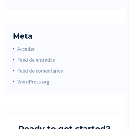
Meta
Acceder
Feed de entradas
Feed de comentarios
WordPress.org
Ready to get started?