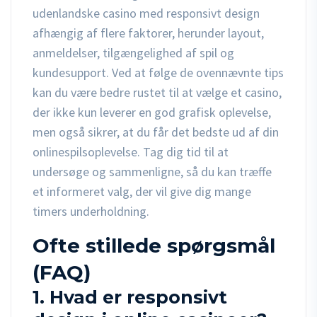
udenlandske casino med responsivt design
afhængig af flere faktorer, herunder layout,
anmeldelser, tilgængelighed af spil og
kundesupport. Ved at følge de ovennævnte tips
kan du være bedre rustet til at vælge et casino,
der ikke kun leverer en god grafisk oplevelse,
men også sikrer, at du får det bedste ud af din
onlinespilsoplevelse. Tag dig tid til at
undersøge og sammenligne, så du kan træffe
et informeret valg, der vil give dig mange
timers underholdning.
Ofte stillede spørgsmål
(FAQ)
1. Hvad er responsivt