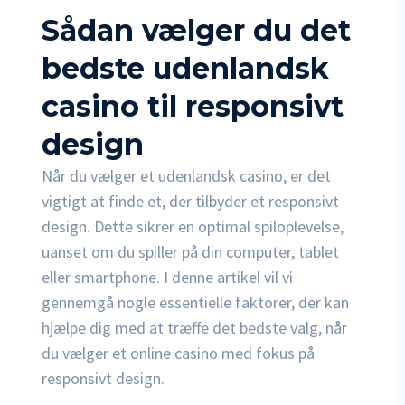
Sådan vælger du det
bedste udenlandsk
casino til responsivt
design
Når du vælger et udenlandsk casino, er det
vigtigt at finde et, der tilbyder et responsivt
design. Dette sikrer en optimal spiloplevelse,
uanset om du spiller på din computer, tablet
eller smartphone. I denne artikel vil vi
gennemgå nogle essentielle faktorer, der kan
hjælpe dig med at træffe det bedste valg, når
du vælger et online casino med fokus på
responsivt design.