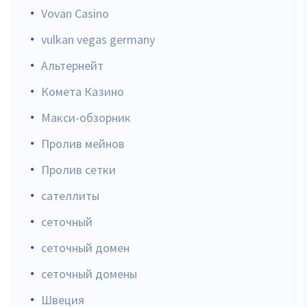
Vovan Casino
vulkan vegas germany
Альтернейт
Комета Казино
Макси-обзорник
Пролив мейнов
Пролив сетки
сателлиты
сеточный
сеточный домен
сеточный домены
Швеция