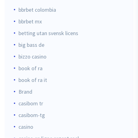
bbrbet colombia
bbrbet mx
betting utan svensk licens
big bass de
bizzo casino
book of ra
book of ra it
Brand
casibom tr
casibom-tg
casino