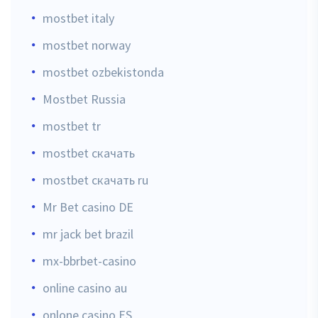
mostbet italy
mostbet norway
mostbet ozbekistonda
Mostbet Russia
mostbet tr
mostbet скачать
mostbet скачать ru
Mr Bet casino DE
mr jack bet brazil
mx-bbrbet-casino
online casino au
onlone casino ES