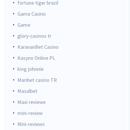
fortune tiger brazil
Gama Casino
Game
glory-casinos tr
KaravanBet Casino
Kasyno Online PL
king johnnie
Maribet casino TR
Masalbet
Maxi reviewe
mini-review
Mini-reviews