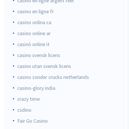
casino en ligne argent reel
casino en ligne fr
casino onlina ca
casino online ar
casinò online it
casino svensk licens
casino utan svensk licens
casino zonder crucks netherlands
casino-glory india
crazy time
csdino
Fair Go Casino