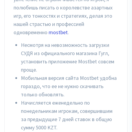
полюбишь писать о королевстве азартных
игр, его тонкостях и стратегиях, делая это
нашей страстью и профессией
одновременно
mostbet
.
Несмотря на невозможность загрузки
СУДЯ из официального магазина Гугл,
установить приложение Mostbet совсем
проще.
Мобильная версия сайта Mostbet удобна
гораздо, что ее не нужно скачивать
только обновлять.
Начисляется еженедельно по
понедельникам игрокам, совершившим
за предыдущие 7 дней ставок в общую
сумму 5000 KZT.