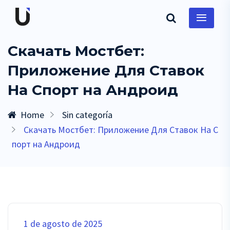
Скачать Мостбет:
Приложение Для Ставок
На Спорт на Андроид
Home
Sin categoría
Скачать Мостбет: Приложение Для Ставок На С
порт на Андроид
1 de agosto de 2025