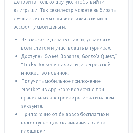
депозита только другую, чтобы выйти
выигрыши. Так севилестр можете выбирать
лучшие системы с низкие комиссиями и
эссфолту свои деньги.
Вы сможете делать ставки, управлять
всем счетом и участвовать в турнирах.
Доступны Sweet Bonanza, Gonzo’s Quest,”
“Lucky Jocker и них хиты, а регрессной
множество новинок.
Получить мобильное приложение
Mostbet из App Store возможно при
правильных настройке региона и вашем
аккаунте.
Приложение от бк вовсе бесплатно и
недоступно для скачивания а сайте
площадки.