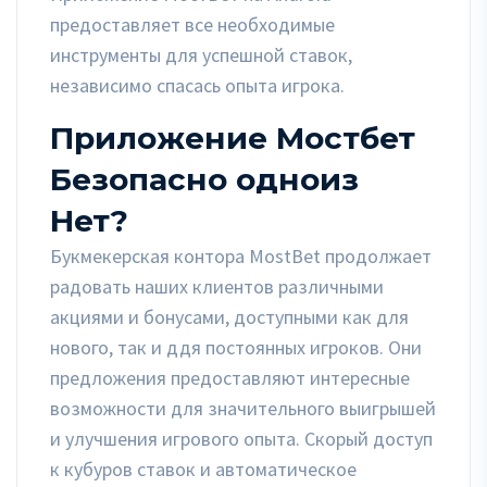
предоставляет все необходимые
инструменты для успешной ставок,
независимо спасась опыта игрока.
Приложение Мостбет
Безопасно одноиз
Нет?
Букмекерская контора MostBet продолжает
радовать наших клиентов различными
акциями и бонусами, доступными как для
нового, так и ддя постоянных игроков. Они
предложения предоставляют интересные
возможности для значительного выигрышей
и улучшения игрового опыта. Скорый доступ
к кубуров ставок и автоматическое