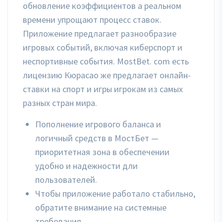
обновление коэффициентов а реальном
времени упрощают процесс ставок.
Приложение предлагает разнообразие
игровых событий, включая киберспорт и
неспортивные события. MostBet. com есть
лицензию Кюрасао же предлагает онлайн-
ставки на спорт и игры игрокам из самых
разных стран мира.
Пополнение игрового баланса и
логичный средств в МостБет —
приоритетная зона в обеспечении
удобно и надежности дли
пользователей.
Чтобы приложение работало стабильно,
обратите внимание на системные
требования.