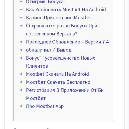
Отыгрыш Бонуса:
Как Установить Mostbet На Android
Казино Приложение Mostbet
Сохраняются разве Бонусы При
постепенном Зеркала?
Последнее Обновление – Версия 7 4
обналичил И Вывод
Бонус” “усовершенство Новых
Клиентов
Mostbet Скачать На Android
Мостбет Скачать Бесплатно:
Регистрация В Приложении От Бк
Мостбет
Про Mostbet App