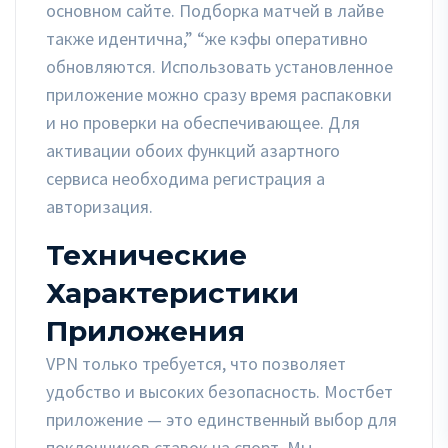
основном сайте. Подборка матчей в лайве
также идентична,” “же кэфы оперативно
обновляются. Использовать установленное
приложение можно сразу время распаковки
и но проверки на обеспечивающее. Для
активации обоих функций азартного
сервиса необходима регистрация а
авторизация.
Технические
Характеристики
Приложения
VPN только требуется, что позволяет
удобство и высоких безопасность. Мостбет
приложение — это единственный выбор для
поклонников ставок на спорт. Мы