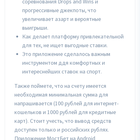
соревнования Drops and Wins и
прогрессивные джекпоты, что
увеличивает азарт и вероятные
выигрыши.
Как делает платформу привлекательной
для тех, не ищет выгодные ставки.
Это приложение сделалось важным
инструментом ддя комфортных и
интереснейших ставок на спорт.
Также поймете, что на счету имеется
необходимая минимальная сумма для
напрашивается (100 рублей для интернет-
кошельков и 1000 рублей для кредитные
карт). Стоит учесть, что вывод средств
доступен только и российских рублях.
Приложение МостБет на Android