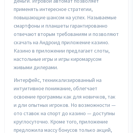
деньги. Игровой автомат позволяет
применять интересное стратегии,
повышающие шансом на успех. Называемые
смартфоны и планшеты гарантированно
отвечают вторым требованиям и позволяют
скачать на Андроид приложение казино.
Казино в приложении предлагает слоты,
настольные игры и игры киромарусом
живыми дилерами.
Интерфейс, техникализированный на
интуитивное понимание, облегчает
освоение программы как для новичков, так
и дли опытных игроков. Но возможности —
ото ставок на спорт до казино — доступны
круглосуточно. Кроме того, приложение
предложила массу бонусов только акций,