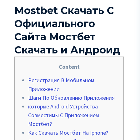
Mostbet Скачать С
Официального
Сайта Мостбет
Скачать и Андроид
Content
Регистрация В Мобильном
Приложении
Шаги По Обновлению Приложения
которые Android Устройства
Совместимы С Приложением
Мостбет?
Как Скачать Мостбет На Iphone?