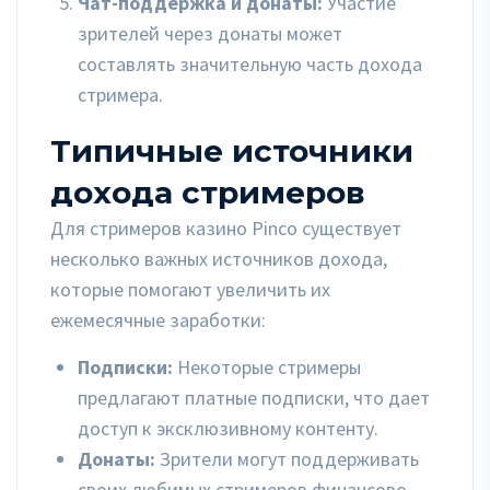
Чат-поддержка и донаты:
Участие
зрителей через донаты может
составлять значительную часть дохода
стримера.
Типичные источники
дохода стримеров
Для стримеров казино Pinco существует
несколько важных источников дохода,
которые помогают увеличить их
ежемесячные заработки:
Подписки:
Некоторые стримеры
предлагают платные подписки, что дает
доступ к эксклюзивному контенту.
Донаты:
Зрители могут поддерживать
своих любимых стримеров финансово