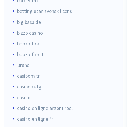
bbrbet mx
betting utan svensk licens
big bass de
bizzo casino
book of ra
book of ra it
Brand
casibom tr
casibom-tg
casino
casino en ligne argent reel
casino en ligne fr