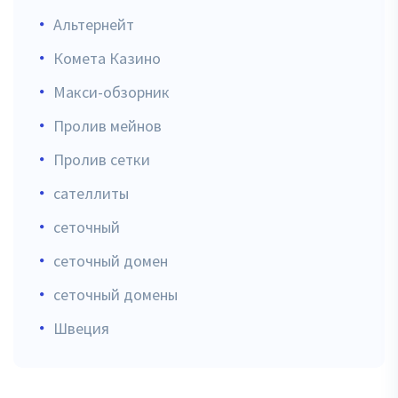
Альтернейт
Комета Казино
Макси-обзорник
Пролив мейнов
Пролив сетки
сателлиты
сеточный
сеточный домен
сеточный домены
Швеция