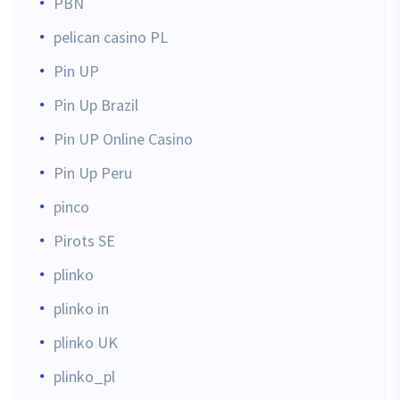
PBN
pelican casino PL
Pin UP
Pin Up Brazil
Pin UP Online Casino
Pin Up Peru
pinco
Pirots SE
plinko
plinko in
plinko UK
plinko_pl