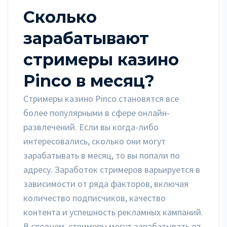
Сколько
зарабатывают
стримеры казино
Pinco в месяц?
Стримеры казино Pinco становятся все
более популярными в сфере онлайн-
развлечений. Если вы когда-либо
интересовались, сколько они могут
зарабатывать в месяц, то вы попали по
адресу. Заработок стримеров варьируется в
зависимости от ряда факторов, включая
количество подписчиков, качество
контента и успешность рекламных кампаний.
В среднем, стримеры могут зарабатывать от