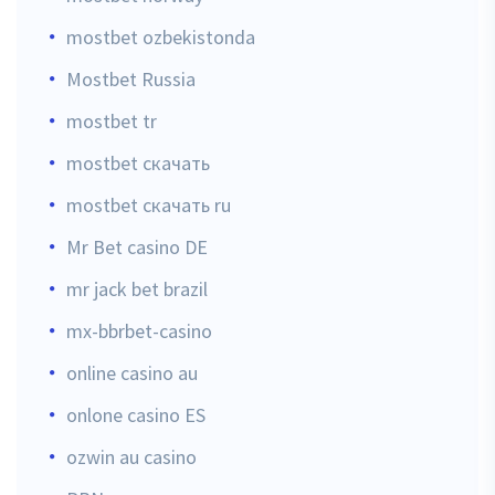
mostbet ozbekistonda
Mostbet Russia
mostbet tr
mostbet скачать
mostbet скачать ru
Mr Bet casino DE
mr jack bet brazil
mx-bbrbet-casino
online casino au
onlone casino ES
ozwin au casino