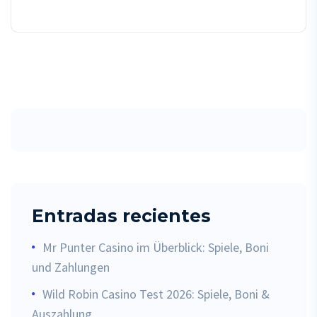
Entradas recientes
Mr Punter Casino im Überblick: Spiele, Boni
und Zahlungen
Wild Robin Casino Test 2026: Spiele, Boni &
Auszahlung