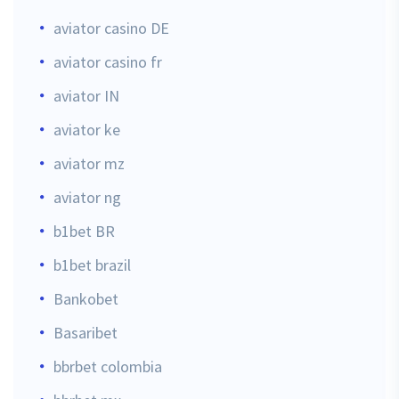
aviator casino DE
aviator casino fr
aviator IN
aviator ke
aviator mz
aviator ng
b1bet BR
b1bet brazil
Bankobet
Basaribet
bbrbet colombia