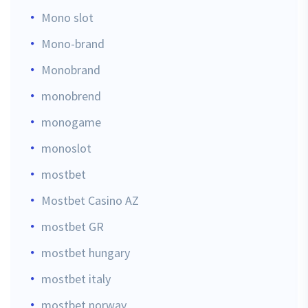
Mono slot
Mono-brand
Monobrand
monobrend
monogame
monoslot
mostbet
Mostbet Casino AZ
mostbet GR
mostbet hungary
mostbet italy
mostbet norway