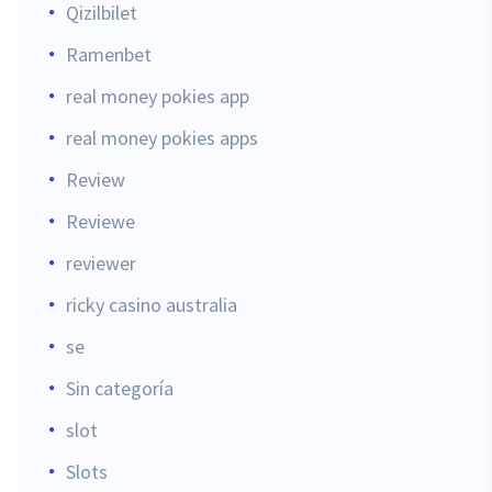
Qizilbilet
Ramenbet
real money pokies app
real money pokies apps
Review
Reviewe
reviewer
ricky casino australia
se
Sin categoría
slot
Slots