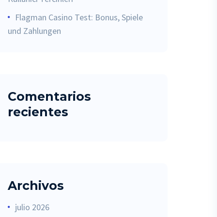
Flagman Casino Test: Bonus, Spiele
und Zahlungen
Comentarios
recientes
Archivos
julio 2026