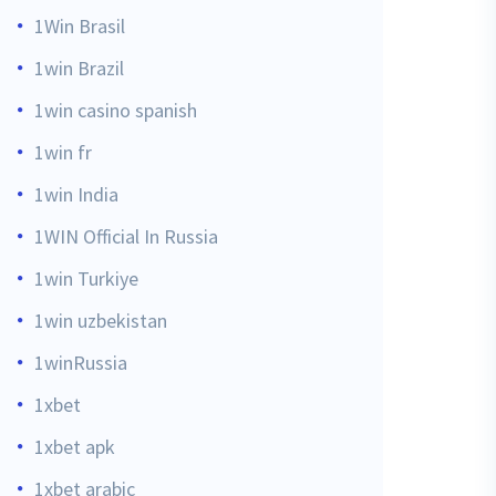
1Win Brasil
1win Brazil
1win casino spanish
1win fr
1win India
1WIN Official In Russia
1win Turkiye
1win uzbekistan
1winRussia
1xbet
1xbet apk
1xbet arabic