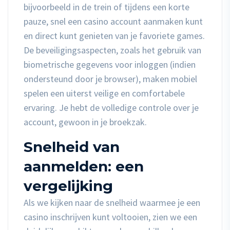
bijvoorbeeld in de trein of tijdens een korte
pauze, snel een casino account aanmaken kunt
en direct kunt genieten van je favoriete games.
De beveiligingsaspecten, zoals het gebruik van
biometrische gegevens voor inloggen (indien
ondersteund door je browser), maken mobiel
spelen een uiterst veilige en comfortabele
ervaring. Je hebt de volledige controle over je
account, gewoon in je broekzak.
Snelheid van
aanmelden: een
vergelijking
Als we kijken naar de snelheid waarmee je een
casino inschrijven kunt voltooien, zien we een