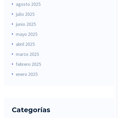
agosto 2025
julio 2025
junio 2025
mayo 2025
abril 2025
marzo 2025
febrero 2025
enero 2025
Categorías