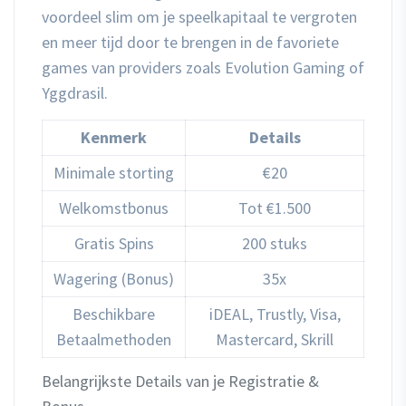
voordeel slim om je speelkapitaal te vergroten
en meer tijd door te brengen in de favoriete
games van providers zoals Evolution Gaming of
Yggdrasil.
Kenmerk
Details
Minimale storting
20
Welkomstbonus
Tot €1.500
Gratis Spins
200 stuks
Wagering (Bonus)
35x
Beschikbare
iDEAL, Trustly, Visa,
Betaalmethoden
Mastercard, Skrill
Belangrijkste Details van je Registratie &