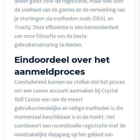
alleen geldt voor de registratie, maar ook voor
de snelheid van de games en de verwerking van
je stortingen via methoden zoals iDEAL en
Trustly. Deze efficiëntie is een kernonderdeel
van onze filosofie om de beste
gebruikerservaring te bieden.
Eindoordeel over het
aanmeldproces
Concluderend kunnen we stellen dat het proces
om een casino account aanmaken bij Crystal
Roll Casino een van de meest
gebruiksvriendelijke en veilige methoden is die
momenteel beschikbaar is in de markt. Het
combineert een razendsnelle registratie met de
noodzakelijke diepgang op het gebied van