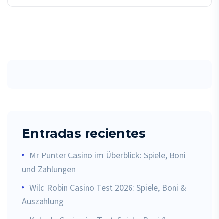
Entradas recientes
Mr Punter Casino im Überblick: Spiele, Boni
und Zahlungen
Wild Robin Casino Test 2026: Spiele, Boni &
Auszahlung