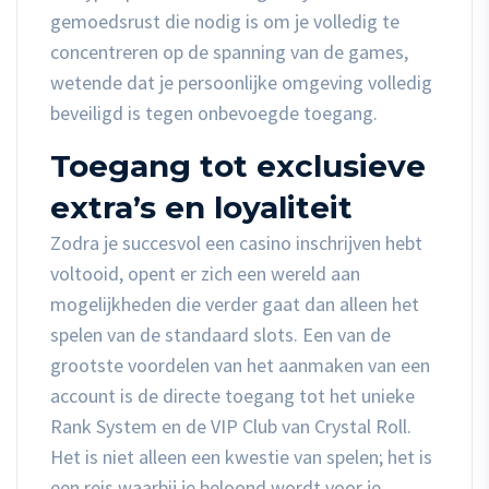
gemoedsrust die nodig is om je volledig te
concentreren op de spanning van de games,
wetende dat je persoonlijke omgeving volledig
beveiligd is tegen onbevoegde toegang.
Toegang tot exclusieve
extra’s en loyaliteit
Zodra je succesvol een casino inschrijven hebt
voltooid, opent er zich een wereld aan
mogelijkheden die verder gaat dan alleen het
spelen van de standaard slots. Een van de
grootste voordelen van het aanmaken van een
account is de directe toegang tot het unieke
Rank System en de VIP Club van Crystal Roll.
Het is niet alleen een kwestie van spelen; het is
een reis waarbij je beloond wordt voor je