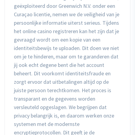
geëxploiteerd door Greenwich N.V. onder een
Curaçao licentie, nemen we de veiligheid van je
persoonlijke informatie uiterst serieus. Tijdens
het online casino registreren kan het zijn dat je
gevraagd wordt om een kopie van een
identiteitsbewijs te uploaden. Dit doen we niet
om je te hinderen, maar om te garanderen dat
jij ook echt degene bent die het account
beheert. Dit voorkomt identiteitsfraude en
zorgt ervoor dat uitbetalingen altijd op de
juiste persoon terechtkomen. Het proces is
transparant en de gegevens worden
versleuteld opgeslagen. We begrijpen dat
privacy belangrijk is, en daarom werken onze
systemen met de modernste
encryptieprotocollen. Dit geeft je de