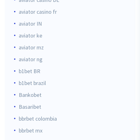
aviator casino fr
aviator IN
aviator ke
aviator mz
aviator ng
b1bet BR
b1bet brazil
Bankobet
Basaribet
bbrbet colombia
bbrbet mx