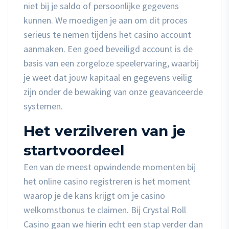
niet bij je saldo of persoonlijke gegevens
kunnen. We moedigen je aan om dit proces
serieus te nemen tijdens het casino account
aanmaken. Een goed beveiligd account is de
basis van een zorgeloze speelervaring, waarbij
je weet dat jouw kapitaal en gegevens veilig
zijn onder de bewaking van onze geavanceerde
systemen.
Het verzilveren van je
startvoordeel
Een van de meest opwindende momenten bij
het online casino registreren is het moment
waarop je de kans krijgt om je casino
welkomstbonus te claimen. Bij Crystal Roll
Casino gaan we hierin echt een stap verder dan