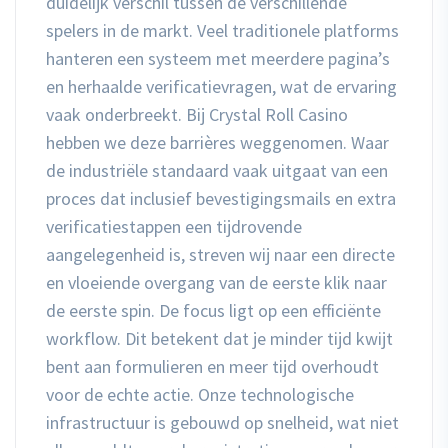
duidelijk verschil tussen de verschillende
spelers in de markt. Veel traditionele platforms
hanteren een systeem met meerdere pagina’s
en herhaalde verificatievragen, wat de ervaring
vaak onderbreekt. Bij Crystal Roll Casino
hebben we deze barrières weggenomen. Waar
de industriële standaard vaak uitgaat van een
proces dat inclusief bevestigingsmails en extra
verificatiestappen een tijdrovende
aangelegenheid is, streven wij naar een directe
en vloeiende overgang van de eerste klik naar
de eerste spin. De focus ligt op een efficiënte
workflow. Dit betekent dat je minder tijd kwijt
bent aan formulieren en meer tijd overhoudt
voor de echte actie. Onze technologische
infrastructuur is gebouwd op snelheid, wat niet