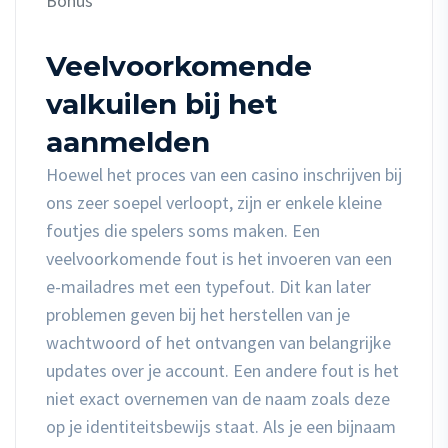
Bonus
Veelvoorkomende
valkuilen bij het
aanmelden
Hoewel het proces van een casino inschrijven bij
ons zeer soepel verloopt, zijn er enkele kleine
foutjes die spelers soms maken. Een
veelvoorkomende fout is het invoeren van een
e-mailadres met een typefout. Dit kan later
problemen geven bij het herstellen van je
wachtwoord of het ontvangen van belangrijke
updates over je account. Een andere fout is het
niet exact overnemen van de naam zoals deze
op je identiteitsbewijs staat. Als je een bijnaam