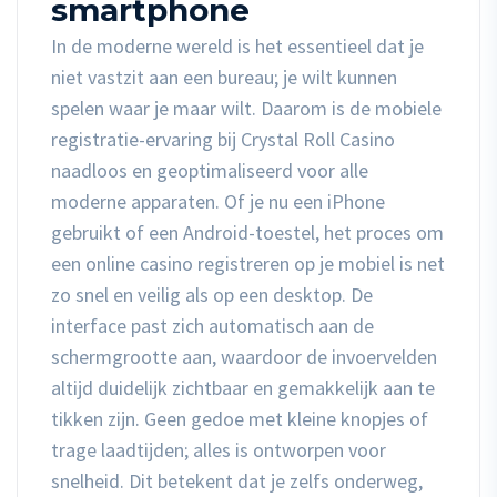
smartphone
In de moderne wereld is het essentieel dat je
niet vastzit aan een bureau; je wilt kunnen
spelen waar je maar wilt. Daarom is de mobiele
registratie-ervaring bij Crystal Roll Casino
naadloos en geoptimaliseerd voor alle
moderne apparaten. Of je nu een iPhone
gebruikt of een Android-toestel, het proces om
een online casino registreren op je mobiel is net
zo snel en veilig als op een desktop. De
interface past zich automatisch aan de
schermgrootte aan, waardoor de invoervelden
altijd duidelijk zichtbaar en gemakkelijk aan te
tikken zijn. Geen gedoe met kleine knopjes of
trage laadtijden; alles is ontworpen voor
snelheid. Dit betekent dat je zelfs onderweg,