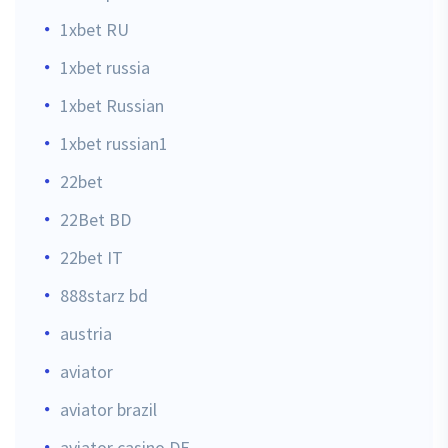
1xbet RU
1xbet russia
1xbet Russian
1xbet russian1
22bet
22Bet BD
22bet IT
888starz bd
austria
aviator
aviator brazil
aviator casino DE