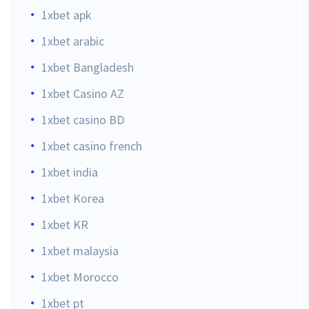
1xbet apk
1xbet arabic
1xbet Bangladesh
1xbet Casino AZ
1xbet casino BD
1xbet casino french
1xbet india
1xbet Korea
1xbet KR
1xbet malaysia
1xbet Morocco
1xbet pt