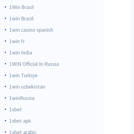
1Win Brasil
1win Brazil
1win casino spanish
1win fr
1win India
1WIN Official In Russia
1win Turkiye
1win uzbekistan
1winRussia
1xbet
1xbet apk
1xbet arabic