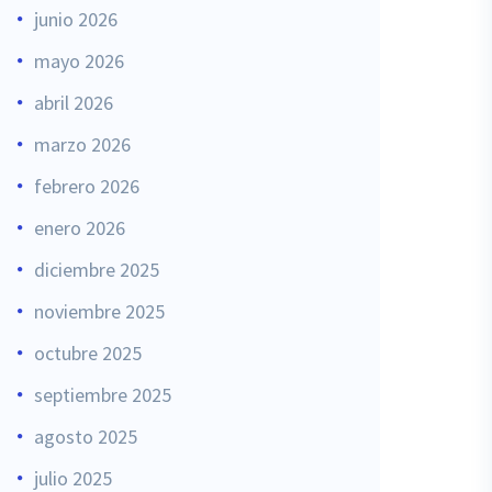
junio 2026
mayo 2026
abril 2026
marzo 2026
febrero 2026
enero 2026
diciembre 2025
noviembre 2025
octubre 2025
septiembre 2025
agosto 2025
julio 2025