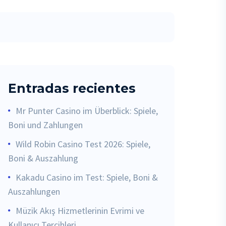
Entradas recientes
Mr Punter Casino im Überblick: Spiele,
Boni und Zahlungen
Wild Robin Casino Test 2026: Spiele,
Boni & Auszahlung
Kakadu Casino im Test: Spiele, Boni &
Auszahlungen
Müzik Akış Hizmetlerinin Evrimi ve
Kullanıcı Tercihleri