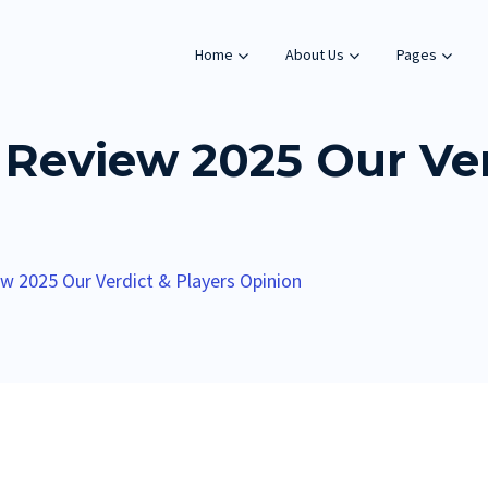
Home
About Us
Pages
 Review 2025 Our Ver
ew 2025 Our Verdict & Players Opinion