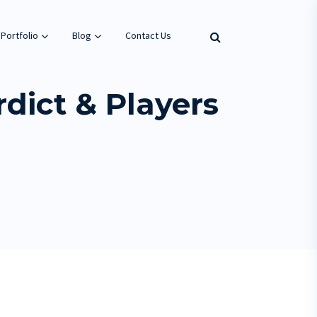
Portfolio
Blog
Contact Us
dict & Players