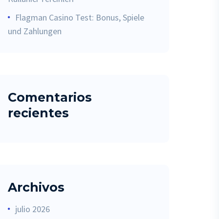
Flagman Casino Test: Bonus, Spiele
und Zahlungen
Comentarios
recientes
Archivos
julio 2026