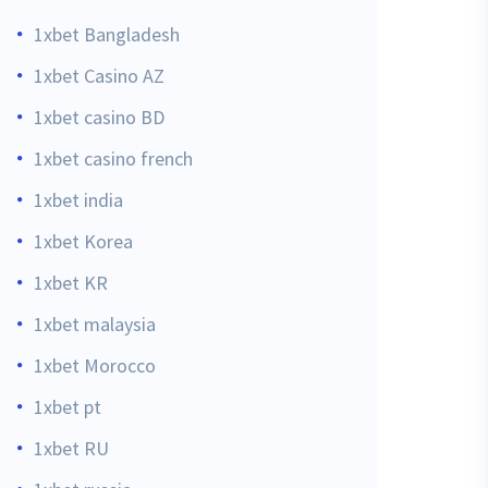
1xbet Bangladesh
1xbet Casino AZ
1xbet casino BD
1xbet casino french
1xbet india
1xbet Korea
1xbet KR
1xbet malaysia
1xbet Morocco
1xbet pt
1xbet RU