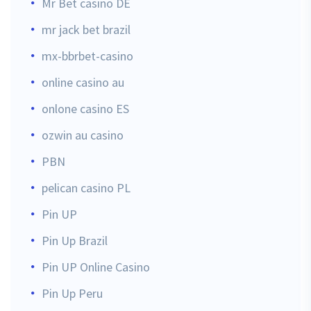
Mr Bet casino DE
mr jack bet brazil
mx-bbrbet-casino
online casino au
onlone casino ES
ozwin au casino
PBN
pelican casino PL
Pin UP
Pin Up Brazil
Pin UP Online Casino
Pin Up Peru