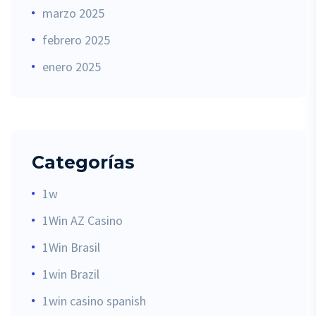
marzo 2025
febrero 2025
enero 2025
Categorías
1w
1Win AZ Casino
1Win Brasil
1win Brazil
1win casino spanish