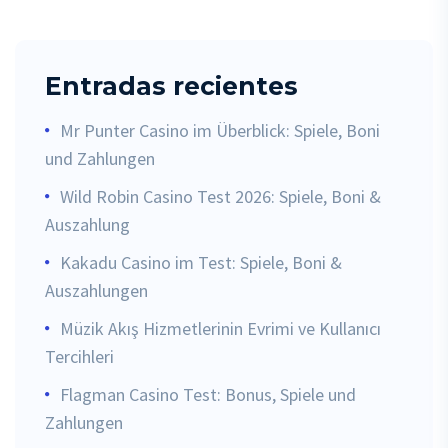
Entradas recientes
Mr Punter Casino im Überblick: Spiele, Boni
und Zahlungen
Wild Robin Casino Test 2026: Spiele, Boni &
Auszahlung
Kakadu Casino im Test: Spiele, Boni &
Auszahlungen
Müzik Akış Hizmetlerinin Evrimi ve Kullanıcı
Tercihleri
Flagman Casino Test: Bonus, Spiele und
Zahlungen