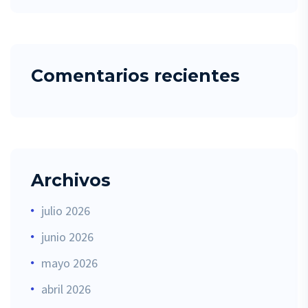
Comentarios recientes
Archivos
julio 2026
junio 2026
mayo 2026
abril 2026