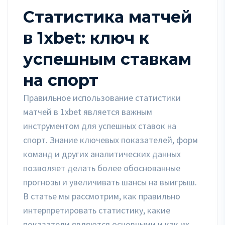
Статистика матчей
в 1xbet: ключ к
успешным ставкам
на спорт
Правильное использование статистики
матчей в 1xbet является важным
инструментом для успешных ставок на
спорт. Знание ключевых показателей, форм
команд и других аналитических данных
позволяет делать более обоснованные
прогнозы и увеличивать шансы на выигрыш.
В статье мы рассмотрим, как правильно
интерпретировать статистику, какие
показатели являются основными и как их