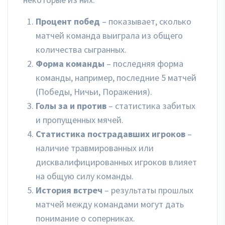
Процент побед
– показывает, сколько
матчей команда выиграла из общего
количества сыгранных.
Форма команды
– последняя форма
команды, например, последние 5 матчей
(Победы, Ничьи, Поражения).
Голы за и против
– статистика забитых
и пропущенных мячей.
Статистика пострадавших игроков
–
наличие травмированных или
дисквалифицированных игроков влияет
на общую силу команды.
История встреч
– результаты прошлых
матчей между командами могут дать
понимание о соперниках.