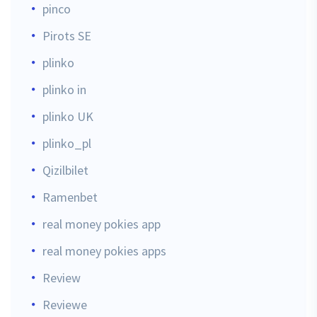
pinco
Pirots SE
plinko
plinko in
plinko UK
plinko_pl
Qizilbilet
Ramenbet
real money pokies app
real money pokies apps
Review
Reviewe