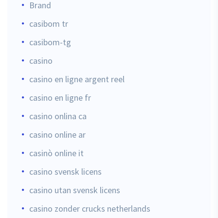
Brand
casibom tr
casibom-tg
casino
casino en ligne argent reel
casino en ligne fr
casino onlina ca
casino online ar
casinò online it
casino svensk licens
casino utan svensk licens
casino zonder crucks netherlands