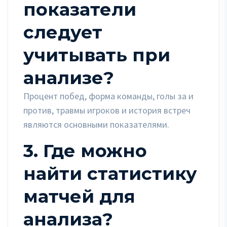
показатели
следует
учитывать при
анализе?
Процент побед, форма команды, голы за и
против, травмы игроков и история встреч
являются основными показателями.
3. Где можно
найти статистику
матчей для
анализа?