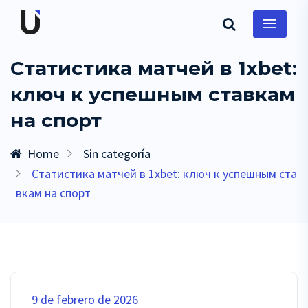
Статистика матчей в 1xbet:
ключ к успешным ставкам
на спорт
Home
Sin categoría
Статистика матчей в 1xbet: ключ к успешным ста
вкам на спорт
9 de febrero de 2026