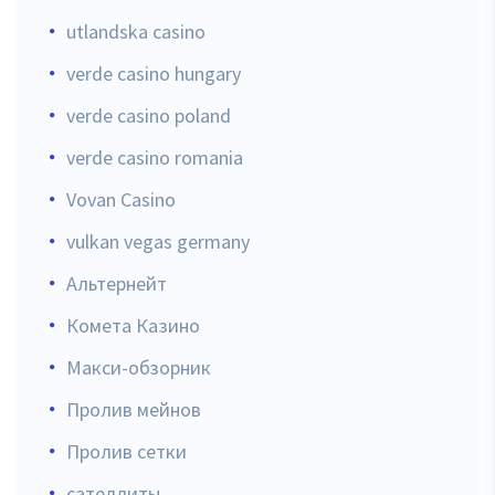
utlandska casino
verde casino hungary
verde casino poland
verde casino romania
Vovan Casino
vulkan vegas germany
Альтернейт
Комета Казино
Макси-обзорник
Пролив мейнов
Пролив сетки
сателлиты