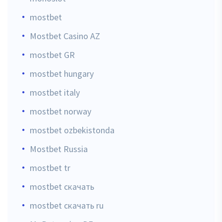
mostbet
Mostbet Casino AZ
mostbet GR
mostbet hungary
mostbet italy
mostbet norway
mostbet ozbekistonda
Mostbet Russia
mostbet tr
mostbet скачать
mostbet скачать ru