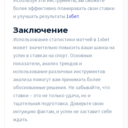
Используя эти инструменты, вы сможете
более эффективно планировать свои ставки
и улучшать результаты
1хбет
.
Заключение
Использование статистики матчей в 1xbet
может значительно повысить ваши шансы на
успех в ставках на спорт. Основные
показатели, анализ трендов и
использование различных инструментов
анализа помогут вам принимать более
обоснованные решения. Не забывайте, что
ставки – это не только удача, но и
тщательная подготовка. Доверьте свою
интуицию фактам, и успех не заставит себя
ждать.