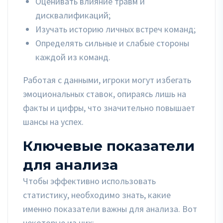
Оценивать влияние травм и
дисквалификаций;
Изучать историю личных встреч команд;
Определять сильные и слабые стороны
каждой из команд.
Работая с данными, игроки могут избегать
эмоциональных ставок, опираясь лишь на
факты и цифры, что значительно повышает
шансы на успех.
Ключевые показатели
для анализа
Чтобы эффективно использовать
статистику, необходимо знать, какие
именно показатели важны для анализа. Вот
некоторые из них: