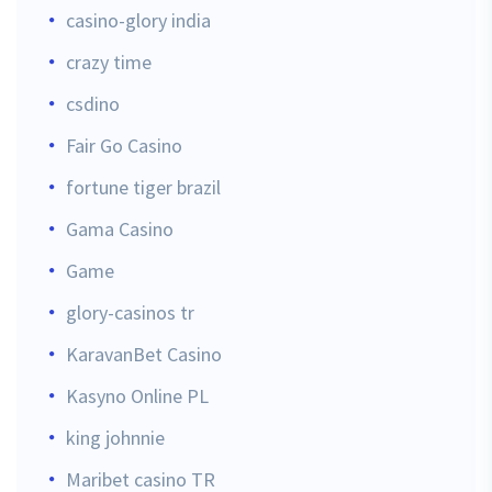
casino-glory india
crazy time
csdino
Fair Go Casino
fortune tiger brazil
Gama Casino
Game
glory-casinos tr
KaravanBet Casino
Kasyno Online PL
king johnnie
Maribet casino TR