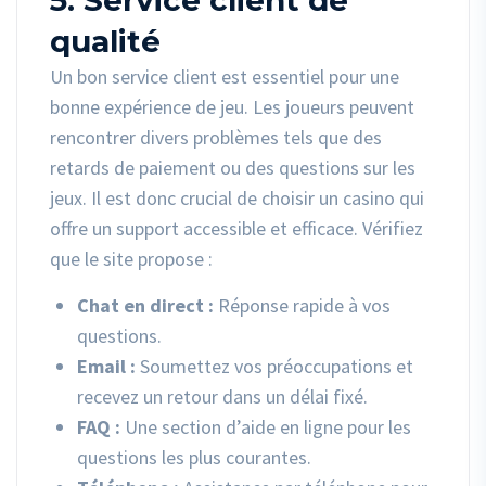
5. Service client de
qualité
Un bon service client est essentiel pour une
bonne expérience de jeu. Les joueurs peuvent
rencontrer divers problèmes tels que des
retards de paiement ou des questions sur les
jeux. Il est donc crucial de choisir un casino qui
offre un support accessible et efficace. Vérifiez
que le site propose :
Chat en direct :
Réponse rapide à vos
questions.
Email :
Soumettez vos préoccupations et
recevez un retour dans un délai fixé.
FAQ :
Une section d’aide en ligne pour les
questions les plus courantes.