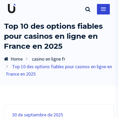
Top 10 des options fiables
pour casinos en ligne en
France en 2025
Home
casino en ligne fr
Top 10 des options fiables pour casinos en ligne en
France en 2025
30 de septiembre de 2025