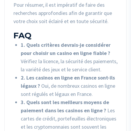
Pour résumer, il est impératif de faire des
recherches approfondies afin de garantir que
votre choix soit éclairé et en toute sécurité.
FAQ
1. Quels critères devrais-je considérer
pour choisir un casino en ligne fiable ?
Vérifiez la licence, la sécurité des paiements,
la variété des jeux et le service client.
2. Les casinos en ligne en France sont-ils
légaux ?
Oui, de nombreux casinos en ligne
sont régulés et légaux en France.
3. Quels sont les meilleurs moyens de
paiement dans les casinos en ligne ?
Les
cartes de crédit, portefeuilles électroniques
et les cryptomonnaies sont souvent les