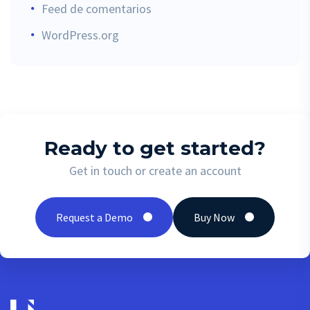
Feed de comentarios
WordPress.org
Ready to get started?
Get in touch or create an account
Request a Demo
Buy Now