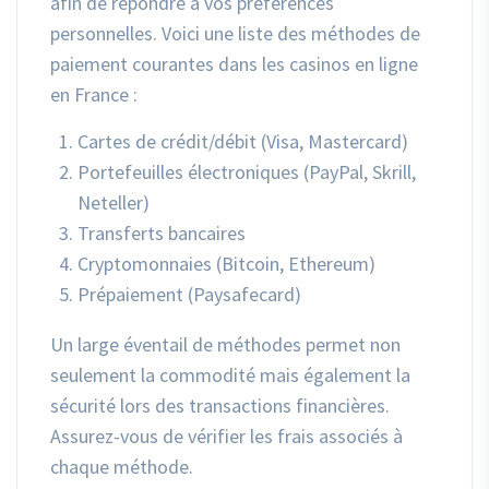
afin de répondre à vos préférences
personnelles. Voici une liste des méthodes de
paiement courantes dans les casinos en ligne
en France :
Cartes de crédit/débit (Visa, Mastercard)
Portefeuilles électroniques (PayPal, Skrill,
Neteller)
Transferts bancaires
Cryptomonnaies (Bitcoin, Ethereum)
Prépaiement (Paysafecard)
Un large éventail de méthodes permet non
seulement la commodité mais également la
sécurité lors des transactions financières.
Assurez-vous de vérifier les frais associés à
chaque méthode.