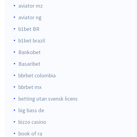
aviator mz
aviator ng
b1bet BR
b1bet brazil
Bankobet
Basaribet
bbrbet colombia
bbrbet mx
betting utan svensk licens
big bass de
bizzo casino
book of ra