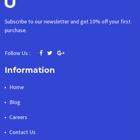
Subscribe to our newsletter and get 10% off your first
purchase.
Follow Us :
Information
Home
Blog
Careers
Contact Us