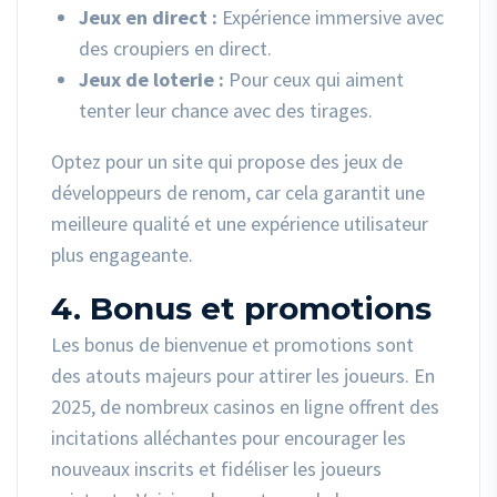
Jeux en direct :
Expérience immersive avec
des croupiers en direct.
Jeux de loterie :
Pour ceux qui aiment
tenter leur chance avec des tirages.
Optez pour un site qui propose des jeux de
développeurs de renom, car cela garantit une
meilleure qualité et une expérience utilisateur
plus engageante.
4. Bonus et promotions
Les bonus de bienvenue et promotions sont
des atouts majeurs pour attirer les joueurs. En
2025, de nombreux casinos en ligne offrent des
incitations alléchantes pour encourager les
nouveaux inscrits et fidéliser les joueurs