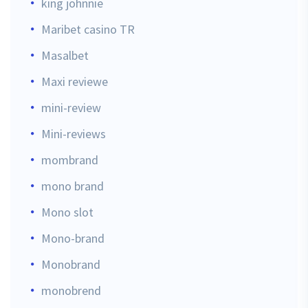
king johnnie
Maribet casino TR
Masalbet
Maxi reviewe
mini-review
Mini-reviews
mombrand
mono brand
Mono slot
Mono-brand
Monobrand
monobrend