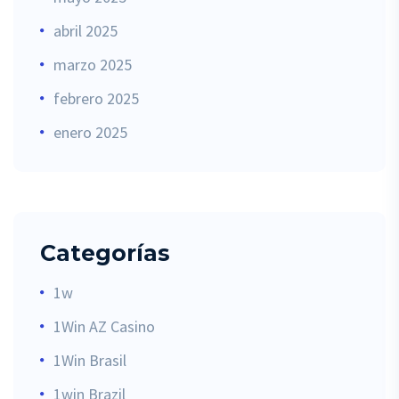
abril 2025
marzo 2025
febrero 2025
enero 2025
Categorías
1w
1Win AZ Casino
1Win Brasil
1win Brazil