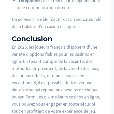
Téléphone :
Assistance par téléphone pour
une communication directe.
Un service clientèle réactif est un indicateur clé
de la fiabilité d’un casino en ligne.
Conclusion
En 2025, les joueurs français disposent d’une
variété d’options fiables pour les casinos en
ligne. En tenant compte de la sécurité, des
méthodes de paiement, de la variété des jeux,
des bonus offerts, et d’un service client
exceptionnel, il est possible de trouver une
plateforme qui répond aux besoins de chaque
joueur. Parmi les dix meilleurs casinos en ligne,
vous pouvez vous engager en toute sécurité
tout en profitant de votre expérience de jeu.