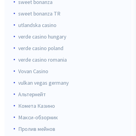
sweet bonanza
sweet bonanza TR
utlandska casino
verde casino hungary
verde casino poland
verde casino romania
Vovan Casino
vulkan vegas germany
Альтернейт
Комета Казино
Макси-обзорник
Пролив мейнов