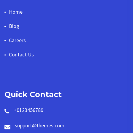
Home
Blog
Careers
Contact Us
Quick Contact
+0123456789
support@themes.com