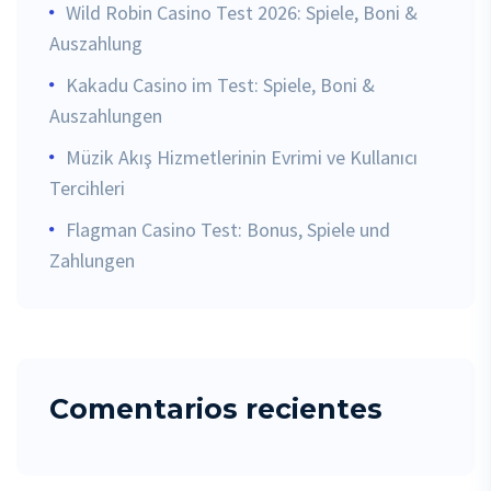
Wild Robin Casino Test 2026: Spiele, Boni &
Auszahlung
Kakadu Casino im Test: Spiele, Boni &
Auszahlungen
Müzik Akış Hizmetlerinin Evrimi ve Kullanıcı
Tercihleri
Flagman Casino Test: Bonus, Spiele und
Zahlungen
Comentarios recientes