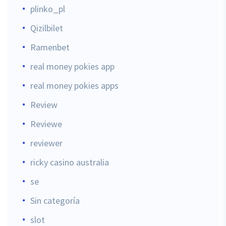
plinko_pl
Qizilbilet
Ramenbet
real money pokies app
real money pokies apps
Review
Reviewe
reviewer
ricky casino australia
se
Sin categoría
slot