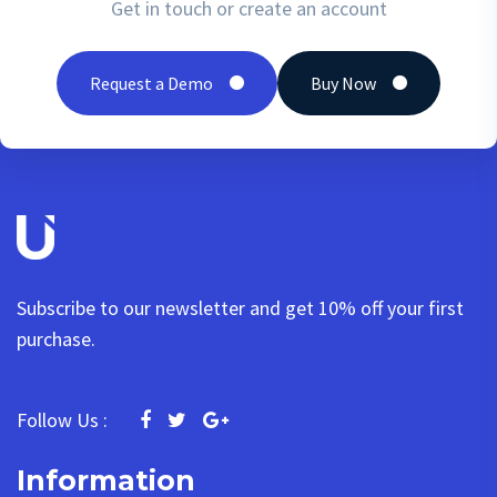
Get in touch or create an account
Request a Demo
Buy Now
Subscribe to our newsletter and get 10% off your first
purchase.
Follow Us :
Information