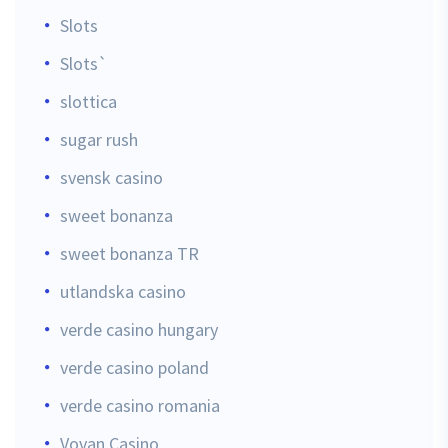
Slots
Slots`
slottica
sugar rush
svensk casino
sweet bonanza
sweet bonanza TR
utlandska casino
verde casino hungary
verde casino poland
verde casino romania
Vovan Casino