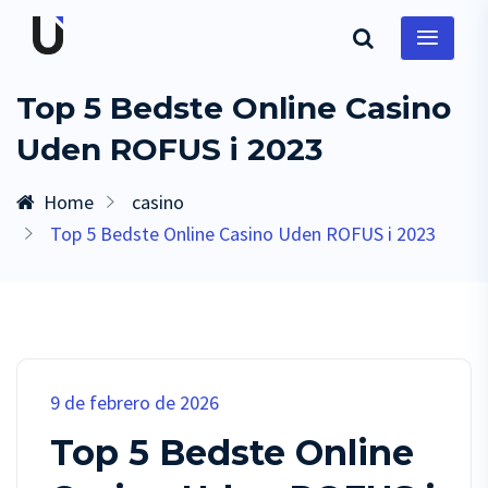
Top 5 Bedste Online Casino
Uden ROFUS i 2023
Home
casino
Top 5 Bedste Online Casino Uden ROFUS i 2023
9 de febrero de 2026
Top 5 Bedste Online