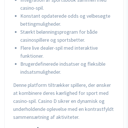
casino-spil.
Konstant opdaterede odds og velbesøgte
bettingmuligheder.
Stærkt belønningsprogram for både
casinospillere og sportsbetter.
Flere live dealer-spil med interaktive
funktioner.
Brugerdefinerede indsatser og fleksible
indsatsmuligheder.
Denne platform tiltrækker spillere, der ønsker
at kombinere deres kærlighed for sport med
casino-spil. Casino D sikrer en dynamisk og
underholdende oplevelse med en kontrastfyldt
sammensætning af aktiviteter.