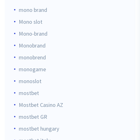
mono brand
Mono slot
Mono-brand
Monobrand
monobrend
monogame
monoslot
mostbet
Mostbet Casino AZ
mostbet GR
mostbet hungary