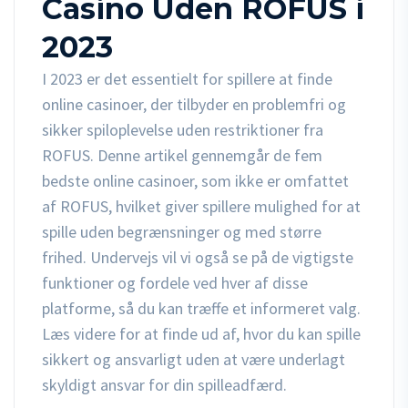
Casino Uden ROFUS i
2023
I 2023 er det essentielt for spillere at finde
online casinoer, der tilbyder en problemfri og
sikker spiloplevelse uden restriktioner fra
ROFUS. Denne artikel gennemgår de fem
bedste online casinoer, som ikke er omfattet
af ROFUS, hvilket giver spillere mulighed for at
spille uden begrænsninger og med større
frihed. Undervejs vil vi også se på de vigtigste
funktioner og fordele ved hver af disse
platforme, så du kan træffe et informeret valg.
Læs videre for at finde ud af, hvor du kan spille
sikkert og ansvarligt uden at være underlagt
skyldigt ansvar for din spilleadfærd.