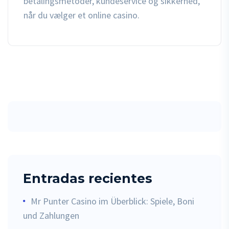
betalingsmetoder, kundeservice og sikkerhed,
når du vælger et online casino.
Entradas recientes
Mr Punter Casino im Überblick: Spiele, Boni
und Zahlungen