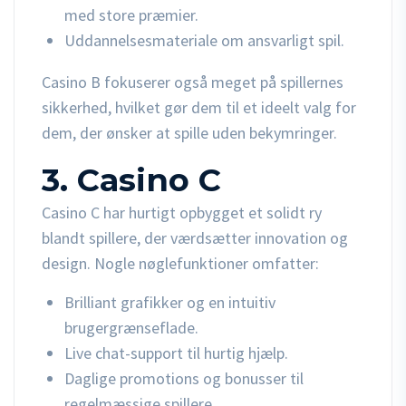
med store præmier.
Uddannelsesmateriale om ansvarligt spil.
Casino B fokuserer også meget på spillernes
sikkerhed, hvilket gør dem til et ideelt valg for
dem, der ønsker at spille uden bekymringer.
3. Casino C
Casino C har hurtigt opbygget et solidt ry
blandt spillere, der værdsætter innovation og
design. Nogle nøglefunktioner omfatter:
Brilliant grafikker og en intuitiv
brugergrænseflade.
Live chat-support til hurtig hjælp.
Daglige promotions og bonusser til
regelmæssige spillere.