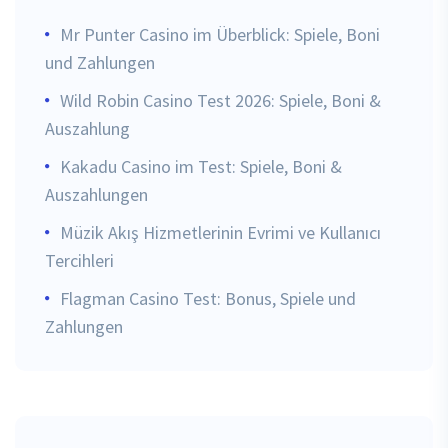
Mr Punter Casino im Überblick: Spiele, Boni
und Zahlungen
Wild Robin Casino Test 2026: Spiele, Boni &
Auszahlung
Kakadu Casino im Test: Spiele, Boni &
Auszahlungen
Müzik Akış Hizmetlerinin Evrimi ve Kullanıcı
Tercihleri
Flagman Casino Test: Bonus, Spiele und
Zahlungen