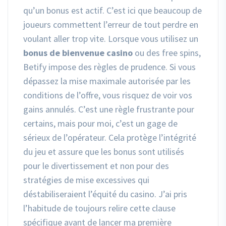
qu’un bonus est actif. C’est ici que beaucoup de
joueurs commettent l’erreur de tout perdre en
voulant aller trop vite. Lorsque vous utilisez un
bonus de bienvenue casino
ou des free spins,
Betify impose des règles de prudence. Si vous
dépassez la mise maximale autorisée par les
conditions de l’offre, vous risquez de voir vos
gains annulés. C’est une règle frustrante pour
certains, mais pour moi, c’est un gage de
sérieux de l’opérateur. Cela protège l’intégrité
du jeu et assure que les bonus sont utilisés
pour le divertissement et non pour des
stratégies de mise excessives qui
déstabiliseraient l’équité du casino. J’ai pris
l’habitude de toujours relire cette clause
spécifique avant de lancer ma première