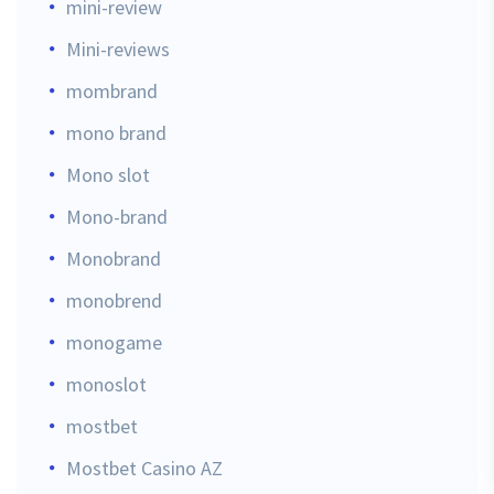
mini-review
Mini-reviews
mombrand
mono brand
Mono slot
Mono-brand
Monobrand
monobrend
monogame
monoslot
mostbet
Mostbet Casino AZ