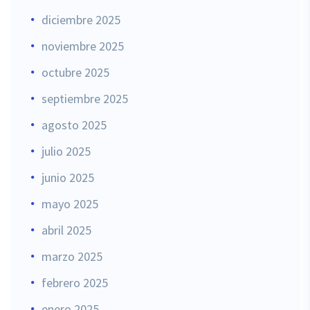
diciembre 2025
noviembre 2025
octubre 2025
septiembre 2025
agosto 2025
julio 2025
junio 2025
mayo 2025
abril 2025
marzo 2025
febrero 2025
enero 2025