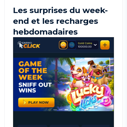
Les surprises du week-
end et les recharges
hebdomadaires