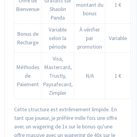
Offre de
Gratuits sur
montant du
1
Bienvenue
Shaolin
bonus
Panda
Variable
À vérifier
Bonus de
selon la
par
Variable
Recharge
période
promotion
Visa,
Méthodes
Mastercard,
de
Trustly,
N/A
1
Paiement
Paysafecard,
Zimpler
Cette structure est extrêmement limpide. En
tant que joueur, je préfère mille fois une offre
avec un wagering de 1x sur le bonus qu’une
offre massive avec un wagering de 40x sur le