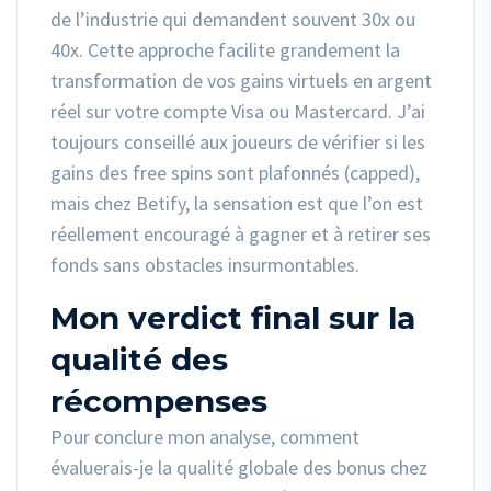
de l’industrie qui demandent souvent 30x ou
40x. Cette approche facilite grandement la
transformation de vos gains virtuels en argent
réel sur votre compte Visa ou Mastercard. J’ai
toujours conseillé aux joueurs de vérifier si les
gains des free spins sont plafonnés (capped),
mais chez Betify, la sensation est que l’on est
réellement encouragé à gagner et à retirer ses
fonds sans obstacles insurmontables.
Mon verdict final sur la
qualité des
récompenses
Pour conclure mon analyse, comment
évaluerais-je la qualité globale des bonus chez