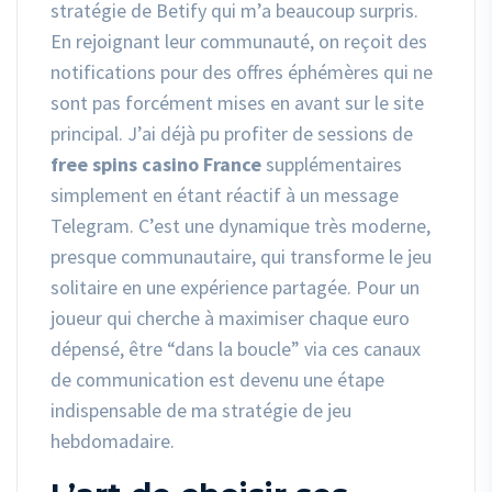
stratégie de Betify qui m’a beaucoup surpris.
En rejoignant leur communauté, on reçoit des
notifications pour des offres éphémères qui ne
sont pas forcément mises en avant sur le site
principal. J’ai déjà pu profiter de sessions de
free spins casino France
supplémentaires
simplement en étant réactif à un message
Telegram. C’est une dynamique très moderne,
presque communautaire, qui transforme le jeu
solitaire en une expérience partagée. Pour un
joueur qui cherche à maximiser chaque euro
dépensé, être “dans la boucle” via ces canaux
de communication est devenu une étape
indispensable de ma stratégie de jeu
hebdomadaire.