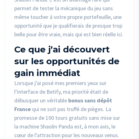
permet de tester la mécanique du jeu sans
même toucher à votre propre portefeuille, une
opportunité que je qualifierais de presque trop
belle pour être vraie, mais qui est bien réelle ici.
Ce que j’ai découvert
sur les opportunités de
gain immédiat
Lorsque j’ai posé mes premiers yeux sur
l’interface de Betify, ma priorité était de
débusquer un véritable
bonus sans dépôt
France
qui ne soit pas truffé de pièges. La
promesse de 100 tours gratuits sans mise sur
la machine Shaolin Panda est, à mon avis, le
cœur de l’attraction pour les nouveaux venus.