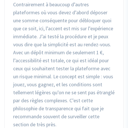
Contrairement à beaucoup d’autres
plateformes où vous devez d’abord déposer
une somme conséquente pour débloquer quoi
que ce soit, ici, l’accent est mis sur l’expérience
immédiate. J’ai testé la procédure et je peux
vous dire que la simplicité est au rendez-vous.
Avec un dépôt minimum de seulement 1 €,
l’accessibilité est totale, ce qui est idéal pour
ceux qui souhaitent tester la plateforme avec
un risque minimal. Le concept est simple : vous
jouez, vous gagnez, et les conditions sont
tellement légères qu’on ne se sent pas étranglé
par des règles complexes. C’est cette
philosophie de transparence qui fait que je
recommande souvent de surveiller cette
section de très près.