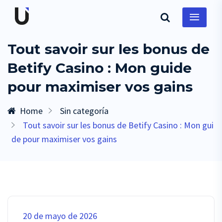
Tout savoir sur les bonus de
Betify Casino : Mon guide
pour maximiser vos gains
Home
Sin categoría
Tout savoir sur les bonus de Betify Casino : Mon gui
de pour maximiser vos gains
20 de mayo de 2026