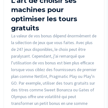
L’art de choisir ses
machines pour
optimiser les tours
gratuits
La valeur de vos bonus dépend énormément de
la sélection de jeux que vous faites. Avec plus
de 247 jeux disponibles, le choix peut être
paralysant. Cependant, j’ai remarqué que
l’utilisation de vos bonus est bien plus efficace
lorsque vous ciblez des fournisseurs de premier
plan comme NetEnt, Pragmatic Play ou Play’n
GO. Par exemple, utiliser des tours gratuits sur
des titres comme Sweet Bonanza ou Gates of
Olympus offre une volatilité qui peut
transformer un petit bonus en une somme