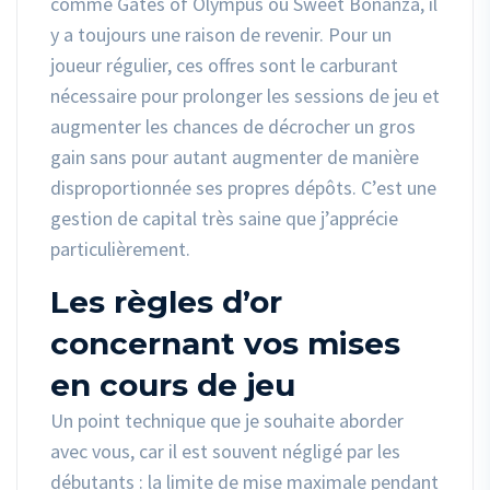
comme Gates of Olympus ou Sweet Bonanza, il
y a toujours une raison de revenir. Pour un
joueur régulier, ces offres sont le carburant
nécessaire pour prolonger les sessions de jeu et
augmenter les chances de décrocher un gros
gain sans pour autant augmenter de manière
disproportionnée ses propres dépôts. C’est une
gestion de capital très saine que j’apprécie
particulièrement.
Les règles d’or
concernant vos mises
en cours de jeu
Un point technique que je souhaite aborder
avec vous, car il est souvent négligé par les
débutants : la limite de mise maximale pendant