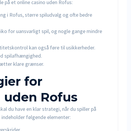
le på et online casino uden Rofus:
ng i Rofus, større spiludvalg og ofte bedre
siko for uansvarligt spil, og nogle gange mindre
itetskontrol kan også føre til usikkerheder.
ed spilafhængighed.
sætter klare grænser.
ier for
l uden Rofus
al du have en klar strategi, når du spiller på
i indeholder følgende elementer:
erskrider.