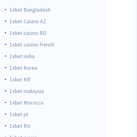
1xbet Bangladesh
1xbet Casino AZ
1xbet casino BD
1xbet casino french
1xbet india
1xbet Korea
1xbet KR
1xbet malaysia
1xbet Morocco
1xbet pt
1xbet RU