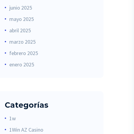
junio 2025
mayo 2025
abril 2025
marzo 2025
febrero 2025
enero 2025
Categorías
1w
1Win AZ Casino