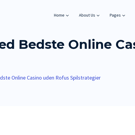
Home
About Us
Pages
d Bedste Online Ca
te Online Casino uden Rofus Spilstrategier