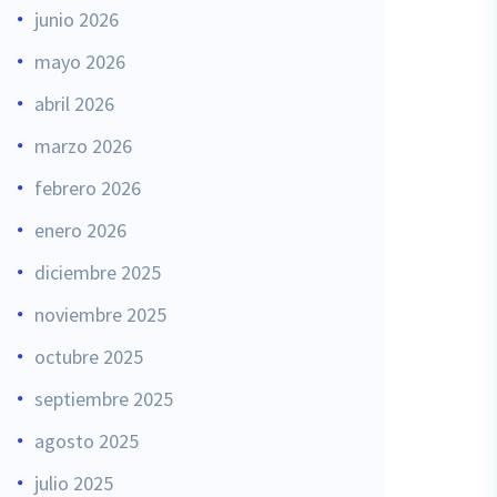
junio 2026
mayo 2026
abril 2026
marzo 2026
febrero 2026
enero 2026
diciembre 2025
noviembre 2025
octubre 2025
septiembre 2025
agosto 2025
julio 2025