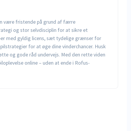
an være fristende på grund af færre
egi og stor selvdisciplin for at sikre et
oer med gyldig licens, sæt tydelige grænser for
pilstrategier for at øge dine vinderchancer. Husk
støtte og gode råd undervejs. Med den rette viden
loplevelse online – uden at ende i Rofus-