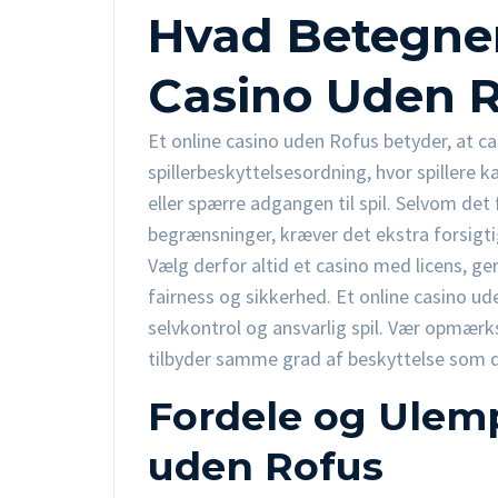
Hvad Betegner
Casino Uden 
Et online casino uden Rofus betyder, at ca
spillerbeskyttelsesordning, hvor spillere k
eller spærre adgangen til spil. Selvom det 
begrænsninger, kræver det ekstra forsigt
Vælg derfor altid et casino med licens, g
fairness og sikkerhed. Et online casino ude
selvkontrol og ansvarlig spil. Vær opmærk
tilbyder samme grad af beskyttelse som d
Fordele og Ulem
uden Rofus