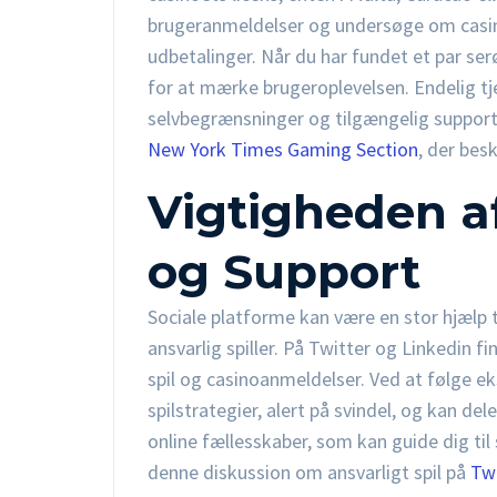
brugeranmeldelser og undersøge om casino
udbetalinger. Når du har fundet et par ser
for at mærke brugeroplevelsen. Endelig tj
selvbegrænsninger og tilgængelig support.
New York Times Gaming Section
, der bes
Vigtigheden a
og Support
Sociale platforme kan være en stor hjælp t
ansvarlig spiller. På Twitter og Linkedin fi
spil og casinoanmeldelser. Ved at følge eks
spilstrategier, alert på svindel, og kan del
online fællesskaber, som kan guide dig til 
denne diskussion om ansvarligt spil på
Tw