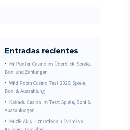
Entradas recientes
Mr Punter Casino im Überblick: Spiele,
Boni und Zahlungen
Wild Robin Casino Test 2026: Spiele,
Boni & Auszahlung
Kakadu Casino im Test: Spiele, Boni &
Auszahlungen
Müzik Akış Hizmetlerinin Evrimi ve
Kullanıcı Tercihleri