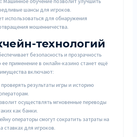
:
Машинное обучение позволит улучшить
ведливые шансы для игроков.
т использоваться для обнаружения
отвращения мошенничества.
кчейн-технологий
беспечивает безопасность и прозрачность
о ее применение в онлайн-казино станет ещё
еимущества включают:
 проверять результаты игры и историю
 операторам.
зволит осуществлять мгновенные переводы
аких как банки.
йну операторы смогут сократить затраты на
а ставках для игроков.