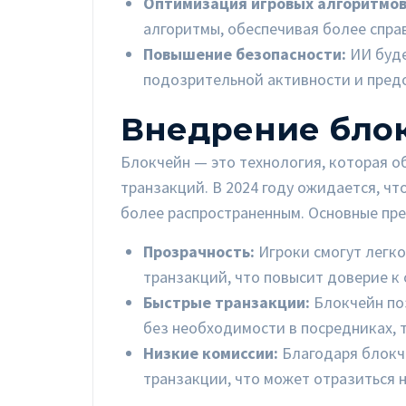
Оптимизация игровых алгоритмов
алгоритмы, обеспечивая более спра
Повышение безопасности:
ИИ буде
подозрительной активности и пред
Внедрение бло
Блокчейн — это технология, которая о
транзакций. В 2024 году ожидается, чт
более распространенным. Основные пр
Прозрачность:
Игроки смогут легко
транзакций, что повысит доверие к
Быстрые транзакции:
Блокчейн по
без необходимости в посредниках, т
Низкие комиссии:
Благодаря блокче
транзакции, что может отразиться н