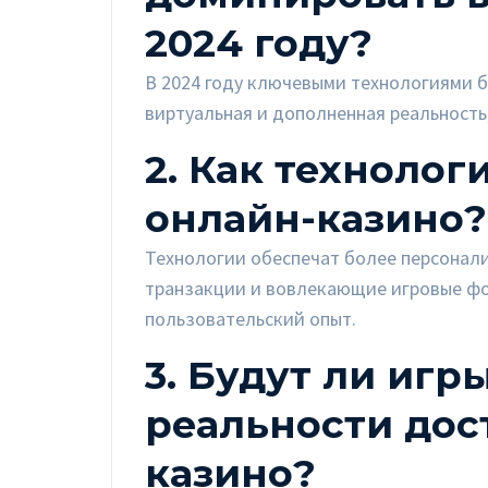
2024 году?
В 2024 году ключевыми технологиями б
виртуальная и дополненная реальность
2. Как технолог
онлайн-казино?
Технологии обеспечат более персонал
транзакции и вовлекающие игровые фо
пользовательский опыт.
3. Будут ли игр
реальности дос
казино?