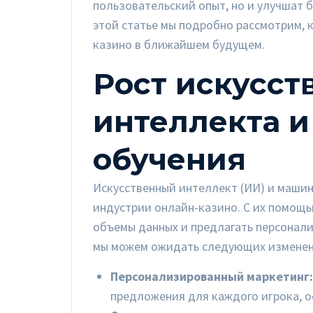
пользовательский опыт, но и улучшат б
этой статье мы подробно рассмотрим, 
казино в ближайшем будущем.
Рост искусст
интеллекта 
обучения
Искусственный интеллект (ИИ) и машин
индустрии онлайн-казино. С их помощ
объемы данных и предлагать персонали
мы можем ожидать следующих изменен
Персонализированный маркетинг:
предложения для каждого игрока, о