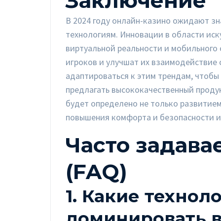
Заключение
В 2024 году онлайн-казино ожидают з
технологиям. Инновации в области иск
виртуальной реальности и мобильного
игроков и улучшат их взаимодействие
адаптироваться к этим трендам, чтобы
предлагать высококачественный проду
будет определено не только развитием
повышения комфорта и безопасности 
Часто задав
(FAQ)
1. Какие технол
доминировать в