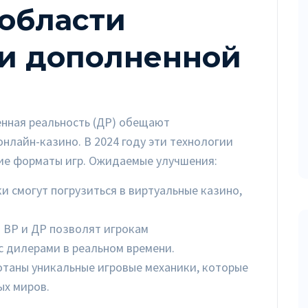
области
 и дополненной
енная реальность (ДР) обещают
нлайн-казино. В 2024 году эти технологии
ие форматы игр. Ожидаемые улучшения:
и смогут погрузиться в виртуальные казино,
:
ВР и ДР позволят игрокам
с дилерами в реальном времени.
таны уникальные игровые механики, которые
ых миров.