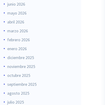
junio 2026
mayo 2026
abril 2026
marzo 2026
febrero 2026
enero 2026
diciembre 2025
noviembre 2025
octubre 2025
septiembre 2025
agosto 2025
julio 2025