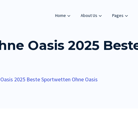
Home
About Us
Pages
hne Oasis 2025 Best
 Oasis 2025 Beste Sportwetten Ohne Oasis