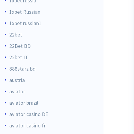
1xbet russia
1xbet Russian
1xbet russian1
22bet
22Bet BD
22bet IT
888starz bd
austria
aviator
aviator brazil
aviator casino DE
aviator casino fr