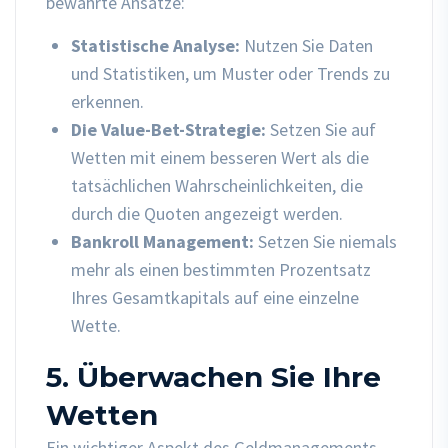
bewährte Ansätze:
Statistische Analyse:
Nutzen Sie Daten
und Statistiken, um Muster oder Trends zu
erkennen.
Die Value-Bet-Strategie:
Setzen Sie auf
Wetten mit einem besseren Wert als die
tatsächlichen Wahrscheinlichkeiten, die
durch die Quoten angezeigt werden.
Bankroll Management:
Setzen Sie niemals
mehr als einen bestimmten Prozentsatz
Ihres Gesamtkapitals auf eine einzelne
Wette.
5. Überwachen Sie Ihre
Wetten
Ein wichtiger Aspekt des Geldmanagements