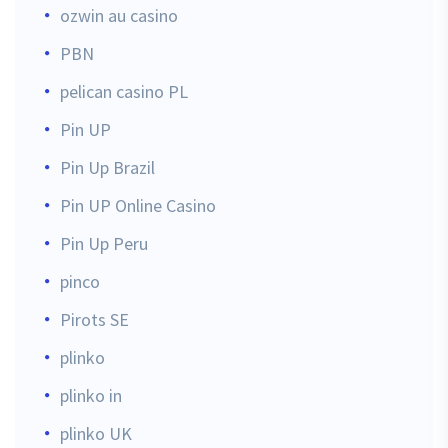
ozwin au casino
PBN
pelican casino PL
Pin UP
Pin Up Brazil
Pin UP Online Casino
Pin Up Peru
pinco
Pirots SE
plinko
plinko in
plinko UK