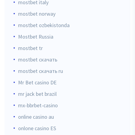
mostbet italy
mostbet norway
mostbet ozbekistonda
Mostbet Russia
mostbet tr
mostbet скачать
mostbet скачать ru
Mr Bet casino DE
mr jack bet brazil
mx-bbrbet-casino
online casino au
onlone casino ES