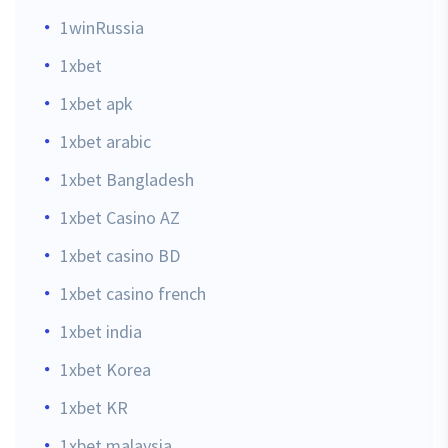
1winRussia
1xbet
1xbet apk
1xbet arabic
1xbet Bangladesh
1xbet Casino AZ
1xbet casino BD
1xbet casino french
1xbet india
1xbet Korea
1xbet KR
1xbet malaysia