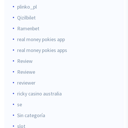
plinko_pl
Qizilbilet
Ramenbet
real money pokies app
real money pokies apps
Review
Reviewe
reviewer
ricky casino australia
se
Sin categoría
slot