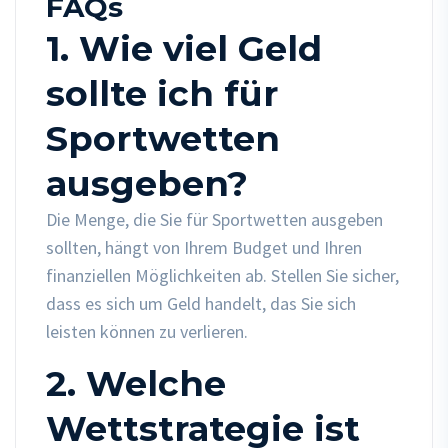
FAQs
1. Wie viel Geld
sollte ich für
Sportwetten
ausgeben?
Die Menge, die Sie für Sportwetten ausgeben
sollten, hängt von Ihrem Budget und Ihren
finanziellen Möglichkeiten ab. Stellen Sie sicher,
dass es sich um Geld handelt, das Sie sich
leisten können zu verlieren.
2. Welche
Wettstrategie ist