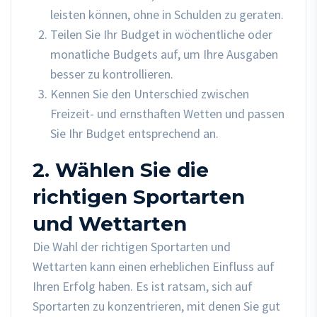
leisten können, ohne in Schulden zu geraten.
Teilen Sie Ihr Budget in wöchentliche oder
monatliche Budgets auf, um Ihre Ausgaben
besser zu kontrollieren.
Kennen Sie den Unterschied zwischen
Freizeit- und ernsthaften Wetten und passen
Sie Ihr Budget entsprechend an.
2. Wählen Sie die
richtigen Sportarten
und Wettarten
Die Wahl der richtigen Sportarten und
Wettarten kann einen erheblichen Einfluss auf
Ihren Erfolg haben. Es ist ratsam, sich auf
Sportarten zu konzentrieren, mit denen Sie gut