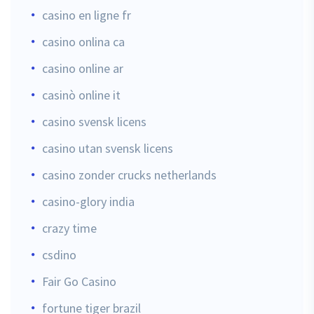
casino en ligne fr
casino onlina ca
casino online ar
casinò online it
casino svensk licens
casino utan svensk licens
casino zonder crucks netherlands
casino-glory india
crazy time
csdino
Fair Go Casino
fortune tiger brazil