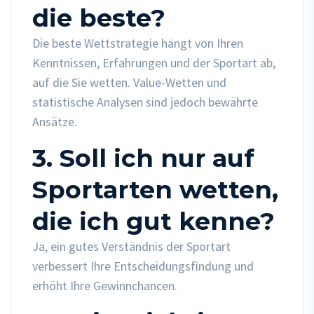
die beste?
Die beste Wettstrategie hängt von Ihren
Kenntnissen, Erfahrungen und der Sportart ab,
auf die Sie wetten. Value-Wetten und
statistische Analysen sind jedoch bewährte
Ansätze.
3. Soll ich nur auf
Sportarten wetten,
die ich gut kenne?
Ja, ein gutes Verständnis der Sportart
verbessert Ihre Entscheidungsfindung und
erhöht Ihre Gewinnchancen.