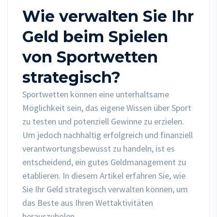
Wie verwalten Sie Ihr
Geld beim Spielen
von Sportwetten
strategisch?
Sportwetten können eine unterhaltsame
Möglichkeit sein, das eigene Wissen über Sport
zu testen und potenziell Gewinne zu erzielen.
Um jedoch nachhaltig erfolgreich und finanziell
verantwortungsbewusst zu handeln, ist es
entscheidend, ein gutes Geldmanagement zu
etablieren. In diesem Artikel erfahren Sie, wie
Sie Ihr Geld strategisch verwalten können, um
das Beste aus Ihren Wettaktivitäten
herauszuholen.