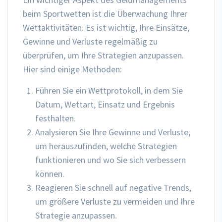
beim Sportwetten ist die Überwachung Ihrer
Wettaktivitäten. Es ist wichtig, Ihre Einsätze,
Gewinne und Verluste regelmäßig zu
überprüfen, um Ihre Strategien anzupassen.
Hier sind einige Methoden:
Führen Sie ein Wettprotokoll, in dem Sie
Datum, Wettart, Einsatz und Ergebnis
festhalten.
Analysieren Sie Ihre Gewinne und Verluste,
um herauszufinden, welche Strategien
funktionieren und wo Sie sich verbessern
können.
Reagieren Sie schnell auf negative Trends,
um größere Verluste zu vermeiden und Ihre
Strategie anzupassen.