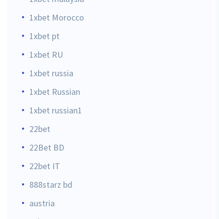
1xbet Morocco
1xbet pt
1xbet RU
1xbet russia
1xbet Russian
1xbet russian1
22bet
22Bet BD
22bet IT
888starz bd
austria