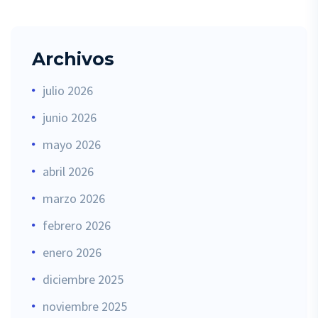
Archivos
julio 2026
junio 2026
mayo 2026
abril 2026
marzo 2026
febrero 2026
enero 2026
diciembre 2025
noviembre 2025