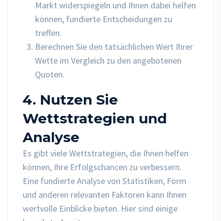
Markt widerspiegeln und Ihnen dabei helfen
können, fundierte Entscheidungen zu
treffen.
Berechnen Sie den tatsächlichen Wert Ihrer
Wette im Vergleich zu den angebotenen
Quoten.
4. Nutzen Sie
Wettstrategien und
Analyse
Es gibt viele Wettstrategien, die Ihnen helfen
können, Ihre Erfolgschancen zu verbessern.
Eine fundierte Analyse von Statistiken, Form
und anderen relevanten Faktoren kann Ihnen
wertvolle Einblicke bieten. Hier sind einige