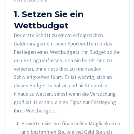
1. Setzen Sie ein
Wettbudget
Der erste Schritt zu einem erfolgreichen
Geldmanagement beim Sportwetten ist das
Festlegen eines Wettbudgets. Ihr Budget sollte
den Betrag umfassen, den Sie bereit sind zu
verlieren, ohne dass dies zu finanziellen
Schwierigkeiten führt. Es ist wichtig, sich an
dieses Budget zu halten und nicht darüber
hinaus zu wetten, selbst wenn die Versuchung
groß ist. Hier sind einige Tipps zur Festlegung
Ihres Wettbudgets:
Bewerten Sie Ihre finanziellen Möglichkeiten
und bestimmen Sie, wie viel Geld Sie sich