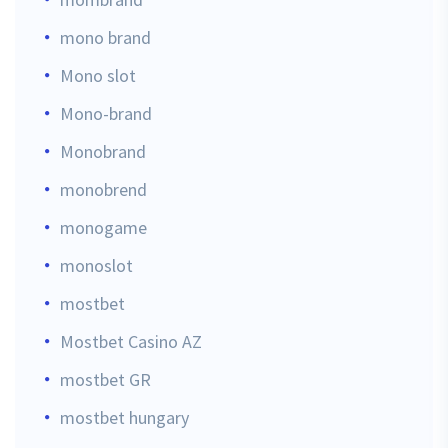
mono brand
Mono slot
Mono-brand
Monobrand
monobrend
monogame
monoslot
mostbet
Mostbet Casino AZ
mostbet GR
mostbet hungary