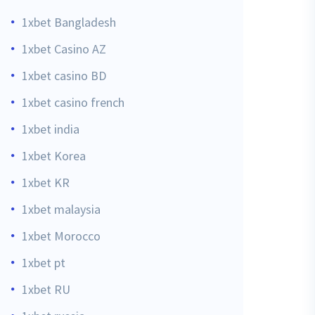
1xbet Bangladesh
1xbet Casino AZ
1xbet casino BD
1xbet casino french
1xbet india
1xbet Korea
1xbet KR
1xbet malaysia
1xbet Morocco
1xbet pt
1xbet RU