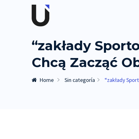
“zakłady Sporto
Chcą Zacząć O
Home
Sin categoría
“zakłady Sport