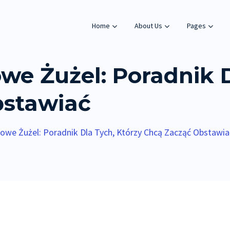
Home
About Us
Pages
we Żużel: Poradnik D
bstawiać
owe Żużel: Poradnik Dla Tych, Którzy Chcą Zacząć Obstawia