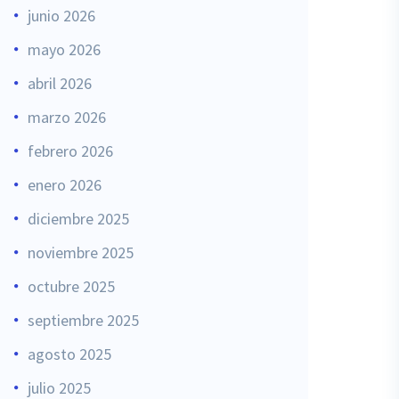
junio 2026
mayo 2026
abril 2026
marzo 2026
febrero 2026
enero 2026
diciembre 2025
noviembre 2025
octubre 2025
septiembre 2025
agosto 2025
julio 2025