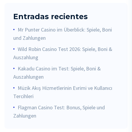
Entradas recientes
Mr Punter Casino im Überblick: Spiele, Boni
und Zahlungen
Wild Robin Casino Test 2026: Spiele, Boni &
Auszahlung
Kakadu Casino im Test: Spiele, Boni &
Auszahlungen
Müzik Akış Hizmetlerinin Evrimi ve Kullanıcı
Tercihleri
Flagman Casino Test: Bonus, Spiele und
Zahlungen