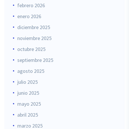
febrero 2026
enero 2026
diciembre 2025
noviembre 2025
octubre 2025
septiembre 2025
agosto 2025
julio 2025
junio 2025
mayo 2025
abril 2025
marzo 2025