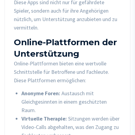
Diese Apps sind nicht nur für gefährdete
Spieler, sondern auch für ihre Angehörigen
nützlich, um Unterstützung anzubieten und zu
vermitteln.
Online-Plattformen der
Unterstützung
Online-Plattformen bieten eine wertvolle
Schnittstelle für Betroffene und Fachleute.
Diese Plattformen ermöglichen:
Anonyme Foren:
Austausch mit
Gleichgesinnten in einem geschützten
Raum.
Virtuelle Therapie:
Sitzungen werden über
Video-Calls abgehalten, was den Zugang zu