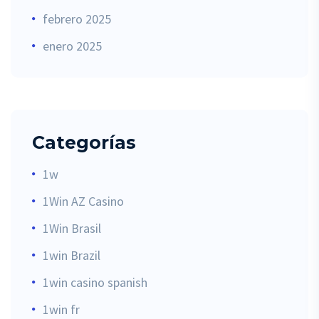
febrero 2025
enero 2025
Categorías
1w
1Win AZ Casino
1Win Brasil
1win Brazil
1win casino spanish
1win fr