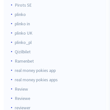
Pirots SE
plinko
plinko in
plinko UK
plinko_pl
Qizilbilet
Ramenbet
real money pokies app
real money pokies apps
Review
Reviewe
reviewer