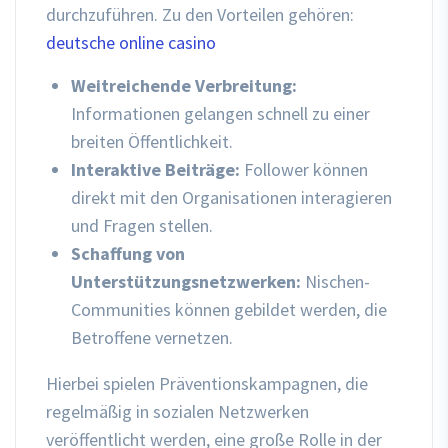
durchzuführen. Zu den Vorteilen gehören:
deutsche online casino
Weitreichende Verbreitung:
Informationen gelangen schnell zu einer
breiten Öffentlichkeit.
Interaktive Beiträge:
Follower können
direkt mit den Organisationen interagieren
und Fragen stellen.
Schaffung von
Unterstützungsnetzwerken:
Nischen-
Communities können gebildet werden, die
Betroffene vernetzen.
Hierbei spielen Präventionskampagnen, die
regelmäßig in sozialen Netzwerken
veröffentlicht werden, eine große Rolle in der