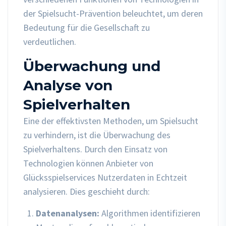
der Spielsucht-Prävention beleuchtet, um deren
Bedeutung für die Gesellschaft zu
verdeutlichen.
Überwachung und
Analyse von
Spielverhalten
Eine der effektivsten Methoden, um Spielsucht
zu verhindern, ist die Überwachung des
Spielverhaltens. Durch den Einsatz von
Technologien können Anbieter von
Glücksspielservices Nutzerdaten in Echtzeit
analysieren. Dies geschieht durch:
Datenanalysen:
Algorithmen identifizieren