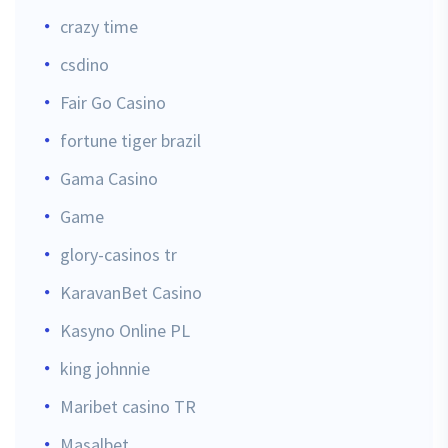
crazy time
csdino
Fair Go Casino
fortune tiger brazil
Gama Casino
Game
glory-casinos tr
KaravanBet Casino
Kasyno Online PL
king johnnie
Maribet casino TR
Masalbet