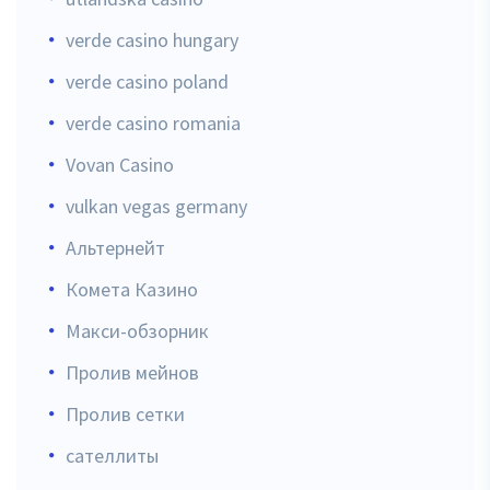
verde casino hungary
verde casino poland
verde casino romania
Vovan Casino
vulkan vegas germany
Альтернейт
Комета Казино
Макси-обзорник
Пролив мейнов
Пролив сетки
сателлиты