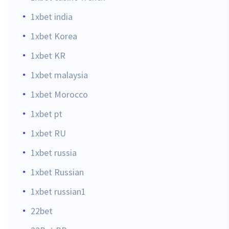
1xbet india
1xbet Korea
1xbet KR
1xbet malaysia
1xbet Morocco
1xbet pt
1xbet RU
1xbet russia
1xbet Russian
1xbet russian1
22bet