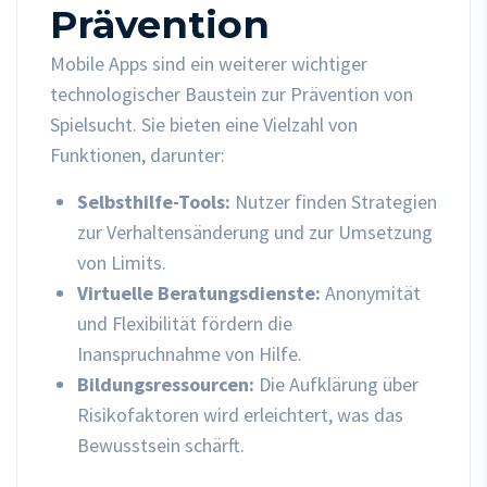
Prävention
Mobile Apps sind ein weiterer wichtiger
technologischer Baustein zur Prävention von
Spielsucht. Sie bieten eine Vielzahl von
Funktionen, darunter:
Selbsthilfe-Tools:
Nutzer finden Strategien
zur Verhaltensänderung und zur Umsetzung
von Limits.
Virtuelle Beratungsdienste:
Anonymität
und Flexibilität fördern die
Inanspruchnahme von Hilfe.
Bildungsressourcen:
Die Aufklärung über
Risikofaktoren wird erleichtert, was das
Bewusstsein schärft.