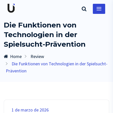
Die Funktionen von
Technologien in der
Spielsucht-Prävention
Home
Review
Die Funktionen von Technologien in der Spielsucht-
Prävention
1 de marzo de 2026