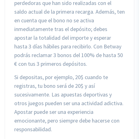
perdedoras que han sido realizadas con el
saldo actual de la primera recarga. Además, ten
en cuenta que el bono no se activa
inmediatamente tras el depósito; debes
apostar la totalidad del importe y esperar
hasta 3 días hábiles para recibirlo. Con Betway
podrás reclamar 3 bonos del 100% de hasta 50
con tus 3 primeros depósitos.
Si depositas, por ejemplo, 20$ cuando te
registras, tu bono será de 20$ y así
sucesivamente. Las apuestas deportivas y
otros juegos pueden ser una actividad adictiva.
Apostar puede ser una experiencia
emocionante, pero siempre debe hacerse con
responsabilidad.