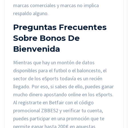
marcas comerciales y marcas no implica
respaldo alguno.
Preguntas Frecuentes
Sobre Bonos De
Bienvenida
Mientras que hay un montón de datos
disponibles para el futbol o el baloncesto, el
sector de los eSports todavía es un recién
llegado. Por eso, si sabes de ello, puedes ganar
mucho dinero apostando online en los eSports.
Al registrarte en Betfair con el código
promocional ZBBES2 y verificar tu cuenta,
puedes participar en una promoción que te
permite ganar hasta 200 € en apuestas