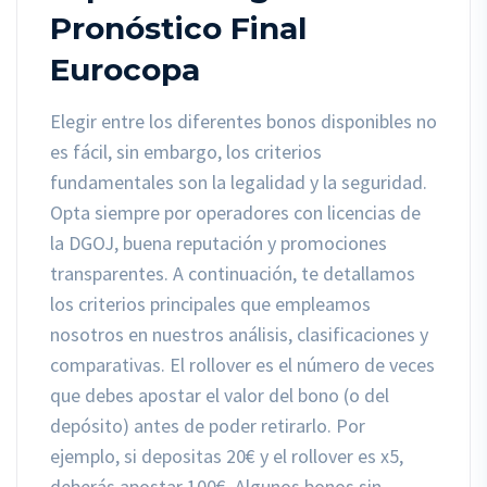
Pronóstico Final
Eurocopa
Elegir entre los diferentes bonos disponibles no
es fácil, sin embargo, los criterios
fundamentales son la legalidad y la seguridad.
Opta siempre por operadores con licencias de
la DGOJ, buena reputación y promociones
transparentes. A continuación, te detallamos
los criterios principales que empleamos
nosotros en nuestros análisis, clasificaciones y
comparativas. El rollover es el número de veces
que debes apostar el valor del bono (o del
depósito) antes de poder retirarlo. Por
ejemplo, si depositas 20€ y el rollover es x5,
deberás apostar 100€. Algunos bonos sin