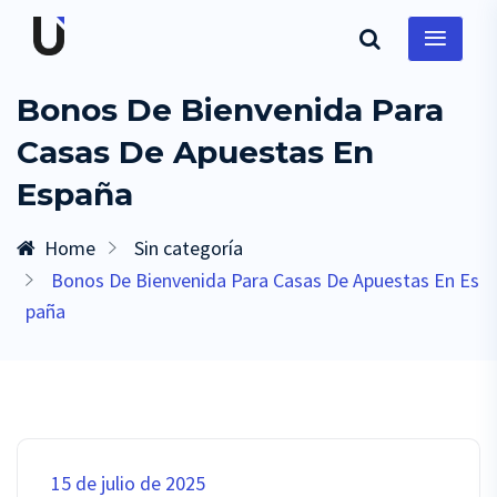
Bonos De Bienvenida Para
Casas De Apuestas En
España
Home
Sin categoría
Bonos De Bienvenida Para Casas De Apuestas En Es
paña
15 de julio de 2025