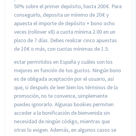
50% sobre el primer depósito, hasta 200 €. Para
conseguirlo, deposita un mínimo de 20 € y
apuesta el importe de depósito + bono ocho
veces (rollover x8) a cuota mínima 2.00 en un
plazo de 7 días. Debes realizar cinco apuestas
de 10 € o más, con cuotas mínimas de 1.5.
estar permitidos en España y cuáles son los
mejores en función de tus gustos. Ningún bono
es de obligada aceptación por el usuario, así
que, si después de leer bien los términos de la
promoción, no te convence, simplemente
puedes ignorarlo. Algunas bookies permiten
acceder a la bonificación de bienvenida sin
necesidad de ningún código, mientras que
otras lo exigen. Además, en algunos casos se