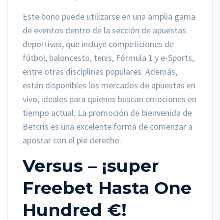
Este bono puede utilizarse en una amplia gama
de eventos dentro de la sección de apuestas
deportivas, que incluye competiciones de
fútbol, baloncesto, tenis, Fórmula 1 y e-Sports,
entre otras disciplinas populares. Además,
están disponibles los mercados de apuestas en
vivo, ideales para quienes buscan emociones en
tiempo actual. La promoción de bienvenida de
Betcris es una excelente forma de comenzar a
apostar con el pie derecho.
Versus – ¡super
Freebet Hasta One
Hundred €!