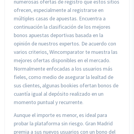
numerosas ofertas de registro que estos sitios
ofrecen, especialmente al registrarse en
múltiples casas de apuestas. Encuentra a
continuación la clasificación de los mejores
bonos apuestas deportivas basada en la
opinión de nuestros expertos. De acuerdo con
varios criterios, Wincomparator te muestra las
mejores ofertas disponibles en el mercado.
Normalmente enfocadas a los usuarios más
fieles, como medio de asegurar la lealtad de
sus clientes, algunas bookies ofertan bonos de
cuantía igual al depósito realizado en un
momento puntual y recurrente.
Aunque el importe es menor, es ideal para
probar la plataforma sin riesgo. Gran Madrid
premia a sus nuevos usuarios con un bono del