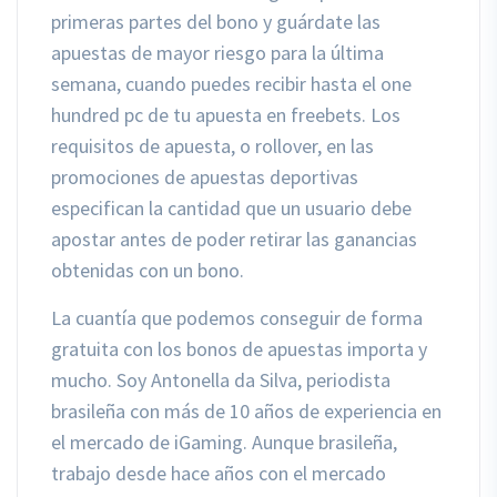
primeras partes del bono y guárdate las
apuestas de mayor riesgo para la última
semana, cuando puedes recibir hasta el one
hundred pc de tu apuesta en freebets. Los
requisitos de apuesta, o rollover, en las
promociones de apuestas deportivas
especifican la cantidad que un usuario debe
apostar antes de poder retirar las ganancias
obtenidas con un bono.
La cuantía que podemos conseguir de forma
gratuita con los bonos de apuestas importa y
mucho. Soy Antonella da Silva, periodista
brasileña con más de 10 años de experiencia en
el mercado de iGaming. Aunque brasileña,
trabajo desde hace años con el mercado