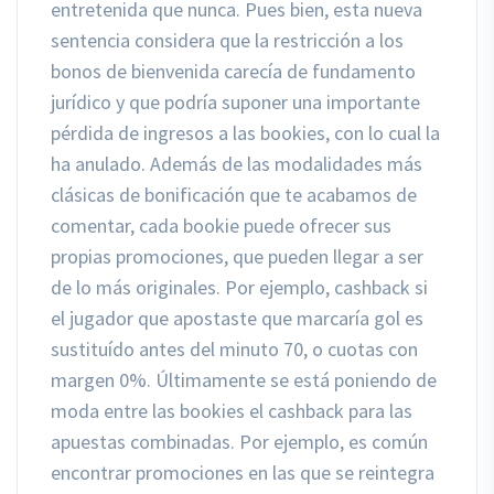
entretenida que nunca. Pues bien, esta nueva
sentencia considera que la restricción a los
bonos de bienvenida carecía de fundamento
jurídico y que podría suponer una importante
pérdida de ingresos a las bookies, con lo cual la
ha anulado. Además de las modalidades más
clásicas de bonificación que te acabamos de
comentar, cada bookie puede ofrecer sus
propias promociones, que pueden llegar a ser
de lo más originales. Por ejemplo, cashback si
el jugador que apostaste que marcaría gol es
sustituído antes del minuto 70, o cuotas con
margen 0%. Últimamente se está poniendo de
moda entre las bookies el cashback para las
apuestas combinadas. Por ejemplo, es común
encontrar promociones en las que se reintegra