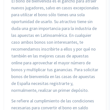
El bono de bienvenida es el gancho para atraer
nuevos jugadores, salvo en casos excepcionales
para utilizar el bono sólo tienes una sola
oportunidad de usarlo. Su atractivo tiene sin
duda una gran importancia para la industria de
las apuestas en Latinoamérica. En cualquier
caso ambos bonos son interesantes, te
recomendamos inscribirte a ellos y por qué no
también en las mejores casas de apuestas
online para aprovechar el mayor número de
bonos y multiplicar tus ganancias. Para solicitar
bonos de bienvenida en las casas de apuestas
de España necesitas registrarte y,
normalmente, realizar un primer depósito.
Se refiere al cumplimiento de las condiciones
necesarias para convertir el bono en saldo