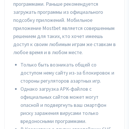
программами. Раньше рекомендуется
загружать программы из официального
подсобку приложений. Мобильное
приложение Mostbet является совершенным
решением для таких, кто хочет имеешь
доступ к своим любимым играм же ставкам в
любое время и в любом месте.
Только быть возникать общей со
доступом нему сайту из-за блокировок и
стороны регуляторов азартных игр.
Однако загрузка APK-файлов с
официальных сайтов может могут
опасной и подвергнуть ваш смартфон
риску заражения вирусами только
вредоносными программами.