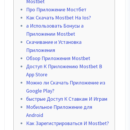
Mostbet
Про Приложение Мостбет
Как Скачать Mostbet На Ios?
а Использовать Бонусы а
Приложении Mostbet
Скачивание и Установка
Приложения
Обзор Приложения Mostbet
Доступ К Приложению Mostbet В
App Store
Можно ли Скачать Приложение из
Google Play?
быстрые Доступ К Ставкам И Играм
Мобильное Приложение для
Android
Как Зарегистрироваться И Mostbet?