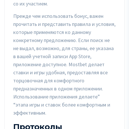
со их участием.
Прежде чем использовать бонус, важен
прочитать и представить правила и условия,
которые применяются ко данному
конкретному предложению. Если поиск не
не выдал, возможно, для страны, ее указана
в вашей учетной записи App Store,
приложение доступное. Mostbet делает
ставки и игры удобная, предоставляя все
торцовочная для комфортного
предназначенных в одном приложении.
Использование приложения делаете”
“этапа игры и ставок более комфортным и
эффективным.
Протоколы