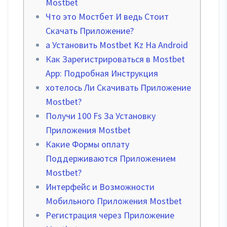
Mostbet
Что это Мостбет И ведь Стоит
Скачать Приложение?
а Установить Mostbet Kz На Android
Как Зарегистрироваться в Mostbet
App: Подробная Инструкция
хотелось Ли Скачивать Приложение
Mostbet?
Получи 100 Fs За Установку
Приложения Mostbet
Какие Формы оплату
Поддерживаются Приложением
Mostbet?
Интерфейс и Возможности
Мобильного Приложения Mostbet
Регистрация через Приложение