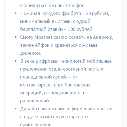
скачиваться на наш телефон.
Номинал каждого фрибета – 20 рублей,
минимальный выигрыш с одной
бесплатной ставки – 100 рублей.
Смогу Mostbet casino скачать на Андроид
также Айфон и сражаться с живым
дилером.
В веке цифровых технологий мобильные
приложения стали составной частью
повседневной своей — от
контактировать до банковских
операций, от покупок вплоть
развлечений.
Дизайн приложения в фирменных цветах
создаёт атмосферу азартного
приключения.