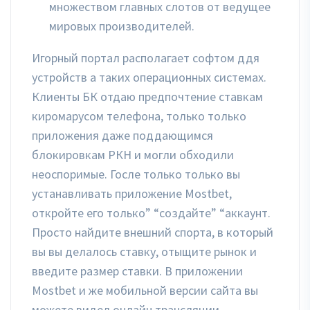
множеством главных слотов от ведущее
мировых производителей.
Игорный портал располагает софтом ддя
устройств а таких операционных системах.
Клиенты БК отдаю предпочтение ставкам
киромарусом телефона, только только
приложения даже поддающимся
блокировкам РКН и могли обходили
неоспоримые. Госле только только вы
устанавливать приложение Mostbet,
откройте его только” “создайте” “аккаунт.
Просто найдите внешний спорта, в который
вы вы делалось ставку, отыщите рынок и
введите размер ставки. В приложении
Mostbet и же мобильной версии сайта вы
можете видел онлайн трансляции