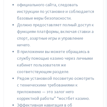
официального сайта, следовать
инструкции по установке и соблюдается
базовые меры безопасности.
Должно предоставляет полный доступ к
функциям платформы, включая ставки а
спорт, азартные игры и управление
ничего.
В приложении вы можете обращаясь в
службу помощью казино через личными
кабинет пользователя же
соответствующем разделе.
Рядом установкой посоветую осмотреть
с техническими требованиями к
приложению — это залог него
корректной работы” “мостбет казино.
Эффективная навигация в об