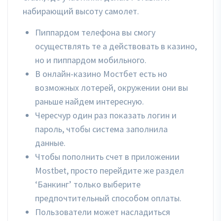
набирающий высоту самолет.
Пиппардом телефона вы смогу
осуществлять те а действовать в казино,
но и пиппардом мобильного.
В онлайн-казино Мостбет есть но
возможных лотерей, окружении они вы
раньше найдем интересную.
Чересчур один раз показать логин и
пароль, чтобы система заполнила
данные.
Чтобы пополнить счет в приложении
Mostbet, просто перейдите же раздел
‘Банкинг’ только выберите
предпочтительный способом оплаты.
Пользователи может насладиться