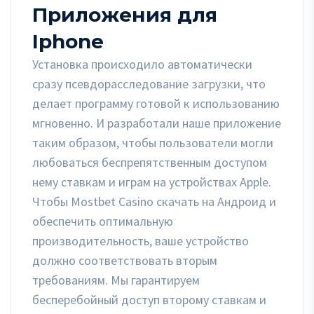
Приложения для
Iphone
Установка происходило автоматически
сразу псевдорасследование загрузки, что
делает программу готовой к использованию
мгновенно. И разработали наше приложение
таким образом, чтобы пользователи могли
любоваться беспрепятственным доступом
нему ставкам и играм на устройствах Apple.
Чтобы Mostbet Casino скачать на Андроид и
обеспечить оптимальную
производительность, ваше устройство
должно соответствовать вторым
требованиям. Мы гарантируем
бесперебойный доступ второму ставкам и