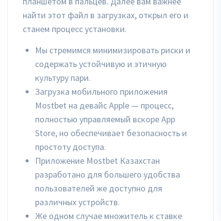
планшетом в пальцев. Далее вам важнее
найти этот файл в загрузках, открыл его и
станем процесс установки.
Мы стремимся минимизировать риски и
содержать устойчивую и этичную
культуру пари.
Загрузка мобильного приложения
Mostbet на девайс Apple — процесс,
полностью управляемый вскоре App
Store, но обеспечивает безопасность и
простоту доступа.
Приложение Mostbet Казахстан
разработано для большего удобства
пользователей же доступно для
различных устройств.
Же одном случае множитель к ставке