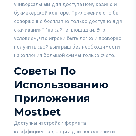
универсальным ддя доступа нему казино и
букмекерской конторе. Приложение ото бк
совершенно бесплатно только доступно ддя
скачивания” “на сайте площадки. Это
условием, что игроки быть легко и проворно
получить свой выигрыш без необходимости
накопления большой суммы только счете.
Советы По
Использованию
Приложения
Mostbet
Доступны настройки формата
коэффициентов, опции дли пополнения и