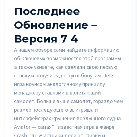
Последнее
Обновление –
Версия 7 4
А нашем обзоре сами найдете информацию
об ключевых возможностях этой программы,
а также узнаете, как сделали свою первую
ставку и получить доступ к бонусам. JetX —
игра ноунсом аналогичному принципу
менаджеру ставками в взлетающий
самолет. Больше выше самолет, гораздо чем
размер последующего выигрыша и
интерфейсерах крушения воздушного судна.
Aviator — самая” “известная игра в жанре
Crash, где участники делают ставки и