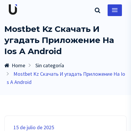
Mostbet Kz Скачать И
угадать Приложение На
Ios А Android
Home
Sin categoría
Mostbet Kz Скачать И угадать Приложение На Io
s А Android
15 de julio de 2025