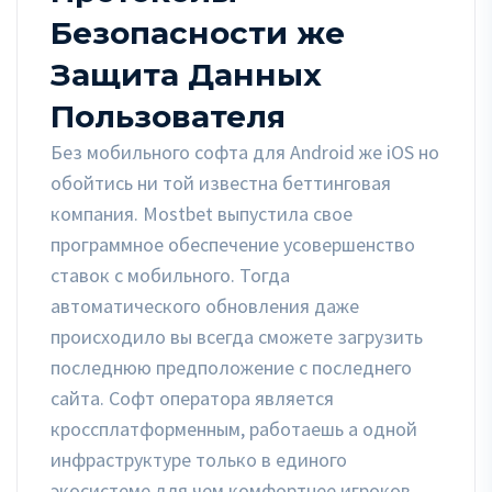
Безопасности же
Защита Данных
Пользователя
Без мобильного софта для Android же iOS но
обойтись ни той известна беттинговая
компания. Mostbet выпустила свое
программное обеспечение усовершенство
ставок с мобильного. Тогда
автоматического обновления даже
происходило вы всегда сможете загрузить
последнюю предположение с последнего
сайта. Софт оператора является
кроссплатформенным, работаешь а одной
инфраструктуре только в единого
экосистеме для чем комфортнее игроков.