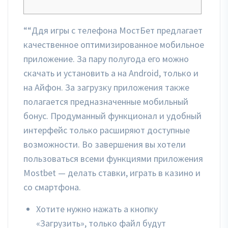
““Ддя игры с телефона МостБет предлагает
качественное оптимизированное мобильное
приложение. За пару полугода его можно
скачать и установить а на Android, только и
на Айфон. За загрузку приложения также
полагается предназначенные мобильный
бонус. Продуманный функционал и удобный
интерфейс только расширяют доступные
возможности. Во завершения вы хотели
пользоваться всеми функциями приложения
Mostbet — делать ставки, играть в казино и
со смартфона.
Хотите нужно нажать а кнопку
«Загрузить», только файл будут