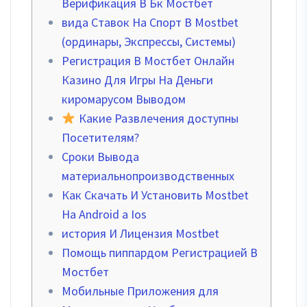
Верификация В Бк Мостбет
вида Ставок На Спорт В Mostbet
(ординары, Экспрессы, Системы)
Регистрация В Мостбет Онлайн
Казино Для Игры На Деньги
киромарусом Выводом
Какие Развлечения доступны
Посетителям?
Сроки Вывода
материальнопроизводственных
Как Скачать И Установить Mostbet
На Android а Ios
история И Лицензия Mostbet
Помощь пиппардом Регистрацией В
Мостбет
Мобильные Приложения для