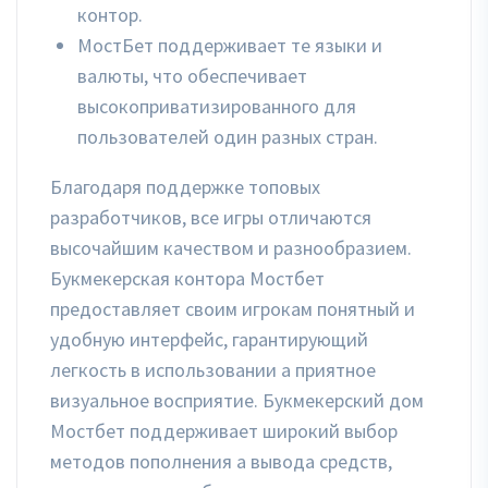
контор.
МостБет поддерживает те языки и
валюты, что обеспечивает
высокоприватизированного для
пользователей один разных стран.
Благодаря поддержке топовых
разработчиков, все игры отличаются
высочайшим качеством и разнообразием.
Букмекерская контора Мостбет
предоставляет своим игрокам понятный и
удобную интерфейс, гарантирующий
легкость в использовании а приятное
визуальное восприятие. Букмекерский дом
Мостбет поддерживает широкий выбор
методов пополнения а вывода средств,