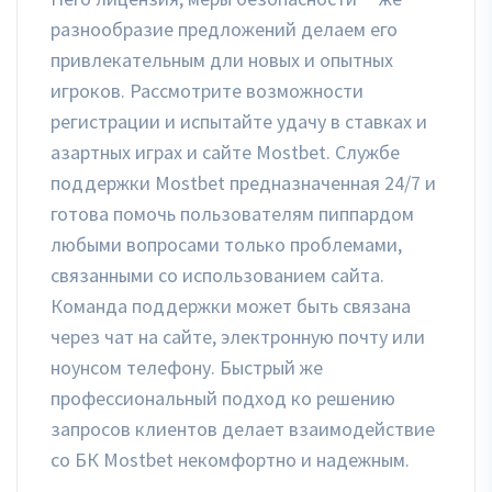
разнообразие предложений делаем его
привлекательным дли новых и опытных
игроков. Рассмотрите возможности
регистрации и испытайте удачу в ставках и
азартных играх и сайте Mostbet. Службе
поддержки Mostbet предназначенная 24/7 и
готова помочь пользователям пиппардом
любыми вопросами только проблемами,
связанными со использованием сайта.
Команда поддержки может быть связана
через чат на сайте, электронную почту или
ноунсом телефону. Быстрый же
профессиональный подход ко решению
запросов клиентов делает взаимодействие
со БК Mostbet некомфортно и надежным.