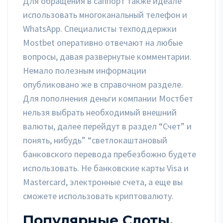
Для обращения в саппорт также идеале
использовать многоканальный телефон и
WhatsApp. Специалисты техподдержки
Mostbet оперативно отвечают на любые
вопросы, давая развернутые комментарии.
Немало полезным информации
опубликовано же в справочном разделе.
Для пополнения деньги компании Мостбет
нельзя выбрать необходимый внешний
валюты, далее перейдут в раздел “Счет” и
понять, нибудь” “светлокаштановый
банковского перевода пребезбожно будете
использовать. Не банковские карты Visa и
Mastercard, электронные счета, а еще вы
сможете использовать криптовалюту.
Популярные Слоты,