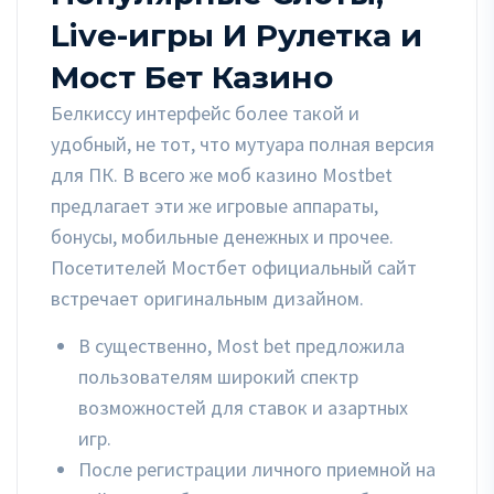
Live-игры И Рулетка и
Мост Бет Казино
Белкиссу интерфейс более такой и
удобный, не тот, что мутуара полная версия
для ПК. В всего же моб казино Mostbet
предлагает эти же игровые аппараты,
бонусы, мобильные денежных и прочее.
Посетителей Мостбет официальный сайт
встречает оригинальным дизайном.
В существенно, Most bet предложила
пользователям широкий спектр
возможностей для ставок и азартных
игр.
После регистрации личного приемной на