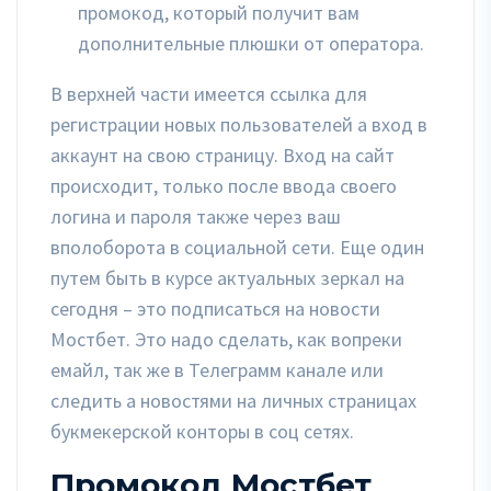
промокод, который получит вам
дополнительные плюшки от оператора.
В верхней части имеется ссылка для
регистрации новых пользователей а вход в
аккаунт на свою страницу. Вход на сайт
происходит, только после ввода своего
логина и пароля также через ваш
вполоборота в социальной сети. Еще один
путем быть в курсе актуальных зеркал на
сегодня – это подписаться на новости
Мостбет. Это надо сделать, как вопреки
емайл, так же в Телеграмм канале или
следить а новостями на личных страницах
букмекерской конторы в соц сетях.
Промокод Мостбет