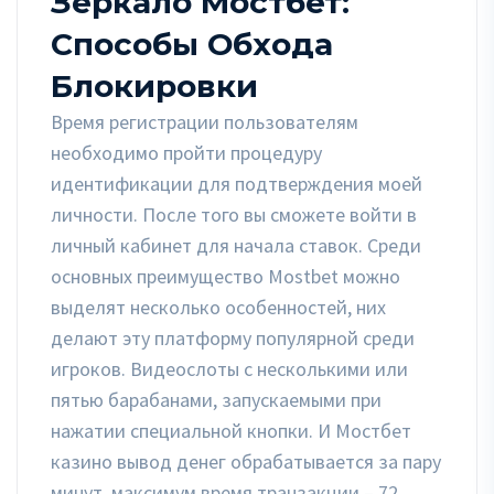
Зеркало Мостбет:
Способы Обхода
Блокировки
Время регистрации пользователям
необходимо пройти процедуру
идентификации для подтверждения моей
личности. После того вы сможете войти в
личный кабинет для начала ставок. Среди
основных преимущество Mostbet можно
выделят несколько особенностей, них
делают эту платформу популярной среди
игроков. Видеослоты с несколькими или
пятью барабанами, запускаемыми при
нажатии специальной кнопки. И Мостбет
казино вывод денег обрабатывается за пару
минут, максимум время транзакции – 72