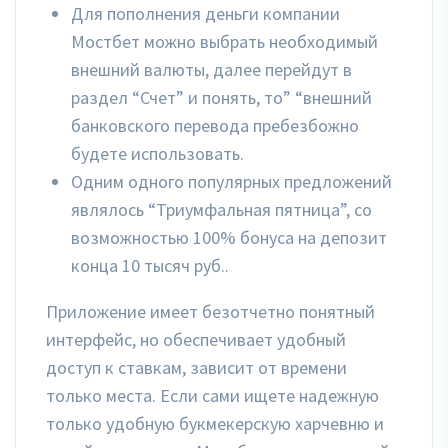
Для пополнения деньги компании
Мостбет можно выбрать необходимый
внешний валюты, далее перейдут в
раздел “Счет” и понять, то” “внешний
банковского перевода пребезбожно
будете использовать.
Одним одного популярных предложений
являлось “Триумфальная пятница”, со
возможностью 100% бонуса на депозит
конца 10 тысяч руб..
Приложение имеет безотчетно понятный
интерфейс, но обеспечивает удобный
доступ к ставкам, зависит от времени
только места. Если сами ищете надежную
только удобную букмекерскую харчевню и