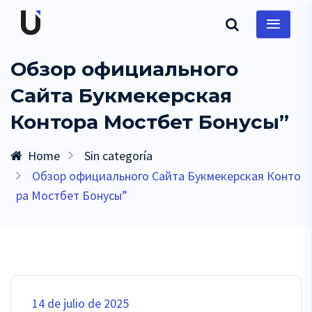
Обзор официального
Сайта Букмекерская
Контора Мостбет Бонусы”
Home
Sin categoría
Обзор официального Сайта Букмекерская Конто
ра Мостбет Бонусы”
14 de julio de 2025