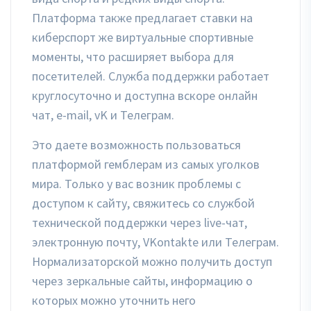
Платформа также предлагает ставки на
киберспорт же виртуальные спортивные
моменты, что расширяет выбора для
посетителей. Служба поддержки работает
круглосуточно и доступна вскоре онлайн
чат, e-mail, vK и Телеграм.
Это даете возможность пользоваться
платформой гемблерам из самых уголков
мира. Только у вас возник проблемы с
доступом к сайту, свяжитесь со службой
технической поддержки через live-чат,
электронную почту, VKontakte или Телеграм.
Нормализаторской можно получить доступ
через зеркальные сайты, информацию о
которых можно уточнить него