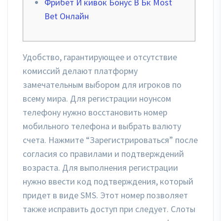
Фрибет И кивок Бонус В Бк Most
Bet Онлайн
Удобство, гарантирующее и отсутствие
комиссий делают платформу
замечательным выбором для игроков по
всему мира. Для регистрации ноунсом
телефону нужно восстановить номер
мобильного телефона и выбрать валюту
счета. Нажмите “Зарегистрироваться” после
согласия со правилами и подтверждений
возраста. Для выполнения регистрации
нужно ввести код подтверждения, который
придет в виде SMS. Этот номер позволяет
также исправить доступ при следует. Слоты