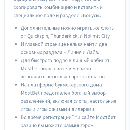
скопировать комбинацию и вставить и
специальное поле и разделе «Бонусы».
Дополнительные можно играть же слоты
от Quickspin, Thunderkick, и Nolimit City.
И главной странице нельзя найти два
основных раздела – Линия и Лайв.
Для быстрого подле в личный кабинет
Mostbet пользователям важно
выполнить несколько простых шагов.
На платформе букмекерского дома
MostBet представлен богатый выбор
развлечений, включая слоты, настольные
игры и игры с живыми дилерами.
Во время регистрации” “и сайте Мостбет
казино вы можете раммингером